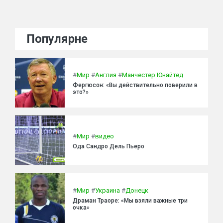
Популярне
#
Мир
#
Англия
#
Манчестер Юнайтед
Фергюсон: «Вы действительно поверили в
это?»
#
Мир
#
видео
Ода Сандро Дель Пьеро
#
Мир
#
Украина
#
Донецк
Драман Траоре: «Мы взяли важные три
очка»