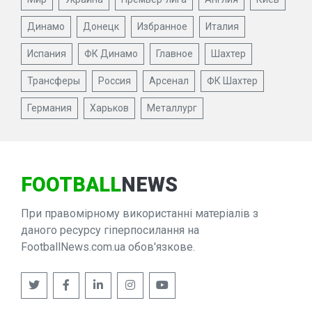
Динамо
Донецк
Избранное
Италия
Испания
ФК Динамо
Главное
Шахтер
Трансферы
Россия
Арсенал
ФК Шахтер
Германия
Харьков
Металлург
FOOTBALL
NEWS
При правомірному використанні матеріалів з
даного ресурсу гіперпосилання на
FootballNews.com.ua обов'язкове.