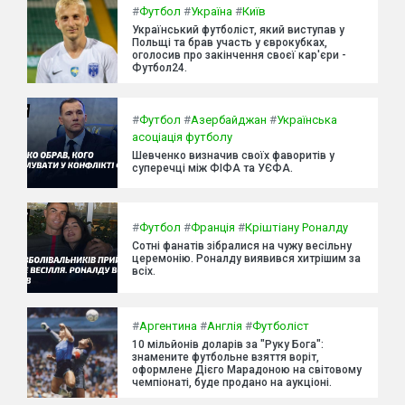
#
Футбол
#
Україна
#
Київ
Український футболіст, який виступав у
Польщі та брав участь у єврокубках,
оголосив про закінчення своєї кар'єри -
Футбол24.
#
Футбол
#
Азербайджан
#
Українська
асоціація футболу
Шевченко визначив своїх фаворитів у
суперечці між ФІФА та УЄФА.
#
Футбол
#
Франція
#
Кріштіану Роналду
Сотні фанатів зібралися на чужу весільну
церемонію. Роналду виявився хитрішим за
всіх.
#
Аргентина
#
Англія
#
Футболіст
10 мільйонів доларів за "Руку Бога":
знамените футбольне взяття воріт,
оформлене Дієго Марадоною на світовому
чемпіонаті, буде продано на аукціоні.