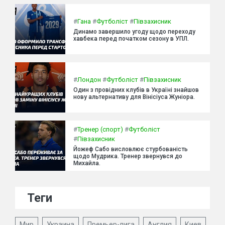
#
Гана
#
Футболіст
#
Півзахисник
Динамо завершило угоду щодо переходу
хавбека перед початком сезону в УПЛ.
#
Лондон
#
Футболіст
#
Півзахисник
Один з провідних клубів в Україні знайшов
нову альтернативу для Вінісіуса Жуніора.
#
Тренер (спорт)
#
Футболіст
#
Півзахисник
Йожеф Сабо висловлює стурбованість
щодо Мудрика. Тренер звернувся до
Михайла.
Теги
Мир
Украина
Премьер-лига
Англия
Киев