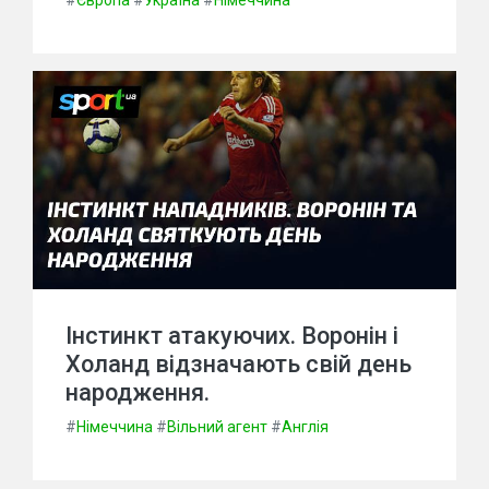
#
Європа
#
Україна
#
Німеччина
Інстинкт атакуючих. Воронін і
Холанд відзначають свій день
народження.
#
Німеччина
#
Вільний агент
#
Англія