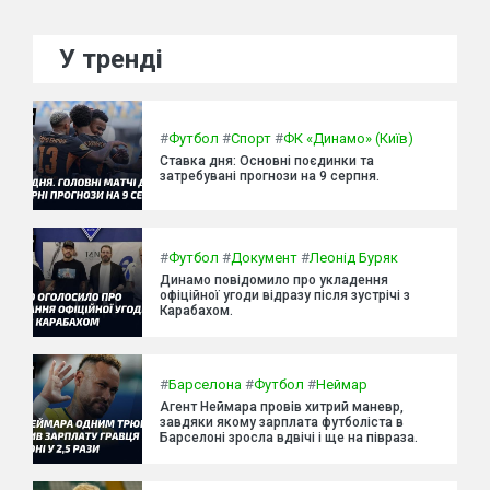
У тренді
#
Футбол
#
Спорт
#
ФК «Динамо» (Київ)
Ставка дня: Основні поєдинки та
затребувані прогнози на 9 серпня.
#
Футбол
#
Документ
#
Леонід Буряк
Динамо повідомило про укладення
офіційної угоди відразу після зустрічі з
Карабахом.
#
Барселона
#
Футбол
#
Неймар
Агент Неймара провів хитрий маневр,
завдяки якому зарплата футболіста в
Барселоні зросла вдвічі і ще на півраза.