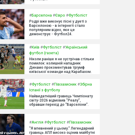
#
Барселона
#
Євро
#
Футболіст
Родрі вже виконує пісні у дуеті з
Барселоною - в інтернеті стало
популярним відео, яке це
демонструє - Футбол24.
#
Київ
#
Футболіст
#
Український
футбол (газета)
Ніколи раніше я не зустрічав стільки
помилок: колишній нападник
Динамо прокоментував тріумф
київської команди над Карабахом.
#
Футболіст
#
Півзахисник
#
Збірна
Іспанії з футболу
Найвидатніший гравець Чемпіонату
світу-2026 відмовив "Реалу",
обравши перехід до "Барселони".
#
Англія
#
Футболіст
#
Півзахисник
"Я впевнений у цьому." Легендарний
гравець АПЛ високо оцінив майбутні