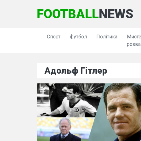
FOOTBALL
NEWS
Спорт
футбол
Політика
Мисте
розва
Адольф Гітлер