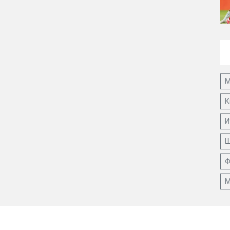
М
К
И
Ш
Ф
М