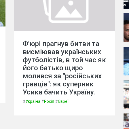
Ф'юрі прагнув битви та
висміював українських
футболістів, в той час як
його батько щиро
молився за "російських
гравців": як суперник
Усика бачить Україну.
#
Україна
#
Росія
#
Євреї