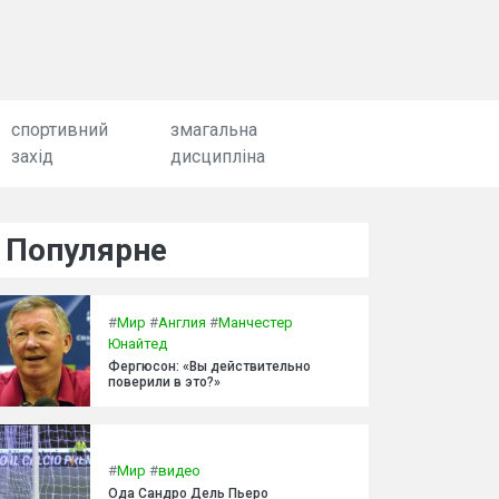
спортивний
змагальна
захід
дисципліна
Популярне
#
Мир
#
Англия
#
Манчестер
Юнайтед
Фергюсон: «Вы действительно
поверили в это?»
#
Мир
#
видео
Ода Сандро Дель Пьеро