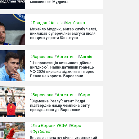
можливості Мудрика.
#
Лондон
#
Англія
#
Футболіст
Михайло Мудрик, вінгер клубу Челсі,
викликав суперечливі відгуки після
поєдинку проти Ювентуса.
#
Барселона
#
Аргентина
#
Англія
"Ця пропозиція виявилася дійсно
вигідною". Найвидатніший гравець
ЧС-2026 вирішив відхилити інтерес
Реала на користь Барселони.
#
Барселона
#
Аргентина
#
Євро
"Відмовив Реалу": агент Родрі
підтвердив намір чемпіона світу
приєднатися до Барселони.
#
Ліга Європи УЄФА
#
Євро
#
Футболіст
Вперше з початку січня: український