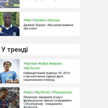
#
Мир
#
Украина
#
Донецк
Драман Траоре: «Мы взяли важные
три очка»
У тренді
#
Уругвай
#
Кубок Америки
#
Футболіст
Найвидатніший гравець ЧС-2010
став капітаном одразу двох
національних команд.
#
Євро
#
Футболіст
#
Півзахисник
Ліверпуль завершив угоду з
французькою зіркою за вражаючі
128 мільйонів - повідомляє
Футбол24.