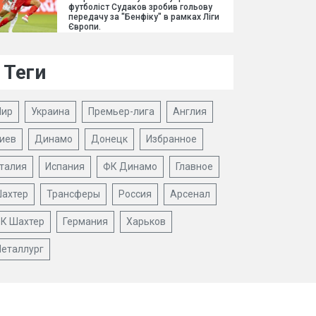
футболіст Судаков зробив гольову
передачу за "Бенфіку" в рамках Ліги
Європи.
Теги
ир
Украина
Премьер-лига
Англия
иев
Динамо
Донецк
Избранное
талия
Испания
ФК Динамо
Главное
ахтер
Трансферы
Россия
Арсенал
К Шахтер
Германия
Харьков
еталлург