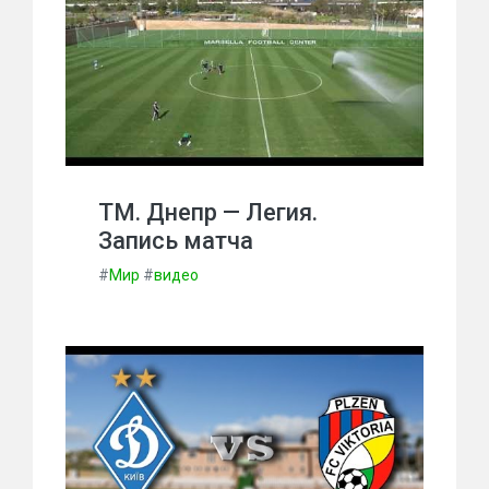
ТМ. Днепр — Легия.
Запись матча
#
Мир
#
видео