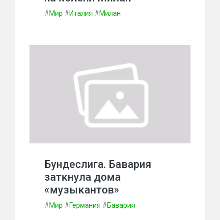
#
Мир
#
Италия
#
Милан
Бундеслига. Бавария
заткнула дома
«музыкантов»
#
Мир
#
Германия
#
Бавария