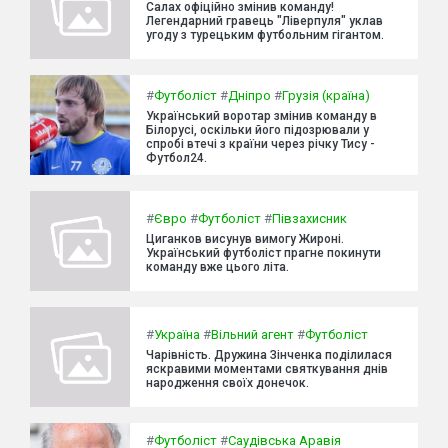
Салах офіційно змінив команду!
Легендарний гравець "Ліверпуля" уклав
угоду з турецьким футбольним гігантом.
#
Футболіст
#
Дніпро
#
Грузія (країна)
Український воротар змінив команду в
Білорусі, оскільки його підозрювали у
спробі втечі з країни через річку Тису -
Футбол24.
#
Євро
#
Футболіст
#
Півзахисник
Циганков висунув вимогу Жироні.
Український футболіст прагне покинути
команду вже цього літа.
#
Україна
#
Вільний агент
#
Футболіст
Чарівність. Дружина Зінченка поділилася
яскравими моментами святкування днів
народження своїх донечок.
#
Футболіст
#
Саудівська Аравія