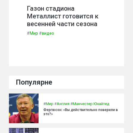
Газон стадиона
Металлист готовится к
весенней части сезона
#
Мир
#
видео
Популярне
#
Мир
#
Англия
#
Манчестер Юнайтед
Фергюсон: «Вы действительно поверили в
это?»