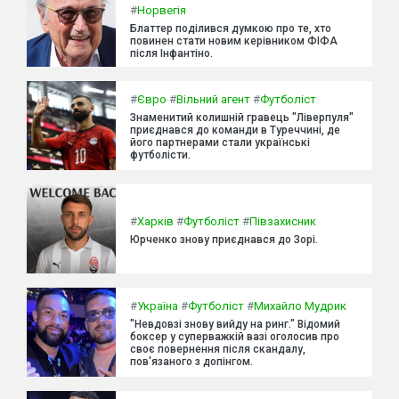
#
Норвегія
Блаттер поділився думкою про те, хто
повинен стати новим керівником ФІФА
після Інфантіно.
#
Євро
#
Вільний агент
#
Футболіст
Знаменитий колишній гравець "Ліверпуля"
приєднався до команди в Туреччині, де
його партнерами стали українські
футболісти.
#
Харків
#
Футболіст
#
Півзахисник
Юрченко знову приєднався до Зорі.
#
Україна
#
Футболіст
#
Михайло Мудрик
"Невдовзі знову вийду на ринг." Відомий
боксер у суперважкій вазі оголосив про
своє повернення після скандалу,
пов'язаного з допінгом.