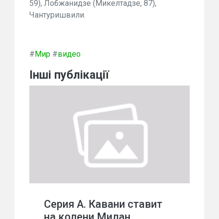
59), Лобжанидзе (Микелтадзе, 87),
Чантуришвили.
#
Мир
#
видео
Інші публікації
Серия А. Кавани ставит
на колени Милан