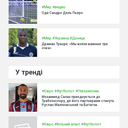
#
Мир
#
видео
Ода Сандро Дель Пьеро
#
Мир
#
Украина
#
Донецк
Драман Траоре: «Мы взяли важные три
очка»
У тренді
#
Євро
#
Футболіст
#
Півзахисник
Мохаммед Салах приєднується до
Трабзонспору, де його партнерами стануть
Руслан Маліновський та Батагов.
#
Євро
#
Вільний агент
#
Футболіст