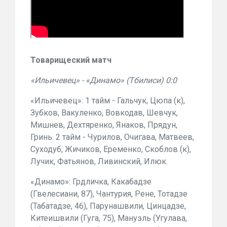
Товарищеский матч
«Ильичевец» - «Динамо» (Тбилиси) 0:0
«Ильичевец»: 1 тайм - Гальчук, Цюпа (к),
Зубков, Вакуленко, Вовкодав, Шевчук,
Мишнев, Дехтяренко, Янаков, Прядун,
Гринь. 2 тайм - Чурилов, Очигава, Матвеев,
Суходуб, Жичиков, Еременко, Скоблов (к),
Лучик, Фатьянов, Ливинский, Илюк.
«Динамо»: Грдличка, Какабадзе
(Гвелесиани, 87), Чантурия, Рене, Тотадзе
(Табатадзе, 46), Парунашвили, Цинцадзе,
Китеишвили (Гуга, 75), Мануэль (Угулава,