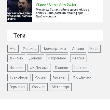
#
Євро
#
Англія
#
Футболіст
Мохамед Салах зайняв друге місце в
списку найвідоміших трансферів
Трабзонспора.
Теги
Мир
Украина
Премьер-лига
Англия
Киев
Динамо
Донецк
Избранное
Италия
Испания
ФК Динамо
Главное
Шахтер
Трансферы
Россия
Арсенал
ФК Шахтер
Германия
Харьков
Металлург