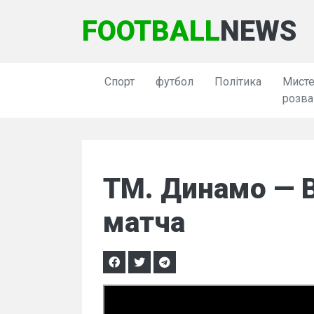
FOOTBALL
NEWS
Спорт
футбол
Політика
Мисте
розва
ТМ. Динамо — В
матча