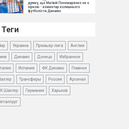
думку, що Матвій Пономаренко не є
зіркою - коментар колишнього
футболіста Динамо.
Теги
ир
Украина
Премьер-лига
Англия
иев
Динамо
Донецк
Избранное
талия
Испания
ФК Динамо
Главное
ахтер
Трансферы
Россия
Арсенал
К Шахтер
Германия
Харьков
еталлург