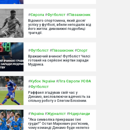
#
Європа
#
Футболіст
#
Півзахисник
Відомого спортсмена, який досяг
успіху у футболі, вбили неподалік від
його житла: дивовижні подробиці
трагедії.
#
Футболіст
#
Півзахисник
#
Спорт
Вражаючий вчинок! Футболіст Челсі
готовий на серйозні жертви заради
Мудрика.
#
Кубок України
#
Ліга Європи УЄФА
#
Футболіст
Раффаел згадував свій час у
Динамо, висловлюючи вдячність за
спільну роботу з Олегом Блохіним.
#
Україна
#
Журналіст
#
Нідерланди
"Яка символіка прикрашає їхні
груди?" Остап Маркевич роз'яснив,
чому команді Динамо буде нелегко