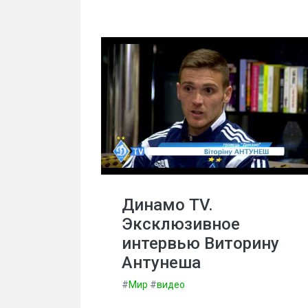
Динамо TV.
Эксклюзивное
интервью Виторину
Антунеша
#
Мир
#
видео