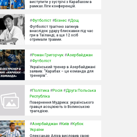
виступити у зустрічі з Карабахом в
рамках Ліги конференцій.
#
Футболіст
#
Бізнес
#
Дощ
Футболіст трагічно загинув
внаслідок удару блискавки під час
гри в Таїланді, а ще 12 осіб
отримали травми.
#
Роман Григорчук
#
Азербайджан
#
Футболіст
Український тренер в Азербайджані
заявив: "Карабах – це команда для
тренерів".
#
Політика
#
Росія
#
Друга Польська
Республіка
Повернення Мудрика: українського
гравця асоціюють із Волинською
трагедією.
#
Азербайджан
#
Київ
#
Кубок
України
Олександр Алієв висловив свою