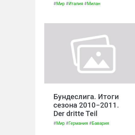
#
Мир
#
Италия
#
Милан
Бундеслига. Итоги
сезона 2010−2011.
Der dritte Teil
#
Мир
#
Германия
#
Бавария