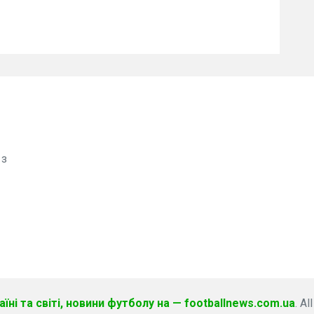
 з
їні та світі, новини футболу на — footballnews.com.ua
. Al