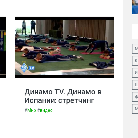
М
К
И
Ш
Динамо TV. Динамо в
Ф
Испании: стретчинг
М
#
Мир
#
видео