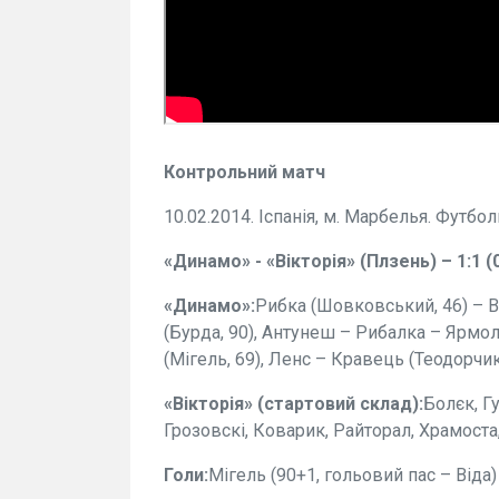
Контрольний матч
10.02.2014. Іспанія, м. Марбелья. Футбол
«Динамо» - «Вікторія» (Плзень) – 1:1 (0
«Динамо»:
Рибка (Шовковський, 46) – Ві
(Бурда, 90), Антунеш – Рибалка – Ярмол
(Мігель, 69), Ленс – Кравець (Теодорчик,
«Вікторія» (стартовий склад):
Болєк, Г
Грозовскі, Коварик, Райторал, Храмоста
Голи:
Мігель (90+1, гольовий пас – Віда) 