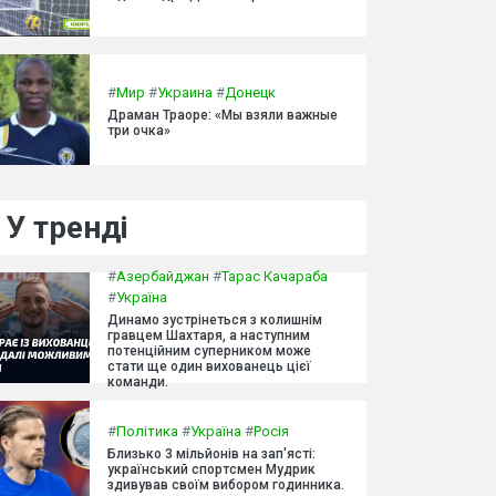
#
Мир
#
Украина
#
Донецк
Драман Траоре: «Мы взяли важные
три очка»
У тренді
#
Азербайджан
#
Тарас Качараба
#
Україна
Динамо зустрінеться з колишнім
гравцем Шахтаря, а наступним
потенційним суперником може
стати ще один вихованець цієї
команди.
#
Політика
#
Україна
#
Росія
Близько 3 мільйонів на зап'ясті:
український спортсмен Мудрик
здивував своїм вибором годинника.