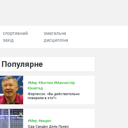
спортивний
змагальна
захід
дисципліна
Популярне
#
Мир
#
Англия
#
Манчестер
Юнайтед
Фергюсон: «Вы действительно
поверили в это?»
#
Мир
#
видео
Ода Сандро Дель Пьеро