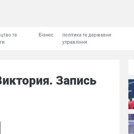
цтво та
Бізнес
політика та державне
ги
управління
иктория. Запись