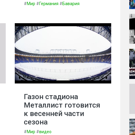
#
Мир
#
Германия
#
Бавария
Газон стадиона
Металлист готовится
к весенней части
сезона
#
Мир
#
видео