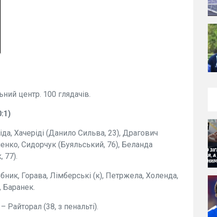
ьний центр. 100 глядачів.
:1)
да, Хачеріді (Данило Сильва, 23), Драгович
енко, Сидорчук (Буяльський, 76), Беланда
 77).
убник, Горава, Лімберські (к), Петржела, Холенда,
, Баранек.
– Райторал (38, з пенальті).