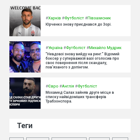
#
Харків
#
Футболіст
#
Півзахисник
Юрченко знову приєднався до Зорі.
#
Україна
#
Футболіст
#
Михайло Мудрик
"Невдовзі знову вийду на ринг." Відомий
боксер у суперважкій вазі оголосив про
своє повернення після скандалу,
пов'язаного з допінгом.
#
Євро
#
Англія
#
Футболіст
Мохамед Салах зайняв друге місце в
списку найвідоміших трансферів
Трабзонспора.
Теги