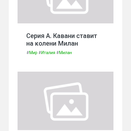
Серия А. Кавани ставит
на колени Милан
#
Мир
#
Италия
#
Милан