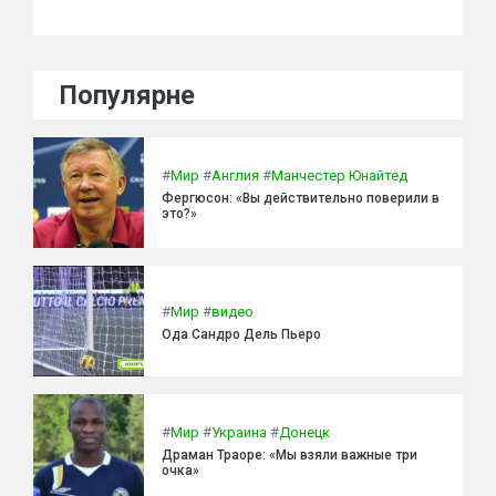
Популярне
#
Мир
#
Англия
#
Манчестер Юнайтед
Фергюсон: «Вы действительно поверили в
это?»
#
Мир
#
видео
Ода Сандро Дель Пьеро
#
Мир
#
Украина
#
Донецк
Драман Траоре: «Мы взяли важные три
очка»