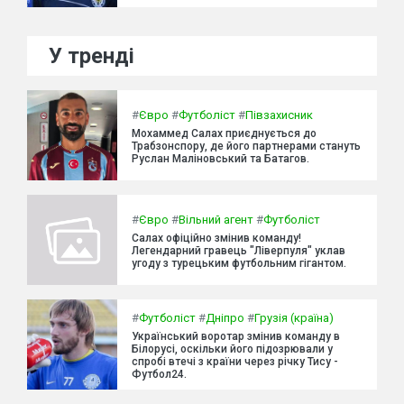
У тренді
#
Євро
#
Футболіст
#
Півзахисник
Мохаммед Салах приєднується до
Трабзонспору, де його партнерами стануть
Руслан Маліновський та Батагов.
#
Євро
#
Вільний агент
#
Футболіст
Салах офіційно змінив команду!
Легендарний гравець "Ліверпуля" уклав
угоду з турецьким футбольним гігантом.
#
Футболіст
#
Дніпро
#
Грузія (країна)
Український воротар змінив команду в
Білорусі, оскільки його підозрювали у
спробі втечі з країни через річку Тису -
Футбол24.