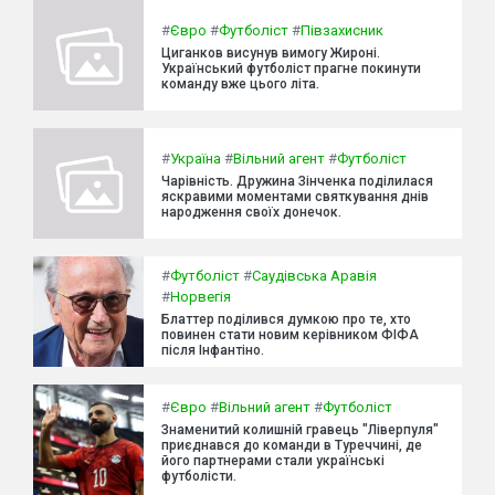
#
Євро
#
Футболіст
#
Півзахисник
Циганков висунув вимогу Жироні.
Український футболіст прагне покинути
команду вже цього літа.
#
Україна
#
Вільний агент
#
Футболіст
Чарівність. Дружина Зінченка поділилася
яскравими моментами святкування днів
народження своїх донечок.
#
Футболіст
#
Саудівська Аравія
#
Норвегія
Блаттер поділився думкою про те, хто
повинен стати новим керівником ФІФА
після Інфантіно.
#
Євро
#
Вільний агент
#
Футболіст
Знаменитий колишній гравець "Ліверпуля"
приєднався до команди в Туреччині, де
його партнерами стали українські
футболісти.