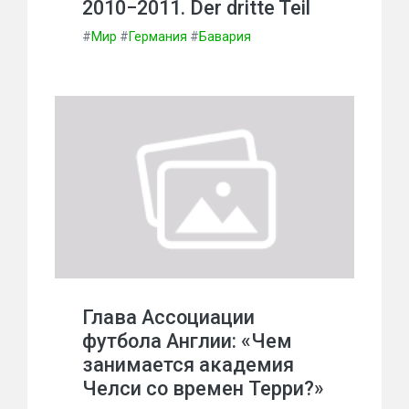
2010−2011. Der dritte Teil
#
Мир
#
Германия
#
Бавария
Глава Ассоциации
футбола Англии: «Чем
занимается академия
Челси со времен Терри?»