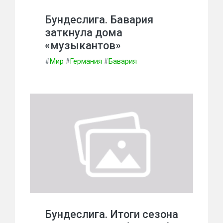
Бундеслига. Бавария
заткнула дома
«музыкантов»
#
Мир
#
Германия
#
Бавария
Бундеслига. Итоги сезона