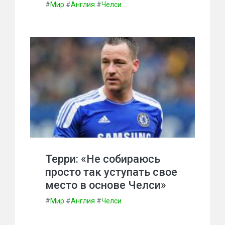
#
Мир
#
Англия
#
Челси
Терри: «Не собираюсь
просто так уступать свое
место в основе Челси»
#
Мир
#
Англия
#
Челси