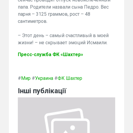
папа. Родители назвали сына Педро. Вес
парня – 3125 граммов, рост – 48
сантиметров.
– Этот день – самый счастливый в моей
жизни! – не скрывает эмоций Исмаили.
Пресс-служба ФК «Шахтер»
#
Мир
#
Украина
#
ФК Шахтер
Інші публікації