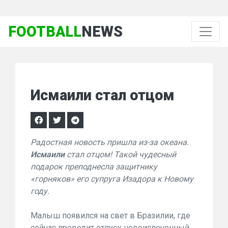
FOOTBALL
NEWS
Исмаили стал отцом
Радостная новость пришла из-за океана.
Исмаили
стал отцом! Такой чудесный
подарок преподнесла защитнику
«горняков» его супруга Изадора к Новому
году.
Малыш появился на свет в Бразилии, где
сейчас проводит отпуск новоиспеченный