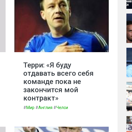
Терри: «Я буду
отдавать всего себя
команде пока не
закончится мой
контракт»
#
Мир
#
Англия
#
Челси