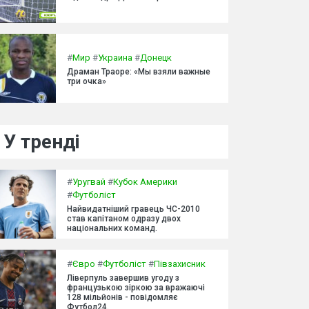
#
Мир
#
Украина
#
Донецк
Драман Траоре: «Мы взяли важные
три очка»
У тренді
#
Уругвай
#
Кубок Америки
#
Футболіст
Найвидатніший гравець ЧС-2010
став капітаном одразу двох
національних команд.
#
Євро
#
Футболіст
#
Півзахисник
Ліверпуль завершив угоду з
французькою зіркою за вражаючі
128 мільйонів - повідомляє
Футбол24.