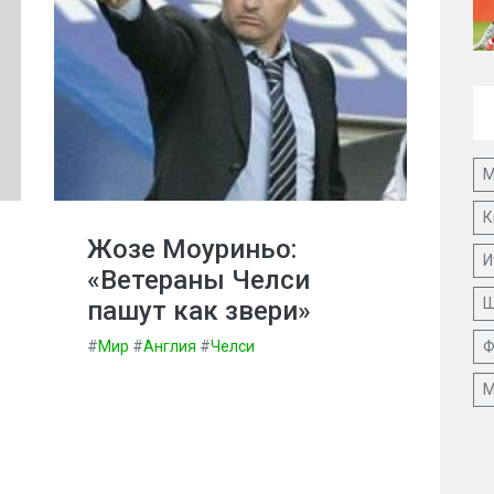
М
К
Жозе Моуриньо:
И
«Ветераны Челси
Ш
пашут как звери»
#
Мир
#
Англия
#
Челси
Ф
М