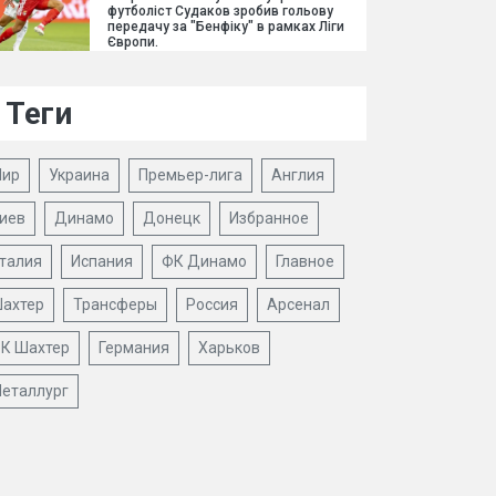
футболіст Судаков зробив гольову
передачу за "Бенфіку" в рамках Ліги
Європи.
Теги
ир
Украина
Премьер-лига
Англия
иев
Динамо
Донецк
Избранное
талия
Испания
ФК Динамо
Главное
ахтер
Трансферы
Россия
Арсенал
К Шахтер
Германия
Харьков
еталлург