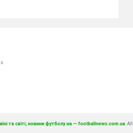
 з
їні та світі, новини футболу на — footballnews.com.ua
. Al