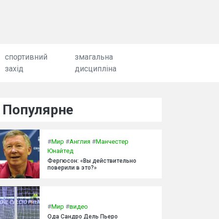
спортивний
змагальна
захід
дисципліна
Популярне
#
Мир
#
Англия
#
Манчестер
Юнайтед
Фергюсон: «Вы действительно
поверили в это?»
#
Мир
#
видео
Ода Сандро Дель Пьеро