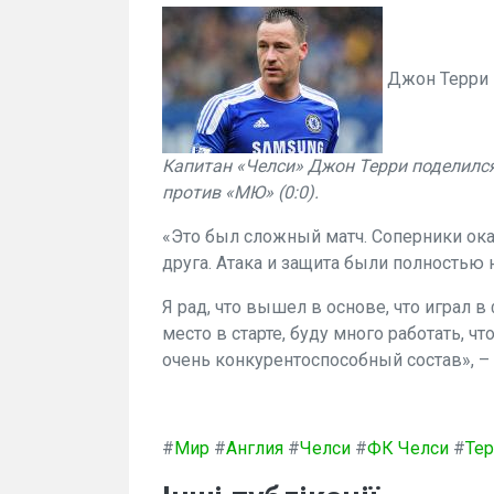
Джон Терри
Капитан «Челси» Джон Терри поделился
против «МЮ» (0:0).
«Это был сложный матч. Соперники ок
друга. Атака и защита были полностью
Я рад, что вышел в основе, что играл в
место в старте, буду много работать, ч
очень конкурентоспособный состав», – 
#
Мир
#
Англия
#
Челси
#
ФК Челси
#
Те