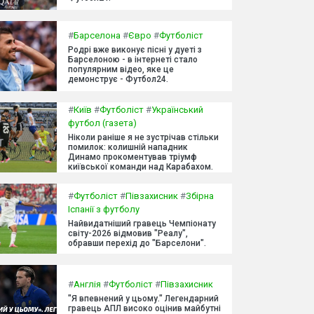
#
Барселона
#
Євро
#
Футболіст
Родрі вже виконує пісні у дуеті з
Барселоною - в інтернеті стало
популярним відео, яке це
демонструє - Футбол24.
#
Київ
#
Футболіст
#
Український
футбол (газета)
Ніколи раніше я не зустрічав стільки
помилок: колишній нападник
Динамо прокоментував тріумф
київської команди над Карабахом.
#
Футболіст
#
Півзахисник
#
Збірна
Іспанії з футболу
Найвидатніший гравець Чемпіонату
світу-2026 відмовив "Реалу",
обравши перехід до "Барселони".
#
Англія
#
Футболіст
#
Півзахисник
"Я впевнений у цьому." Легендарний
гравець АПЛ високо оцінив майбутні