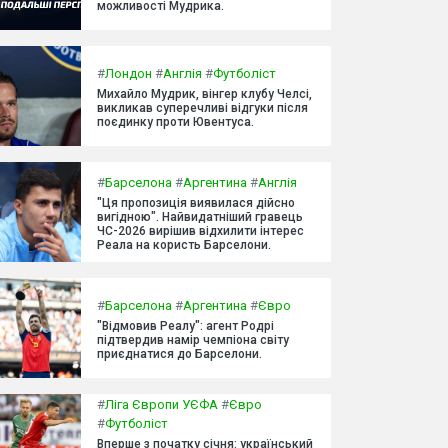
можливості Мудрика.
#
Лондон
#
Англія
#
Футболіст
Михайло Мудрик, вінгер клубу Челсі,
викликав суперечливі відгуки після
поєдинку проти Ювентуса.
#
Барселона
#
Аргентина
#
Англія
"Ця пропозиція виявилася дійсно
вигідною". Найвидатніший гравець
ЧС-2026 вирішив відхилити інтерес
Реала на користь Барселони.
#
Барселона
#
Аргентина
#
Євро
"Відмовив Реалу": агент Родрі
підтвердив намір чемпіона світу
приєднатися до Барселони.
#
Ліга Європи УЄФА
#
Євро
#
Футболіст
Вперше з початку січня: український