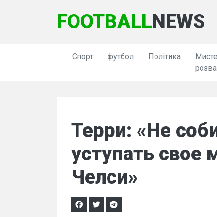
FOOTBALL
NEWS
Спорт
футбол
Політика
Мисте
розва
Терри: «Не соб
уступать свое 
Челси»