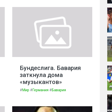
Бундеслига. Бавария
заткнула дома
«музыкантов»
#
Мир
#
Германия
#
Бавария