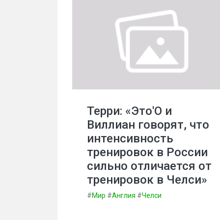
Терри: «Это′О и
Виллиан говорят, что
интенсивность
тренировок в России
сильно отличается от
тренировок в Челси»
#
Мир
#
Англия
#
Челси