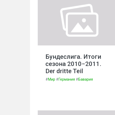
Бундеслига. Итоги
сезона 2010−2011.
Der dritte Teil
#
Мир
#
Германия
#
Бавария