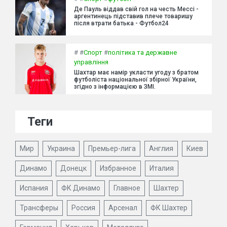
Де Пауль віддав свій гол на честь Мессі -
аргентинець підставив плече товаришу
після втрати батька - Футбол24
#
#
Спорт
#
політика та державне
управління
Шахтар має намір укласти угоду з братом
футболіста національної збірної України,
згідно з інформацією в ЗМІ.
Теги
Мир
Украина
Премьер-лига
Англия
Киев
Динамо
Донецк
Избранное
Италия
Испания
ФК Динамо
Главное
Шахтер
Трансферы
Россия
Арсенал
ФК Шахтер