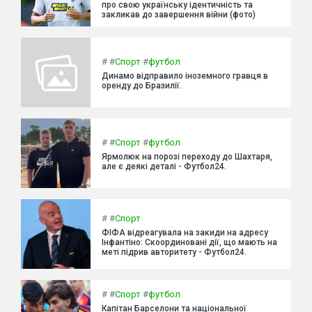
про свою українську ідентичність та
закликав до завершення війни (фото)
#
#
Спорт
#
футбол
Динамо відправило іноземного гравця в
оренду до Бразилії.
#
#
Спорт
#
футбол
Ярмолюк на порозі переходу до Шахтаря,
але є деякі деталі - Футбол24.
#
#
Спорт
ФІФА відреагувала на закиди на адресу
Інфантіно: Скоординовані дії, що мають на
меті підрив авторитету - Футбол24.
#
#
Спорт
#
футбол
Капітан Барселони та національної