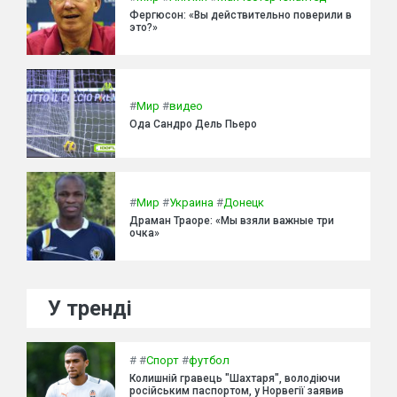
Фергюсон: «Вы действительно поверили в
это?»
#
Мир
#
видео
Ода Сандро Дель Пьеро
#
Мир
#
Украина
#
Донецк
Драман Траоре: «Мы взяли важные три
очка»
У тренді
#
#
Спорт
#
футбол
Колишній гравець "Шахтаря", володіючи
російським паспортом, у Норвегії заявив