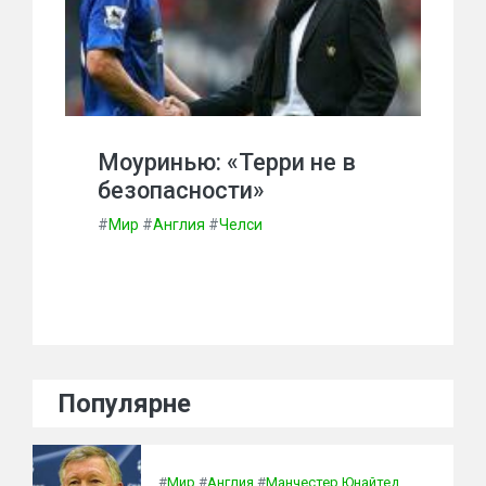
Моуринью: «Терри не в
безопасности»
#
Мир
#
Англия
#
Челси
Популярне
#
Мир
#
Англия
#
Манчестер Юнайтед