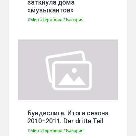
заткнула дома
«музыкантов»
#
Мир
#
Германия
#
Бавария
Бундеслига. Итоги сезона
2010−2011. Der dritte Teil
#
Мир
#
Германия
#
Бавария