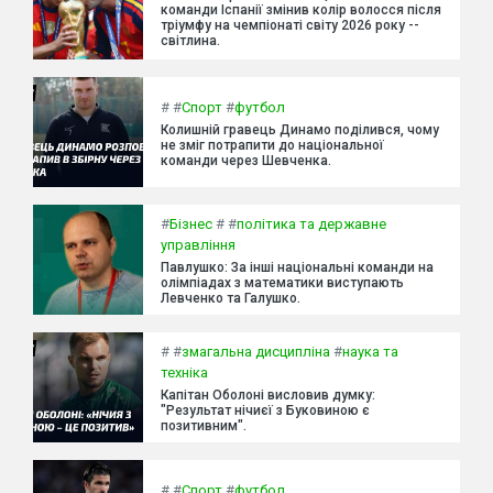
команди Іспанії змінив колір волосся після
тріумфу на чемпіонаті світу 2026 року --
світлина.
#
#
Спорт
#
футбол
Колишній гравець Динамо поділився, чому
не зміг потрапити до національної
команди через Шевченка.
#
Бізнес
#
#
політика та державне
управління
Павлушко: За інші національні команди на
олімпіадах з математики виступають
Левченко та Галушко.
#
#
змагальна дисципліна
#
наука та
техніка
Капітан Оболоні висловив думку:
"Результат нічиєї з Буковиною є
позитивним".
#
#
Спорт
#
футбол