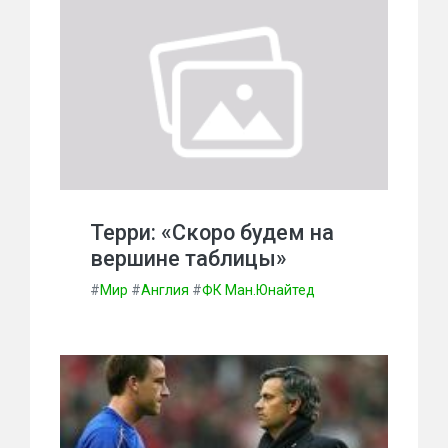
Терри: «Скоро будем на
вершине таблицы»
#
Мир
#
Англия
#
ФК Ман.Юнайтед