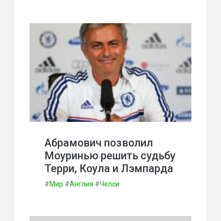
Абрамович позволил
Моуринью решить судьбу
Терри, Коула и Лэмпарда
#
Мир
#
Англия
#
Челси