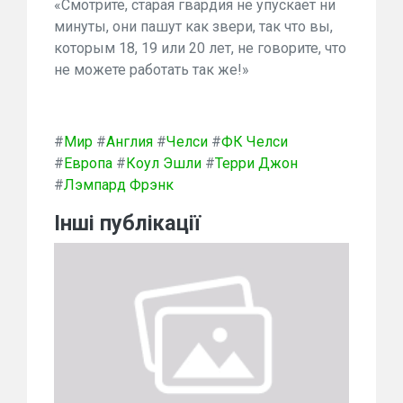
«Смотрите, старая гвардия не упускает ни
минуты, они пашут как звери, так что вы,
которым 18, 19 или 20 лет, не говорите, что
не можете работать так же!»
#
Мир
#
Англия
#
Челси
#
ФК Челси
#
Европа
#
Коул Эшли
#
Терри Джон
#
Лэмпард Фрэнк
Інші публікації