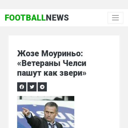
FOOTBALL
NEWS
Жозе Моуриньо:
«Ветераны Челси
пашут как звери»