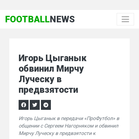
FOOTBALL
NEWS
Игорь Цыганык
обвинил Мирчу
Луческу в
предвзятости
Игорь Цыганык в передачи «ПроФутбол» в
общении с Сергеем Нагорняком и обвинил
Мирчу Луческу в предвзятости к