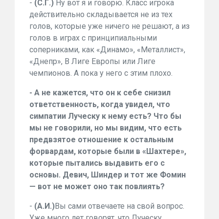
-
(С.Г.)
Ну вот я и говорю. Класс игрока
действительно складывается не из тех
голов, которые уже ничего не решают, а из
голов в играх с принципиальными
соперниками, как «Динамо», «Металлист»,
«Днепр», В Лиге Европы или Лиге
чемпионов. А пока у него с этим плохо.
- А не кажется, что он к себе снизил
ответственность, когда увидел, что
симпатии Луческу к нему есть? Что бы
мы не говорили, но мы видим, что есть
предвзятое отношение к остальным
форвардам, которые были в «Шахтере»,
которые пытались выдавить его с
основы. Девич, Шиндер и тот же Фомин
— вот не может оно так повлиять?
-
(А.И.)
Вы сами отвечаете на свой вопрос.
Уже много лет говорят, что Луческу