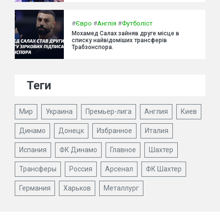
#
Євро
#
Англія
#
Футболіст
Мохамед Салах зайняв друге місце в
списку найвідоміших трансферів
Трабзонспора.
Теги
Мир
Украина
Премьер-лига
Англия
Киев
Динамо
Донецк
Избранное
Италия
Испания
ФК Динамо
Главное
Шахтер
Трансферы
Россия
Арсенал
ФК Шахтер
Германия
Харьков
Металлург