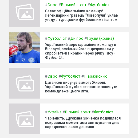
#
Євро
#
Вільний агент
#
Футболіст
Салах офіційно змінив команду!
Легендарний гравець "Ліверпуля" уклав
угоду з турецьким футбольним гігантом.
#
Футболіст
#
Дніпро
#
Грузія (країна)
Український воротар змінив команду в
Білорусі, оскільки його підозрювали у
спробі втечі з країни через річку Тису -
Футбол24.
#
Євро
#
Футболіст
#
Півзахисник
Циганков висунув вимогу Жироні.
Український футболіст прагне покинути
команду вже цього літа.
#
Україна
#
Вільний агент
#
Футболіст
Чарівність. Дружина Зінченка поділилася
яскравими моментами святкування днів
народження своїх донечок.