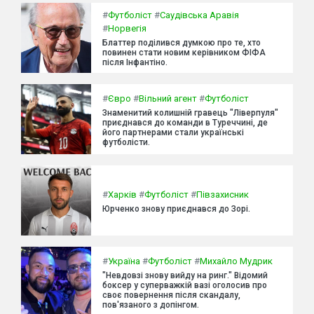
#
Футболіст
#
Саудівська Аравія
#
Норвегія
Блаттер поділився думкою про те, хто
повинен стати новим керівником ФІФА
після Інфантіно.
#
Євро
#
Вільний агент
#
Футболіст
Знаменитий колишній гравець "Ліверпуля"
приєднався до команди в Туреччині, де
його партнерами стали українські
футболісти.
#
Харків
#
Футболіст
#
Півзахисник
Юрченко знову приєднався до Зорі.
#
Україна
#
Футболіст
#
Михайло Мудрик
"Невдовзі знову вийду на ринг." Відомий
боксер у суперважкій вазі оголосив про
своє повернення після скандалу,
пов'язаного з допінгом.