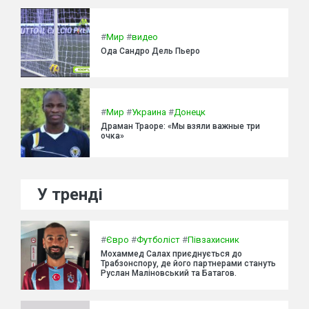
#
Мир
#
видео
Ода Сандро Дель Пьеро
#
Мир
#
Украина
#
Донецк
Драман Траоре: «Мы взяли важные три
очка»
У тренді
#
Євро
#
Футболіст
#
Півзахисник
Мохаммед Салах приєднується до
Трабзонспору, де його партнерами стануть
Руслан Маліновський та Батагов.