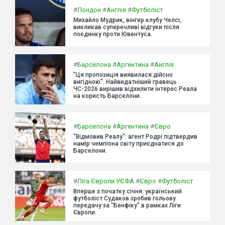
#
Лондон
#
Англія
#
Футболіст
Михайло Мудрик, вінгер клубу Челсі,
викликав суперечливі відгуки після
поєдинку проти Ювентуса.
#
Барселона
#
Аргентина
#
Англія
"Ця пропозиція виявилася дійсно
вигідною". Найвидатніший гравець
ЧС-2026 вирішив відхилити інтерес Реала
на користь Барселони.
#
Барселона
#
Аргентина
#
Євро
"Відмовив Реалу": агент Родрі підтвердив
намір чемпіона світу приєднатися до
Барселони.
#
Ліга Європи УЄФА
#
Євро
#
Футболіст
Вперше з початку січня: український
футболіст Судаков зробив гольову
передачу за "Бенфіку" в рамках Ліги
Європи.