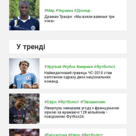
#
Мир
#
Украина
#
Донецк
Драман Траоре: «Мы взяли важные три
очка»
У тренді
#
Уругвай
#
Кубок Америки
#
Футболіст
Найвидатніший гравець ЧС-2010 став
капітаном одразу двох національних
команд.
#
Євро
#
Футболіст
#
Півзахисник
Ліверпуль завершив угоду з французькою
зіркою за вражаючі 128 мільйонів -
повідомляє Футбол24.
#
Барселона
#
Євро
#
Футболіст