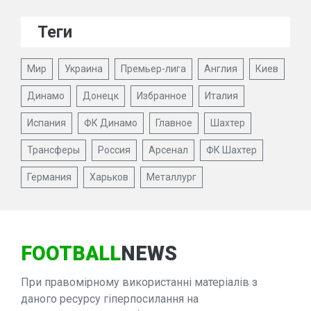
Теги
Мир
Украина
Премьер-лига
Англия
Киев
Динамо
Донецк
Избранное
Италия
Испания
ФК Динамо
Главное
Шахтер
Трансферы
Россия
Арсенал
ФК Шахтер
Германия
Харьков
Металлург
FOOTBALL
NEWS
При правомірному використанні матеріалів з
даного ресурсу гіперпосилання на