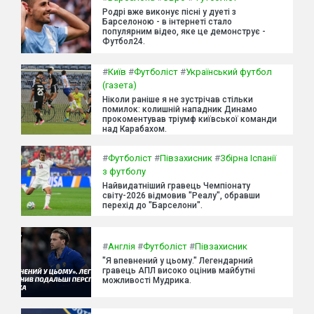
Родрі вже виконує пісні у дуеті з
Барселоною - в інтернеті стало
популярним відео, яке це демонструє -
Футбол24.
#
Київ
#
Футболіст
#
Український футбол
(газета)
Ніколи раніше я не зустрічав стільки
помилок: колишній нападник Динамо
прокоментував тріумф київської команди
над Карабахом.
#
Футболіст
#
Півзахисник
#
Збірна Іспанії
з футболу
Найвидатніший гравець Чемпіонату
світу-2026 відмовив "Реалу", обравши
перехід до "Барселони".
#
Англія
#
Футболіст
#
Півзахисник
"Я впевнений у цьому." Легендарний
гравець АПЛ високо оцінив майбутні
можливості Мудрика.