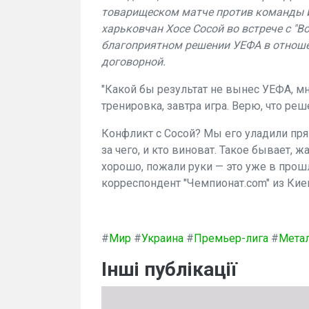
товарищеском матче против команды И
харьковчан Хосе Сосой во встрече с "
благоприятном решении УЕФА в отношен
договорной.
"Какой бы результат не вынес УЕФА, мн
тренировка, завтра игра. Верю, что ре
Конфликт с Сосой? Мы его уладили пря
за чего, и кто виноват. Такое бывает, ж
хорошо, пожали руки — это уже в про
корреспондент "Чемпионат.com" из Кие
#
Мир
#
Украина
#
Премьер-лига
#
Мета
Інші публікації