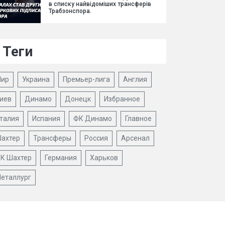
в списку найвідоміших трансферів
Трабзонспора.
Теги
ир
Украина
Премьер-лига
Англия
иев
Динамо
Донецк
Избранное
талия
Испания
ФК Динамо
Главное
ахтер
Трансферы
Россия
Арсенал
К Шахтер
Германия
Харьков
еталлург