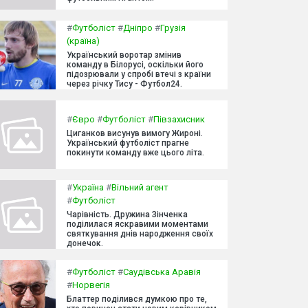
#
Футболіст
#
Дніпро
#
Грузія
(країна)
Український воротар змінив
команду в Білорусі, оскільки його
підозрювали у спробі втечі з країни
через річку Тису - Футбол24.
#
Євро
#
Футболіст
#
Півзахисник
Циганков висунув вимогу Жироні.
Український футболіст прагне
покинути команду вже цього літа.
#
Україна
#
Вільний агент
#
Футболіст
Чарівність. Дружина Зінченка
поділилася яскравими моментами
святкування днів народження своїх
донечок.
#
Футболіст
#
Саудівська Аравія
#
Норвегія
Блаттер поділився думкою про те,