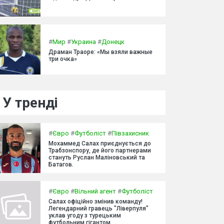
#
Мир
#
Украина
#
Донецк
Драман Траоре: «Мы взяли важные
три очка»
У тренді
#
Євро
#
Футболіст
#
Півзахисник
Мохаммед Салах приєднується до
Трабзонспору, де його партнерами
стануть Руслан Маліновський та
Батагов.
#
Євро
#
Вільний агент
#
Футболіст
Салах офіційно змінив команду!
Легендарний гравець "Ліверпуля"
уклав угоду з турецьким
футбольним гігантом.