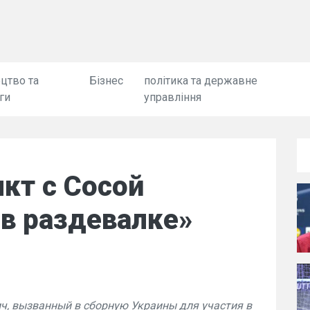
цтво та
Бізнес
політика та державне
ги
управління
кт с Сосой
в раздевалке»
, вызванный в сборную Украины для участия в