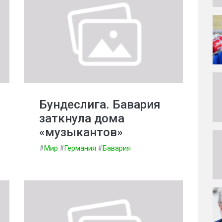
Бундеслига. Бавария
заткнула дома
«музыкантов»
#
Мир
#
Германия
#
Бавария