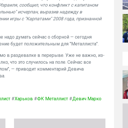
зраиля, сообщил, что конфликт с капитаном
Волынью" исчерпан, выразив надежду в
ии игры с "Карпатами" 2008 года, признанной
е надо думать сейчас о сборной — сегодня
шение будет положительным для "Металлиста".
мо в раздевалке в перерыве. Уже не важно, из-
алко, что это случилось на поле. Сейчас все
шлом", — приводит комментарий Девича
ва.
ллист
#
Харьков
#
ФК Металлист
#
Девич Марко