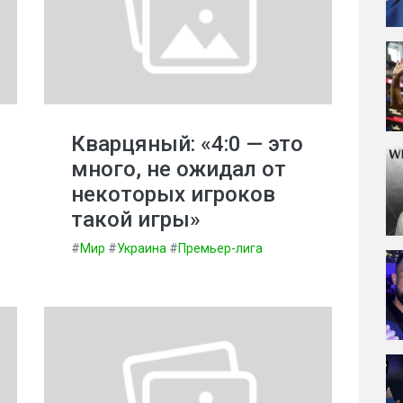
Кварцяный: «4:0 — это
много, не ожидал от
некоторых игроков
такой игры»
#
Мир
#
Украина
#
Премьер-лига