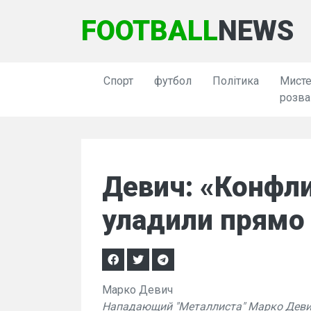
FOOTBALL
NEWS
Спорт
футбол
Політика
Мисте
розва
Девич: «Конфли
уладили прямо 
Марко Девич
Нападающий "Металлиста" Марко Девич