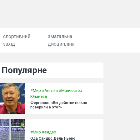
спортивний
змагальна
захід
дисципліна
Популярне
#
Мир
#
Англия
#
Манчестер
Юнайтед
Фергюсон: «Вы действительно
поверили в это?»
#
Мир
#
видео
Ода Сандро Дель Пьеро