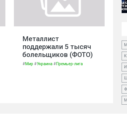
Металлист
М
поддержали 5 тысяч
болельщиков (ФОТО)
К
#
Мир
#
Украина
#
Премьер-лига
И
Ш
Ф
М