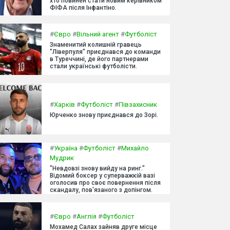
хто повинен стати новим керівником
ФІФА після Інфантіно.
#
Євро
#
Вільний агент
#
Футболіст
Знаменитий колишній гравець
"Ліверпуля" приєднався до команди
в Туреччині, де його партнерами
стали українські футболісти.
#
Харків
#
Футболіст
#
Півзахисник
Юрченко знову приєднався до Зорі.
#
Україна
#
Футболіст
#
Михайло
Мудрик
"Невдовзі знову вийду на ринг."
Відомий боксер у суперважкій вазі
оголосив про своє повернення після
скандалу, пов'язаного з допінгом.
#
Євро
#
Англія
#
Футболіст
Мохамед Салах зайняв друге місце