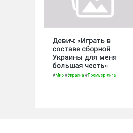
Девич: «Играть в
составе сборной
Украины для меня
большая честь»
#
Мир
#
Украина
#
Премьер-лига