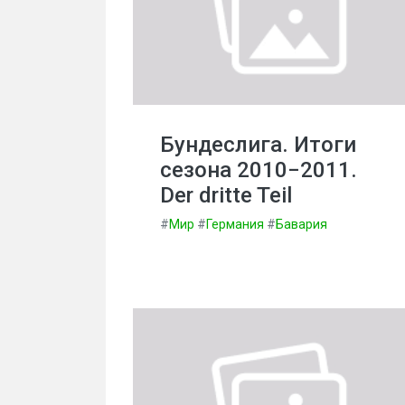
Бундеслига. Итоги
сезона 2010−2011.
Der dritte Teil
#
Мир
#
Германия
#
Бавария