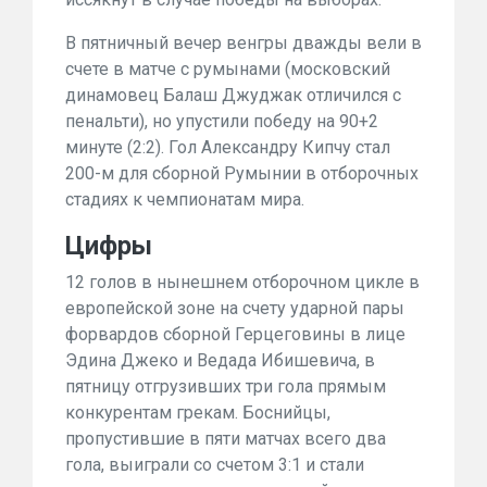
В пятничный вечер венгры
дважды вели в
счете в матче с румынами
(московский
динамовец Балаш Джуджак отличился с
пенальти), но упустили победу на 90+2
минуте (2:2). Гол Александру Кипчу стал
200-м для сборной Румынии в отборочных
стадиях к чемпионатам мира.
Цифр
ы
12
голов
в нынешнем отборочном цикле в
европейской зоне на счету ударной пары
форвардов сборной Герцеговины в лице
Эдина Джеко и Ведада Ибишевича, в
пятницу отгрузивших
три гола прямым
конкурентам грекам
. Боснийцы,
пропустившие в пяти матчах всего два
гола, выиграли со счетом 3:1 и стали