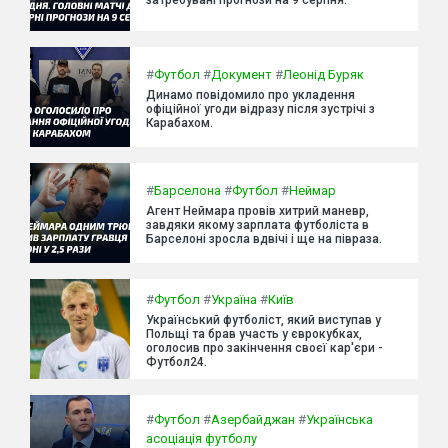
#
Футбол
#
Документ
#
Леонід Буряк
Динамо повідомило про укладення
офіційної угоди відразу після зустрічі з
Карабахом.
#
Барселона
#
Футбол
#
Неймар
Агент Неймара провів хитрий маневр,
завдяки якому зарплата футболіста в
Барселоні зросла вдвічі і ще на півраза.
#
Футбол
#
Україна
#
Київ
Український футболіст, який виступав у
Польщі та брав участь у єврокубках,
оголосив про закінчення своєї кар'єри -
Футбол24.
#
Футбол
#
Азербайджан
#
Українська
асоціація футболу