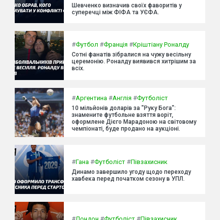
Шевченко визначив своїх фаворитів у
суперечці між ФІФА та УЄФА.
#
Футбол
#
Франція
#
Кріштіану Роналду
Сотні фанатів зібралися на чужу весільну
церемонію. Роналду виявився хитрішим за
всіх.
#
Аргентина
#
Англія
#
Футболіст
10 мільйонів доларів за "Руку Бога":
знамените футбольне взяття воріт,
оформлене Дієго Марадоною на світовому
чемпіонаті, буде продано на аукціоні.
#
Гана
#
Футболіст
#
Півзахисник
Динамо завершило угоду щодо переходу
хавбека перед початком сезону в УПЛ.
#
Лондон
#
Футболіст
#
Півзахисник