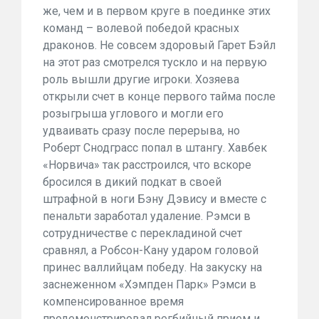
же, чем и в первом круге в поединке этих
команд – волевой победой красных
драконов. Не совсем здоровый Гарет Бэйл
на этот раз смотрелся тускло и на первую
роль вышли другие игроки. Хозяева
открыли счет в конце первого тайма после
розыгрыша углового и могли его
удваивать сразу после перерыва, но
Роберт Снодграсс
попал в штангу. Хавбек
«Норвича» так расстроился, что вскоре
бросился в дикий подкат в своей
штрафной в ноги Бэну Дэвису и вместе с
пенальти заработал удаление. Рэмси в
сотрудничестве с перекладиной счет
сравнял, а Робсон-Кану ударом головой
принес валлийцам победу. На закуску на
заснеженном «Хэмпден Парк» Рэмси в
компенсированное время
продемонстрировал
регбийный прием
и