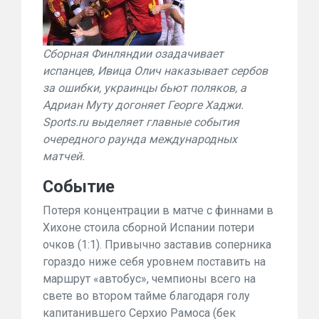
Сборная Финляндии озадачивает
испанцев, Ивица Олич наказывает сербов
за ошибки, украинцы бьют поляков, а
Адриан Муту догоняет Георге Хаджи.
Sports.ru выделяет главные события
очередного раунда международных
матчей.
Событие
Потеря концентрации в матч
е с финнами в
Хихоне стоила сборной Испании потери
очков (1:1). Привычно заставив соперника
гораздо ниже себя уровнем поставить на
маршрут «автобус», чемпионы всего на
свете во втором тайме благодаря
голу
капитанившего Серхио Рамоса (бек