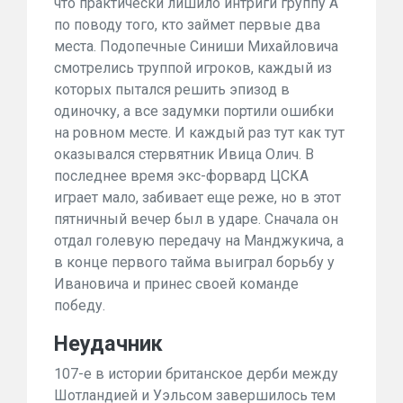
что практически лишило интриги группу А
по поводу того, кто займет первые два
места. Подопечные Синиши Михайловича
смотрелись труппой игроков, каждый из
которых пытался решить эпизод в
одиночку, а все задумки портили ошибки
на ровном месте. И каждый раз тут как тут
оказывался стервятник
Ивица Олич
. В
последнее время экс-форвард ЦСКА
играет мало, забивает еще реже, но в этот
пятничный вечер был в ударе. Сначала он
отдал голевую передачу на Манджукича, а
в конце первого тайма выиграл борьбу у
Ивановича и
принес своей команде
победу
.
Неудачник
107-е в истории британское дерби между
Шотландией и
Уэльсом завершилось тем