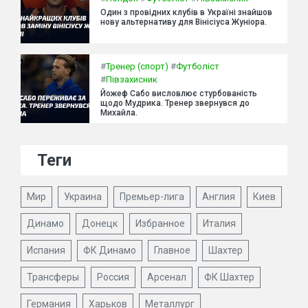
Один з провідних клубів в Україні знайшов
нову альтернативу для Вінісіуса Жуніора.
#
Тренер (спорт)
#
Футболіст
#
Півзахисник
Йожеф Сабо висловлює стурбованість
щодо Мудрика. Тренер звернувся до
Михайла.
Теги
Мир
Украина
Премьер-лига
Англия
Киев
Динамо
Донецк
Избранное
Италия
Испания
ФК Динамо
Главное
Шахтер
Трансферы
Россия
Арсенал
ФК Шахтер
Германия
Харьков
Металлург