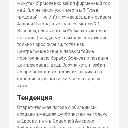
минутах (Ярмоленко забил
фирменный гол
на 2-й, а
не такой уж и мертвый
Гусев
трудовой – на 7-й) и сумасшедшим сэйвам
Андрея Пятова, выиграв со счетом 3:1.
Впрочем, обольщаться Фоменко уж точно
не стоит. Созидать у команды получается
только через фланги, тогда как
центральные хавы в первом тайме
проиграли всю борьбу. Волнует и позиция
центрфорвада, ведь Зозуля хоть и забил,
но при этом плохо цеплялся за мяч и на
большие отрезки времени выпадал из
игры.
Тенденция
Отвратительная
погода
с обильными
осадками
мешала футболистам не только
в Европе
, но и в Северной Америке.
Забавно было наблюдать, как в Колорадо