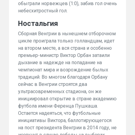
обыграли норвежцев (1:0), забив гол очень
небесхитростный гол
.
Н
остальгия
Сборн
ая Венгрии в нынешнем отборочном
цикле проиграла только голландцам, идет
на втором месте, а вся страна и особенно
премьер-министр Виктор Орбан затаили
дыхание в надежде на попадание на
чемпионат мира и возрождение былых
традиций. Во многом благодаря Орбану
сейчас в Венгрии строятся два
ультрасовременных стадиона, он же
инициировал открытие в стране академию
футбола имени Ференца Пушкаша.
Остается надеяться, что футбольные
инициативы Виктора, баллотирующегося
на пост президента Венгрии в 2014 году, не
иссякнут в случае победы на выборах.