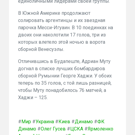
единоличными лидерами своей группы.
В Южной Америке продолжают
солировать аргентинцы и их звездная
парочка Месси-Игуаин. В
10
поединках на
двоих они наколотили
17
голов, три из
которых влетело этой ночью
в ворота
сборной Венесуэлы
.
Отличившись в Будапеште, Адриан Муту
догнал в списке лучших бомбардиров
сборной Румынии Георге Хаджи. У обоих
теперь по
35
голов, с той лишь разницей,
чтобы Муту понадобилось
76
матчей, а
Хаджи –
125.
#
Мир
#
Украина
#
Киев
#
Динамо
#
ФК
Динамо
#
Олег Гусев
#
ЦСКА
#
Ярмоленко