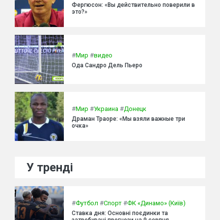
Фергюсон: «Вы действительно поверили в
это?»
#
Мир
#
видео
Ода Сандро Дель Пьеро
#
Мир
#
Украина
#
Донецк
Драман Траоре: «Мы взяли важные три
очка»
У тренді
#
Футбол
#
Спорт
#
ФК «Динамо» (Київ)
Ставка дня: Основні поєдинки та
затребувані прогнози на 9 серпня.