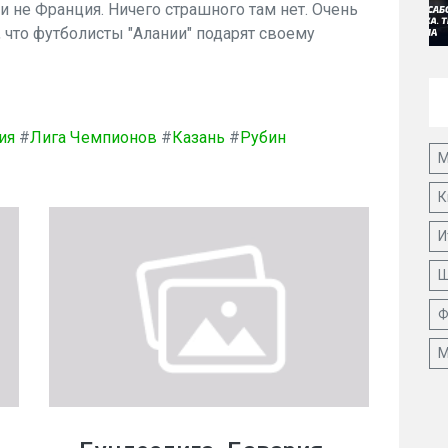
 и не Франция. Ничего страшного там нет. Очень
 что футболисты "Алании" подарят своему
ия
#
Лига Чемпионов
#
Казань
#
Рубин
М
К
И
Ш
Ф
М