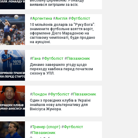
весільну церемонію. Роналду
виявився хитрішим за всіх.
#
Аргентина
#
Англія
#
Футболіст
10 мільйонів доларів за "Руку Бога":
знамените футбольне взяття воріт,
оформлене Дієго Марадоною на
світовому чемпіонаті, буде продано
на аукціоні.
#
Гана
#
Футболіст
#
Півзахисник
Динамо завершило угоду щодо
переходу хавбека перед початком
сезону в УПЛ.
#
Лондон
#
Футболіст
#
Півзахисник
Один з провідних клубів в Україні
знайшов нову альтернативу для
Вінісіуса Жуніора.
#
Тренер (спорт)
#
Футболіст
#
Півзахисник