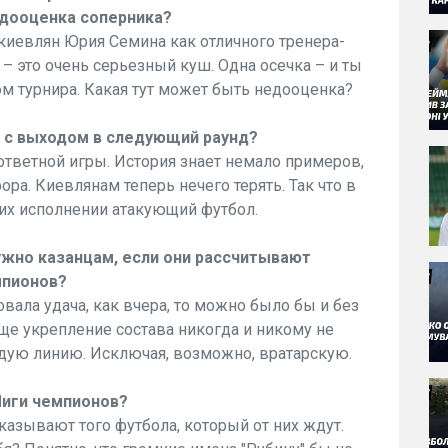
едооценка соперника?
киевлян Юрия Семина как отличного тренера-
– это очень серьезный куш. Одна осечка – и ты
том турнира. Какая тут может быть недооценка?
" с выходом в следующий раунд?
 ответной игры. История знает немало примеров,
ра. Киевлянам теперь нечего терять. Так что в
их исполнении атакующий футбол.
ужно казанцам, если они рассчитывают
мпионов?
вала удача, как вчера, то можно было бы и без
бще укрепление состава никогда и никому не
ждую линию. Исключая, возможно, вратарскую.
Лиги чемпионов?
казывают того футбола, который от них ждут.