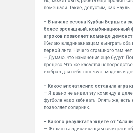
Но, может быть, ребята еще проявят се
помешали. Такие, допустим, как Рауль.
– В начале сезона Курбан Бердыев ска
более зрелищный, комбинационный 
игроков позволяет команде демонст
Желаю владикавказцам выиграть оба м
первой лиги. Ничего страшного там нет.
— Думаю, что изменения еще будут. Л
процесс. Что же касается непосредстве
выбрал для себя гостевую модель и доб
– Какое впечатление оставила игра 
— Я давно не видел эту команду в деле
футболе надо забивать. Опять же, есть
позволяет соперник.
– Какого результата ждете от "Алани
— Желаю владикавказцам выиграть оба