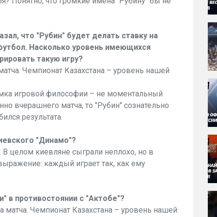
бя? Понятно, что громкие имена "Рубину" бы не
зал, что "Рубин" будет делать ставку на
футбол. Насколько уровень имеющихся
рировать такую игру?
атча. Чемпионат Казахстана – уровень нашей
омка игровой философии – не моментальный
нно вчерашнего матча, то "Рубин" сознательно
ился результата.
киевского "Динамо"?
. В целом киевляне сыграли неплохо, но в
 выражение: каждый играет так, как ему
и" в противостоянии с "Актобе"?
 матча. Чемпионат Казахстана – уровень нашей