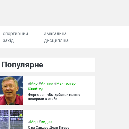
спортивний
змагальна
захід
дисципліна
Популярне
#
Мир
#
Англия
#
Манчестер
Юнайтед
Фергюсон: «Вы действительно
поверили в это?»
#
Мир
#
видео
Ода Сандро Дель Пьеро