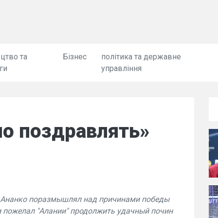
цтво та
Бізнес
політика та державне
ги
управління
но поздравлять»
 Ананко поразмышлял над причинами победы
 и пожелал "Алании" продолжить удачный почин