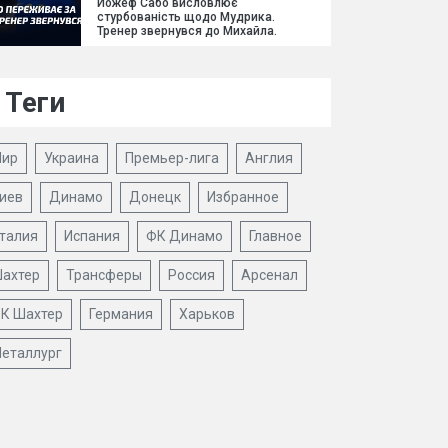
Йожеф Сабо висловлює
стурбованість щодо Мудрика.
Тренер звернувся до Михайла.
Теги
ир
Украина
Премьер-лига
Англия
иев
Динамо
Донецк
Избранное
талия
Испания
ФК Динамо
Главное
ахтер
Трансферы
Россия
Арсенал
К Шахтер
Германия
Харьков
еталлург