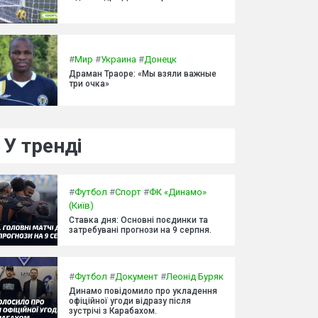
#
Мир
#
Украина
#
Донецк
Драман Траоре: «Мы взяли важные
три очка»
У тренді
#
Футбол
#
Спорт
#
ФК «Динамо»
(Київ)
Ставка дня: Основні поєдинки та
затребувані прогнози на 9 серпня.
#
Футбол
#
Документ
#
Леонід Буряк
Динамо повідомило про укладення
офіційної угоди відразу після
зустрічі з Карабахом.