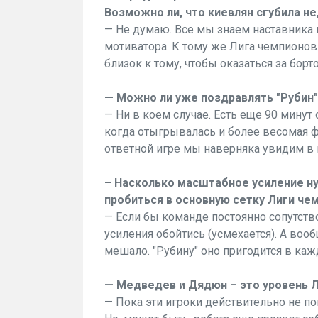
Возможно ли, что киевлян сгубила н
— Не думаю. Все мы знаем наставника 
мотиватора. К тому же Лига чемпионов 
близок к тому, чтобы оказаться за бор
— Можно ли уже поздравлять "Рубин
— Ни в коем случае. Есть еще 90 минут
когда отыгрывалась и более весомая фо
ответной игре мы наверняка увидим в 
– Насколько масштабное усиление н
пробиться в основную сетку Лиги че
— Если бы команде постоянно сопутство
усиления обойтись (усмехается). А воо
мешало. "Рубину" оно пригодится в ка
— Медведев и Дядюн – это уровень 
— Пока эти игроки действительно не по