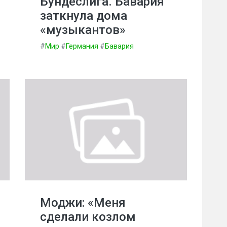
Бундеслига. Бавария
заткнула дома
«музыкантов»
#
Мир
#
Германия
#
Бавария
Моджи: «Меня
сделали козлом