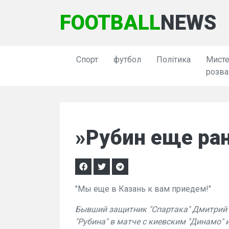
FOOTBALL
NEWS
Спорт
футбол
Політика
Мисте
розва
»Рубин еще ра
"Мы еще в Казань к вам приедем!"
Бывший защитник "Спартака" Дмитрий
"Рубина" в матче с киевским "Динамо"