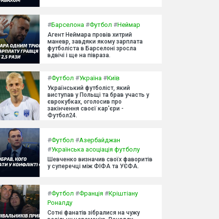
#
Барселона
#
Футбол
#
Неймар
Агент Неймара провів хитрий
маневр, завдяки якому зарплата
футболіста в Барселоні зросла
вдвічі і ще на півраза.
#
Футбол
#
Україна
#
Київ
Український футболіст, який
виступав у Польщі та брав участь у
єврокубках, оголосив про
закінчення своєї кар'єри -
Футбол24.
#
Футбол
#
Азербайджан
#
Українська асоціація футболу
Шевченко визначив своїх фаворитів
у суперечці між ФІФА та УЄФА.
#
Футбол
#
Франція
#
Кріштіану
Роналду
Сотні фанатів зібралися на чужу