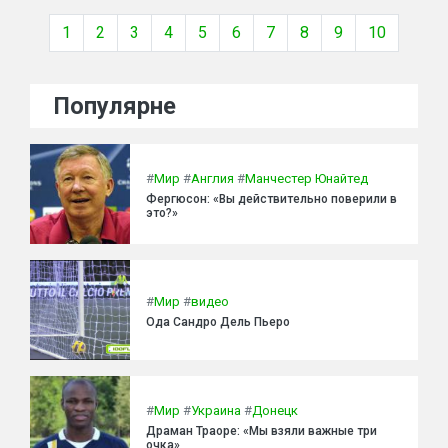
1
2
3
4
5
6
7
8
9
10
Популярне
#
Мир
#
Англия
#
Манчестер Юнайтед
Фергюсон: «Вы действительно поверили в
это?»
#
Мир
#
видео
Ода Сандро Дель Пьеро
#
Мир
#
Украина
#
Донецк
Драман Траоре: «Мы взяли важные три
очка»