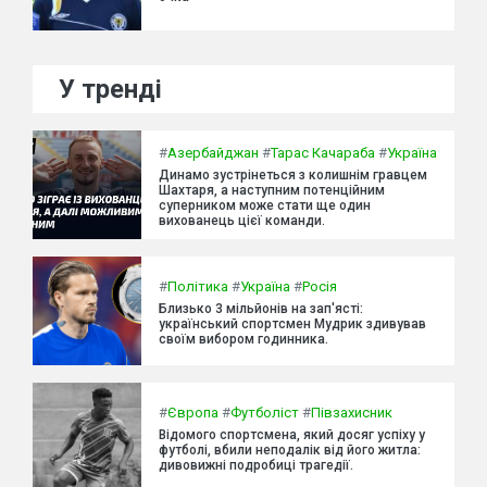
У тренді
#
Азербайджан
#
Тарас Качараба
#
Україна
Динамо зустрінеться з колишнім гравцем
Шахтаря, а наступним потенційним
суперником може стати ще один
вихованець цієї команди.
#
Політика
#
Україна
#
Росія
Близько 3 мільйонів на зап'ясті:
український спортсмен Мудрик здивував
своїм вибором годинника.
#
Європа
#
Футболіст
#
Півзахисник
Відомого спортсмена, який досяг успіху у
футболі, вбили неподалік від його житла:
дивовижні подробиці трагедії.