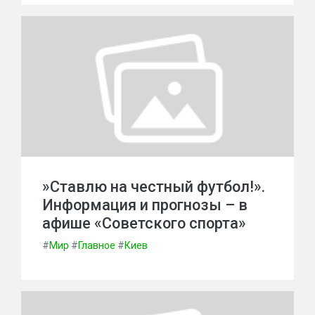
»Ставлю на честный футбол!».
Информация и прогнозы – в
афише «Советского спорта»
#
Мир
#
Главное
#
Киев