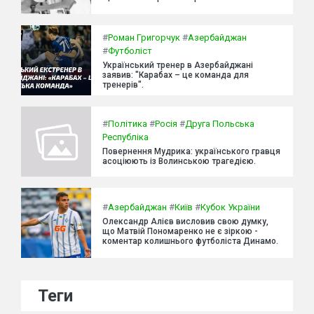
#
Роман Григорчук
#
Азербайджан
#
Футболіст
Український тренер в Азербайджані
заявив: "Карабах – це команда для
тренерів".
#
Політика
#
Росія
#
Друга Польська
Республіка
Повернення Мудрика: українського гравця
асоціюють із Волинською трагедією.
#
Азербайджан
#
Київ
#
Кубок України
Олександр Алієв висловив свою думку,
що Матвій Пономаренко не є зіркою -
коментар колишнього футболіста Динамо.
Теги