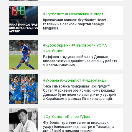
#
Футболіст
#
Півзахисник
#
Спорт
Вражаючий вчинок! Футболіст Челсі
готовий на серйозні жертви заради
Мудрика.
#
Кубок України
#
Ліга Європи УЄФА
#
Футболіст
Раффаел згадував свій час у Динамо,
висловлюючи вдячність за спільну роботу
з Олегом Блохіним.
#
Україна
#
Журналіст
#
Нідерланди
"Яка символіка прикрашає їхні груди?"
Остап Маркевич роз'яснив, чому команді
Динамо буде нелегко виступити у зустрічі
з Карабахом в рамках Ліги конференцій.
#
Футболіст
#
Бізнес
#
Дощ
Футболіст трагічно загинув внаслідок
удару блискавки під час гри в Таїланді, а
ще 12 осіб отримали травми.