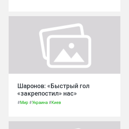
Шаронов: «Быстрый гол
«закрепостил» нас»
#
Мир
#
Украина
#
Киев