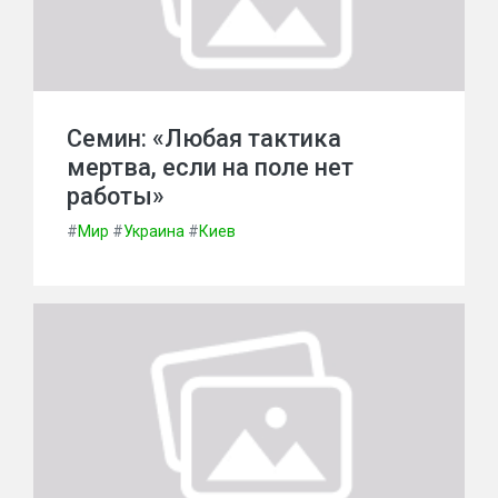
Семин: «Любая тактика
мертва, если на поле нет
работы»
#
Мир
#
Украина
#
Киев