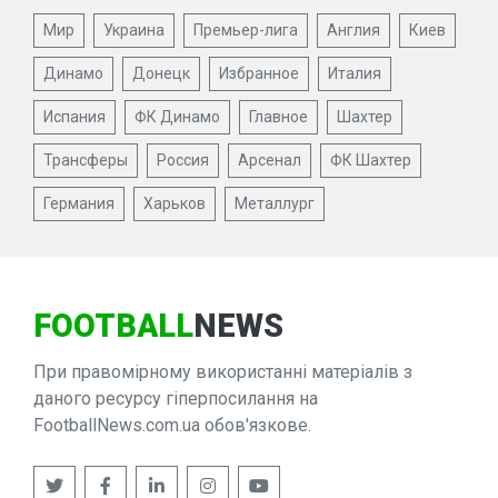
Мир
Украина
Премьер-лига
Англия
Киев
Динамо
Донецк
Избранное
Италия
Испания
ФК Динамо
Главное
Шахтер
Трансферы
Россия
Арсенал
ФК Шахтер
Германия
Харьков
Металлург
FOOTBALL
NEWS
При правомірному використанні матеріалів з
даного ресурсу гіперпосилання на
FootballNews.com.ua обов'язкове.