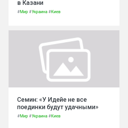
в Казани
#
Мир
#
Украина
#
Киев
Семин: «У Идейе не все
поединки будут удачными»
#
Мир
#
Украина
#
Киев