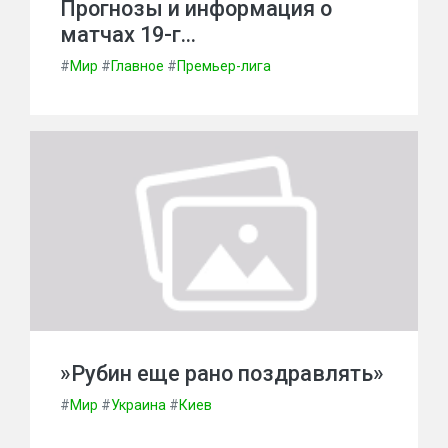
Прогнозы и информация о
матчах 19-г…
#
Мир
#
Главное
#
Премьер-лига
»Рубин еще рано поздравлять»
#
Мир
#
Украина
#
Киев