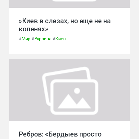
»Киев в слезах, но еще не на
коленях»
#
Мир
#
Украина
#
Киев
Ребров: «Бердыев просто