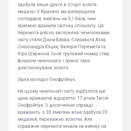
здобула лише друге в історії золоте
медаль! У Бразилії ми випередили
господарів змагань на 0,1 бала, чим
приємно вразили світову спільноту. Ця
перемога дійсно заслужена: чемпіонками
світу стали Діана Баєва, Єлизавета Азза,
Олександра Ющак, Валерія Перемета та
Кіра Ширикіна. Їхній груповий номер став
фіналом чемпіонату і приніс таке
довгоочікуване золото.
Зірка молодої Онофрійчук
На цьому чемпіонаті світу відбулося ще
одне вражаюче відкриття: 17-річна Таїсія
Онофрійчук. Її досягнення справді
вражають: з 30 змагань вона здобула 29
медалей, переважно золотих. Але
справжня перемога чекала на киянку на