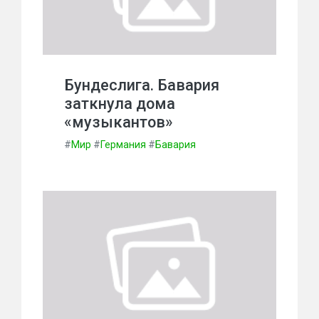
Бундеслига. Бавария
заткнула дома
«музыкантов»
#
Мир
#
Германия
#
Бавария