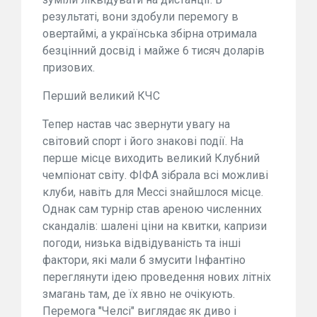
результаті, вони здобули перемогу в
овертаймі, а українська збірна отримала
безцінний досвід і майже 6 тисяч доларів
призових.
Перший великий КЧС
Тепер настав час звернути увагу на
світовий спорт і його знакові події. На
перше місце виходить великий Клубний
чемпіонат світу. ФІФА зібрала всі можливі
клуби, навіть для Мессі знайшлося місце.
Однак сам турнір став ареною численних
скандалів: шалені ціни на квитки, капризи
погоди, низька відвідуваність та інші
фактори, які мали б змусити Інфантіно
переглянути ідею проведення нових літніх
змагань там, де їх явно не очікують.
Перемога "Челсі" виглядає як диво і