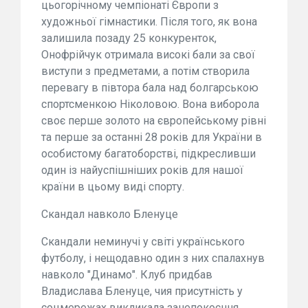
цьогорічному чемпіонаті Європи з
художньої гімнастики. Після того, як вона
залишила позаду 25 конкуренток,
Онофрійчук отримала високі бали за свої
виступи з предметами, а потім створила
перевагу в півтора бала над болгарською
спортсменкою Ніколовою. Вона виборола
своє перше золото на європейському рівні
та перше за останні 28 років для України в
особистому багатоборстві, підкресливши
один із найуспішніших років для нашої
країни в цьому виді спорту.
Скандал навколо Бленуце
Скандали неминучі у світі українського
футболу, і нещодавно один з них спалахнув
навколо "Динамо". Клуб придбав
Владислава Бленуце, чия присутність у
соцмережах викликала занепокоєння