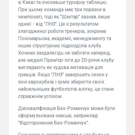
в Києві та очоливши турнірну таблицю.
При цьому команда має три поразки в
чемпіонаті, тоді як "Шахтар" зазнав лише
однієї - від "ЛНЗ". Це є результатом
злагодженої роботи тренерів, зокрема
Пономарьова, академії, менеджменту та
інших структурних підрозділів клубу.
Хочемо заздалегідь не забігати наперед,
але медалі Прем'єр-ліги до 20-річчя клубу
виглядають як чудова мотивація для
гравців. Якщо "ЛНЗ" завершить сезон у
зоні єврокубків і зуміє зберегти своїх
найсильніших футболістів влітку, це стане
справжнім успіхом.
Дискваліфікація Бех-Романчук може бути
сформульована інакше, наприклад:
"Відсторонення Бех-Романчук".
Скандали зі спортсменами в нас були не