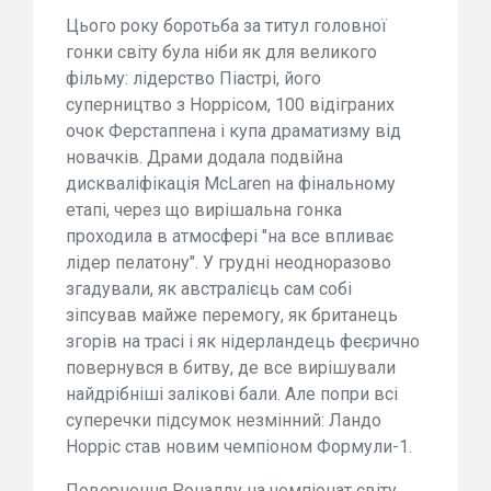
Цього року боротьба за титул головної
гонки світу була ніби як для великого
фільму: лідерство Піастрі, його
суперництво з Норрісом, 100 відіграних
очок Ферстаппена і купа драматизму від
новачків. Драми додала подвійна
дискваліфікація McLaren на фінальному
етапі, через що вирішальна гонка
проходила в атмосфері "на все впливає
лідер пелатону". У грудні неодноразово
згадували, як австралієць сам собі
зіпсував майже перемогу, як британець
згорів на трасі і як нідерландець феєрично
повернувся в битву, де все вирішували
найдрібніші залікові бали. Але попри всі
суперечки підсумок незмінний: Ландо
Норріс став новим чемпіоном Формули-1.
Повернення Роналду на чемпіонат світу