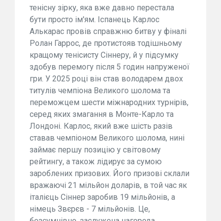
тенісну зірку, яка вже давно перестала
бути просто ім'ям. Іспанець Карлос
Алькарас провів справжню битву у фіналі
Ролан Гаррос, де протистояв тодішньому
кращому тенісисту Сіннеру, й у підсумку
здобув перемогу після 5 годин напруженої
гри. У 2025 році він став володарем двох
титулів чемпіона Великого шолома та
переможцем шести міжнародних турнірів,
серед яких змагання в Монте-Карло та
Лондоні. Карлос, який вже шість разів
ставав чемпіоном Великого шолома, нині
займає першу позицію у світовому
рейтингу, а також лідирує за сумою
зароблених призових. Його призові склали
вражаючі 21 мільйон доларів, в той час як
італієць Сіннер заробив 19 мільйонів, а
німець Звєрєв - 7 мільйонів. Це,
безсумнівно, заслужена нагорода.