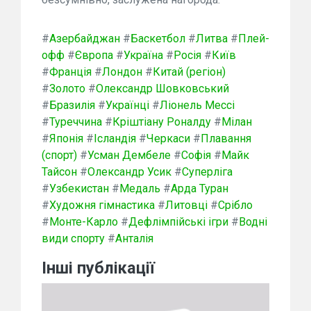
#
Азербайджан
#
Баскетбол
#
Литва
#
Плей-
офф
#
Європа
#
Україна
#
Росія
#
Київ
#
Франція
#
Лондон
#
Китай (регіон)
#
Золото
#
Олександр Шовковський
#
Бразилія
#
Українці
#
Ліонель Мессі
#
Туреччина
#
Кріштіану Роналду
#
Мілан
#
Японія
#
Ісландія
#
Черкаси
#
Плавання
(спорт)
#
Усман Дембеле
#
Софія
#
Майк
Тайсон
#
Олександр Усик
#
Суперліга
#
Узбекистан
#
Медаль
#
Арда Туран
#
Художня гімнастика
#
Литовці
#
Срібло
#
Монте-Карло
#
Дефлімпійські ігри
#
Водні
види спорту
#
Анталія
Інші публікації