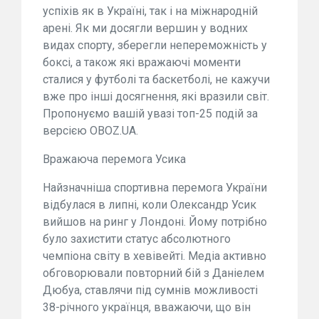
успіхів як в Україні, так і на міжнародній
арені. Як ми досягли вершин у водних
видах спорту, зберегли непереможність у
боксі, а також які вражаючі моменти
сталися у футболі та баскетболі, не кажучи
вже про інші досягнення, які вразили світ.
Пропонуємо вашій увазі топ-25 подій за
версією OBOZ.UA.
Вражаюча перемога Усика
Найзначніша спортивна перемога України
відбулася в липні, коли Олександр Усик
вийшов на ринг у Лондоні. Йому потрібно
було захистити статус абсолютного
чемпіона світу в хевівейті. Медіа активно
обговорювали повторний бій з Даніелем
Дюбуа, ставлячи під сумнів можливості
38-річного українця, вважаючи, що він