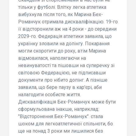
тільки у футболі. Влітку легка атлетика
вибухнула після того, як Марина Бех-
Романчук отримала дискваліфікацію. 19-го
її відсторонили аж на 4 роки - до середини
2029-го. Федерація атлетики заявила, що
українку зловили на допінгу. Покарання
могли скоротити до року, втім Марина
відмовилася, наполягаючи на
невинуватості та пішовши на суперечку зі
світовою Федерацією, не підписавши
документи про нібито допінг. А пізніше
заявила, що бере паузу в кар'єрі, аби
налагодити особисте життя.
Дискваліфікація Бех-Романчук може бути
сформульована інакше, наприклад:
"Відсторонення Бех-Романчук". стала
шоком для легкоатлетичної спільноти, бо
ще на понад 3 роки ми лишилися без