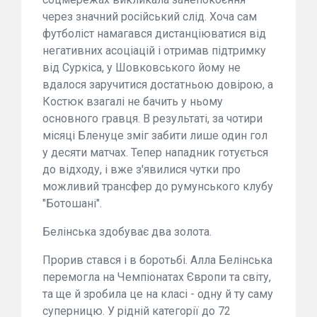
через значний російський слід. Хоча сам
футболіст намагався дистанціюватися від
негативних асоціацій і отримав підтримку
від Суркіса, у Шовковського йому не
вдалося заручитися достатньою довірою, а
Костюк взагалі не бачить у ньому
основного гравця. В результаті, за чотири
місяці Бленуце зміг забити лише один гол
у десяти матчах. Тепер нападник готується
до відходу, і вже з'явилися чутки про
можливий трансфер до румунського клубу
"Ботошані".
Белінська здобуває два золота.
Прорив стався і в боротьбі. Алла Белінська
перемогла на Чемпіонатах Європи та світу,
та ще й зробила це на класі - одну й ту саму
суперницю. У рідній категорії до 72