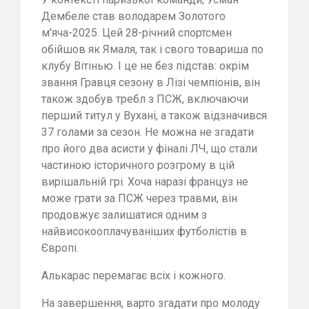
Дембеле став володарем Золотого
м'яча-2025. Цей 28-річний спортсмен
обійшов як Ямаля, так і свого товариша по
клубу Вітінью. І це не без підстав: окрім
звання Гравця сезону в Лізі чемпіонів, він
також здобув требл з ПСЖ, включаючи
перший титул у Вухані, а також відзначився
37 голами за сезон. Не можна не згадати
про його два асисти у фіналі ЛЧ, що стали
частиною історичного розгрому в цій
вирішальній грі. Хоча наразі француз не
може грати за ПСЖ через травми, він
продовжує залишатися одним з
найвисокооплачуваніших футболістів в
Європі.
Алькарас перемагає всіх і кожного.
На завершення, варто згадати про молоду