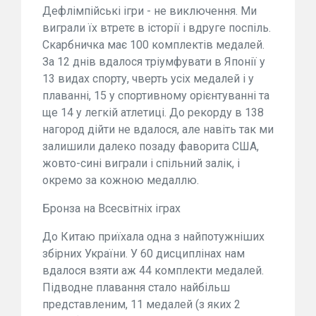
Дефлімпійські ігри - не виключення. Ми
виграли їх втретє в історії і вдруге поспіль.
Скарбничка має 100 комплектів медалей.
За 12 днів вдалося тріумфувати в Японії у
13 видах спорту, чверть усіх медалей і у
плаванні, 15 у спортивному орієнтуванні та
ще 14 у легкій атлетиці. До рекорду в 138
нагород дійти не вдалося, але навіть так ми
залишили далеко позаду фаворита США,
жовто-сині виграли і спільний залік, і
окремо за кожною медаллю.
Бронза на Всесвітніх іграх
До Китаю приїхала одна з найпотужніших
збірних України. У 60 дисциплінах нам
вдалося взяти аж 44 комплекти медалей.
Підводне плавання стало найбільш
представленим, 11 медалей (з яких 2