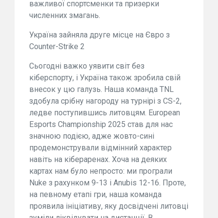
важливої спортсменки та призерки
численних змагань.
Україна зайняла друге місце на Євро з
Counter-Strike 2
Сьогодні важко уявити світ без
кіберспорту, і Україна також зробила свій
внесок у цю галузь. Наша команда TNL
здобула срібну нагороду на турнірі з CS-2,
ледве поступившись литовцям. European
Esports Championship 2025 став для нас
значною подією, адже жовто-сині
продемонстрували відмінний характер
навіть на кібераренах. Хоча на деяких
картах нам було непросто: ми програли
Nuke з рахунком 9-13 і Anubis 12-16. Проте,
на певному етапі гри, наша команда
проявила ініціативу, яку досвідчені литовці
зуміли ліквідувати на дистанції. В