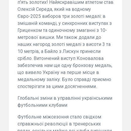
п'ять золотих! Найяскравішим атлетом став
Олексій Середа, який на водному
Євро-2025 виборов три золоті медалі: в
змішаній команді, у синхронних виступах з
Гриценком та одиночному змаганні з 10-
метрової вишки. Ми також додали до
наших нагород золоті медалі з висоти 3 та
10 метрів, а Байло з Лискун принесли
срібло. Витончений виступ Коновалова
забезпечив нам ще одну бронзову медаль,
що вивело Україну на перше місце в
медальному заліку. Було справді приємно
спостерігати за цими досягненнями.
Глобальні зміни в управлінні українськими
футбольними клубами
Футбольне міжсезоння стало свідком
справжньої революції в тренерських
рядах, оскільки майже всі клуби вирішили