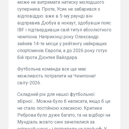
може не витримати натиску молодшого
суперника. Проте, Усик не забарився з
відповіддю: вже в 5-му раунді він
відправив Дюбуа в нокаут, здобувши пояс
IBF і підтвердивши свій титул абсолютного
чемпіона. Наприкінці року Олександр
зайняв 14-те місце у рейтингу найкращих
спортсменів Європи, а до 2026 року готує
бій проти Діонтея Вайлдера.
Футбольна команда все ще має
можливість потрапити на Чемпіонат
світу-2026.
Складний рік для нашої футбольної
збірної... Можна було б написати, якщо б це
не стало постійною класикою. Критики
Реброва було дуже багато, та на відборі на
Мундіаль жовто-сині зачепилися за
останній шанс - і потрапили на плей-оф. У