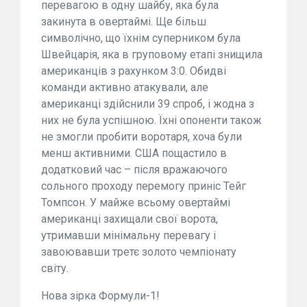
перевагою в одну шайбу, яка була
закинута в овертаймі. Ще більш
символічно, що їхнім суперником була
Швейцарія, яка в груповому етапі знищила
американців з рахунком 3:0. Обидві
команди активно атакували, але
американці здійснили 39 спроб, і жодна з
них не була успішною. Їхні опоненти також
не змогли пробити воротаря, хоча були
менш активними. США пощастило в
додатковий час – після вражаючого
сольного проходу перемогу приніс Тейг
Томпсон. У майже всьому овертаймі
американці захищали свої ворота,
утримавши мінімальну перевагу і
завоювавши третє золото чемпіонату
світу.
Нова зірка Формули-1!