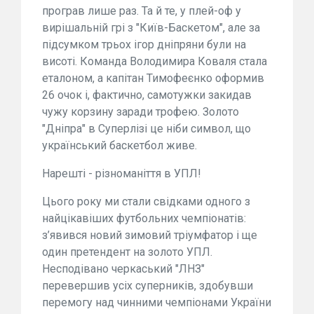
програв лише раз. Та й те, у плей-оф у
вирішальній грі з "Київ-Баскетом", але за
підсумком трьох ігор дніпряни були на
висоті. Команда Володимира Коваля стала
еталоном, а капітан Тимофеєнко оформив
26 очок і, фактично, самотужки закидав
чужу корзину заради трофею. Золото
"Дніпра" в Суперлізі це ніби символ, що
український баскетбол живе.
Нарешті - різноманіття в УПЛ!
Цього року ми стали свідками одного з
найцікавіших футбольних чемпіонатів:
з’явився новий зимовий тріумфатор і ще
один претендент на золото УПЛ.
Несподівано черкаський "ЛНЗ"
перевершив усіх суперників, здобувши
перемогу над чинними чемпіонами України