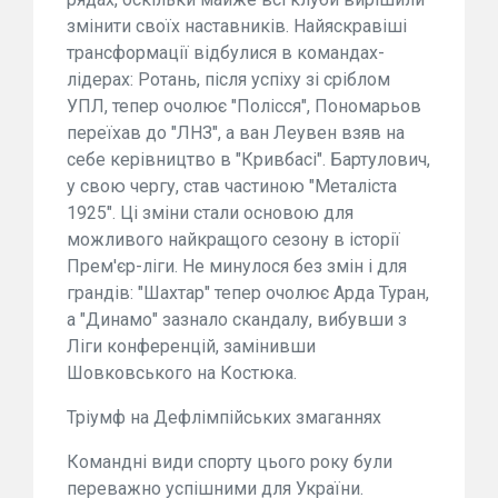
змінити своїх наставників. Найяскравіші
трансформації відбулися в командах-
лідерах: Ротань, після успіху зі сріблом
УПЛ, тепер очолює "Полісся", Пономарьов
переїхав до "ЛНЗ", а ван Леувен взяв на
себе керівництво в "Кривбасі". Бартулович,
у свою чергу, став частиною "Металіста
1925". Ці зміни стали основою для
можливого найкращого сезону в історії
Прем'єр-ліги. Не минулося без змін і для
грандів: "Шахтар" тепер очолює Арда Туран,
а "Динамо" зазнало скандалу, вибувши з
Ліги конференцій, замінивши
Шовковського на Костюка.
Тріумф на Дефлімпійських змаганнях
Командні види спорту цього року були
переважно успішними для України.