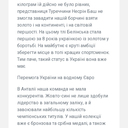
кілограм їй дійсно не було рівних,
представниця Туреччини Несрін Баш не
змогла завадити нашій борчині взяти
золото і на континенті, і на світовій
першості. На цьому тлі Белінська стала
першою за 8 років українкою із золотом у
боротьбі. На майбутнє є круті амбіції
зберегти місце в топі кращих спортсменок.
Тим паче, такий статус в Україні вона вже
має.
Перемога України на водному Євро
В Анталії наша команда не мала
конкурентів. Жовто-сині не лише здобули
лідерство в загальному заліку, а й
завоювали найбільшу кількість
чемпіонських титулів. У нашій колекції
вже є бронзова та срібна медалі, а також