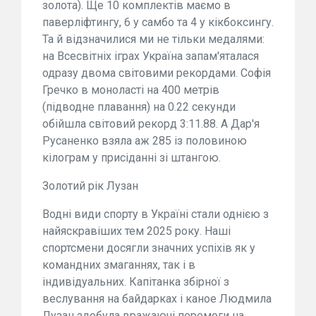
золота). Ще 10 комплектів маємо в
паверліфтингу, 6 у самбо та 4 у кікбоксингу.
Та й відзначилися ми не тільки медалями:
на Всесвітніх іграх Україна запам'яталася
одразу двома світовими рекордами. Софія
Гречко в моноласті на 400 метрів
(підводне плавання) на 0.22 секунди
обійшла світовий рекорд 3:11.88. А Дар'я
Русаненко взяла аж 285 із половиною
кілограм у присіданні зі штангою.
Золотий рік Лузан
Водні види спорту в Україні стали однією з
найяскравіших тем 2025 року. Наші
спортсмени досягли значних успіхів як у
командних змаганнях, так і в
індивідуальних. Капітанка збірної з
веслування на байдарках і каное Людмила
Лузан здобула вражаючі перемоги на