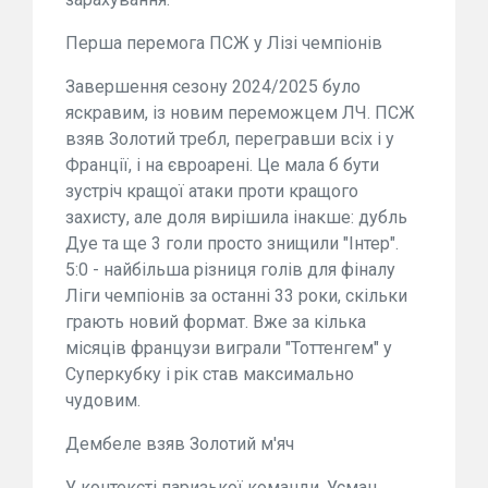
Перша перемога ПСЖ у Лізі чемпіонів
Завершення сезону 2024/2025 було
яскравим, із новим переможцем ЛЧ. ПСЖ
взяв Золотий требл, перегравши всіх і у
Франції, і на євроарені. Це мала б бути
зустріч кращої атаки проти кращого
захисту, але доля вирішила інакше: дубль
Дуе та ще 3 голи просто знищили "Інтер".
5:0 - найбільша різниця голів для фіналу
Ліги чемпіонів за останні 33 роки, скільки
грають новий формат. Вже за кілька
місяців французи виграли "Тоттенгем" у
Суперкубку і рік став максимально
чудовим.
Дембеле взяв Золотий м'яч
У контексті паризької команди, Усман