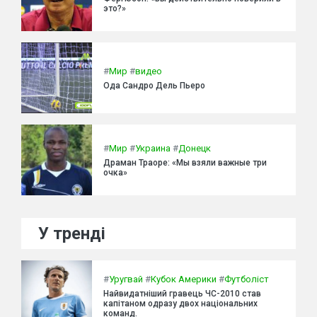
это?»
#
Мир
#
видео
Ода Сандро Дель Пьеро
#
Мир
#
Украина
#
Донецк
Драман Траоре: «Мы взяли важные три
очка»
У тренді
#
Уругвай
#
Кубок Америки
#
Футболіст
Найвидатніший гравець ЧС-2010 став
капітаном одразу двох національних
команд.