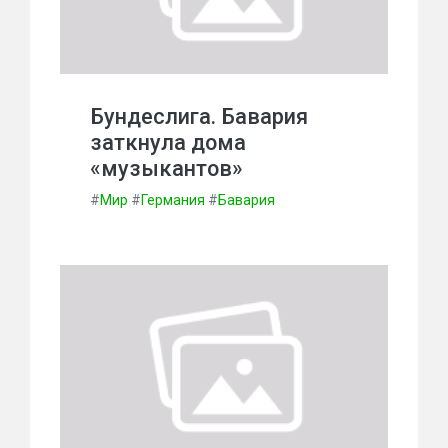
Бундеслига. Бавария
заткнула дома
«музыкантов»
#
Мир
#
Германия
#
Бавария