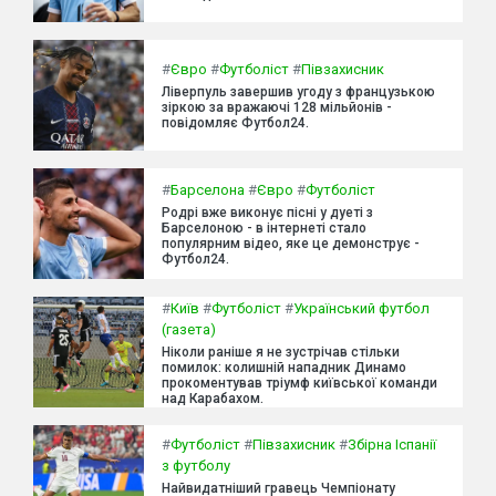
#
Євро
#
Футболіст
#
Півзахисник
Ліверпуль завершив угоду з французькою
зіркою за вражаючі 128 мільйонів -
повідомляє Футбол24.
#
Барселона
#
Євро
#
Футболіст
Родрі вже виконує пісні у дуеті з
Барселоною - в інтернеті стало
популярним відео, яке це демонструє -
Футбол24.
#
Київ
#
Футболіст
#
Український футбол
(газета)
Ніколи раніше я не зустрічав стільки
помилок: колишній нападник Динамо
прокоментував тріумф київської команди
над Карабахом.
#
Футболіст
#
Півзахисник
#
Збірна Іспанії
з футболу
Найвидатніший гравець Чемпіонату