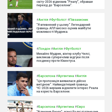
світу-2026 відмовив "Реалу", обравши
перехід до "Барселони".
#
Англія
#
Футболіст
#
Півзахисник
"Я впевнений у цьому." Легендарний
гравець АПЛ високо оцінив майбутні
можливості Мудрика.
#
Лондон
#
Англія
#
Футболіст
Михайло Мудрик, вінгер клубу Челсі,
викликав суперечливі відгуки після
поєдинку проти Ювентуса.
#
Барселона
#
Аргентина
#
Англія
"Ця пропозиція виявилася дійсно
вигідною". Найвидатніший гравець
ЧС-2026 вирішив відхилити інтерес Реала
на користь Барселони.
#
Барселона
#
Аргентина
#
Євро
"Відмовив Реалу": агент Родрі підтвердив