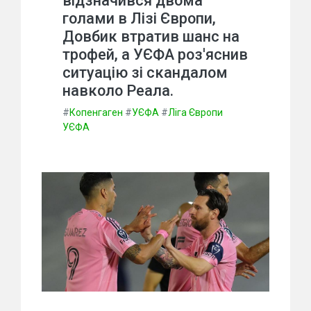
відзначився двома
голами в Лізі Європи,
Довбик втратив шанс на
трофей, а УЄФА роз'яснив
ситуацію зі скандалом
навколо Реала.
#
Копенгаген
#
УЄФА
#
Ліга Європи
УЄФА