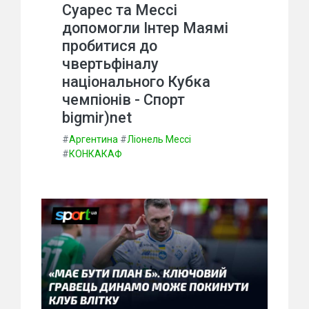
Суарес та Мессі
допомогли Інтер Маямі
пробитися до
чвертьфіналу
національного Кубка
чемпіонів - Спорт
bigmir)net
#
Аргентина
#
Ліонель Мессі
#
КОНКАКАФ