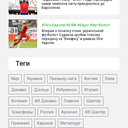
намір чемпіона світу приєднатися до
Барселони.
#
Ліга Європи УЄФА
#
Євро
#
Футболіст
Вперше з початку січня: український
футболіст Судаков зробив гольову
передачу за "Бенфіку" в рамках Ліги
Європи.
Теги
Мир
Украина
Премьер-лига
Англия
Киев
Динамо
Донецк
Избранное
Италия
Испания
ФК Динамо
Главное
Шахтер
Трансферы
Россия
Арсенал
ФК Шахтер
Германия
Харьков
Металлург