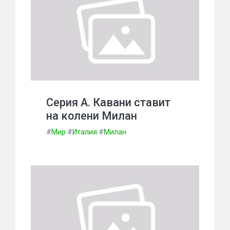
Серия А. Кавани ставит
на колени Милан
#
Мир
#
Италия
#
Милан