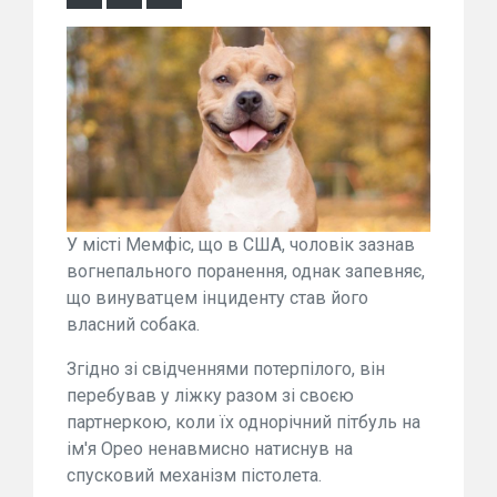
У місті Мемфіс, що в США, чоловік зазнав
вогнепального поранення, однак запевняє,
що винуватцем інциденту став його
власний собака.
Згідно зі свідченнями потерпілого, він
перебував у ліжку разом зі своєю
партнеркою, коли їх однорічний пітбуль на
ім'я Орео ненавмисно натиснув на
спусковий механізм пістолета.