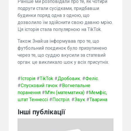
Раніше ми розповідали про те, як чотири
подруги стали сусідками, придбавши
будинки поряд одна з одною, що
дозволило їм здійснити свою давню мрію.
Ця історія стала популярною на TikTok.
Також Знай.ua інформував про те, що
футбольний поєдинок було призупинено
через те, що суддю вкусили за статевий
орган: це викликало шок у всіх присутніх.
#
Історія
#
TikTok
#
Дробовик.
#
Феліс.
#
Спусковий гачок
#
Вогнепальне
поранення
#
М'яч (математика)
#
Мемфіс,
штат Теннессі
#
Постріл.
#
Звук
#
Тварина
Інші публікації