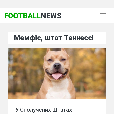
FOOTBALL
NEWS
Мемфіс, штат Теннессі
У Сполучених Штатах