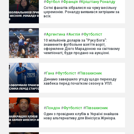
#
Футбол
#
Франція
#
Кріштіану Роналду
Сотні фанатів зібралися на чужу весільну
церемонію. Роналду виявився хитрішим за
всіх.
#
Аргентина
#
Англія
#
Футболіст
10 мільйонів доларів за "Руку Бога":
знамените футбольне взяття воріт,
оформлене Дієго Марадоною на світовому
чемпіонаті, буде продано на аукціоні.
#
Гана
#
Футболіст
#
Півзахисник
Динамо завершило угоду щодо переходу
хавбека перед початком сезону в УПЛ.
#
Лондон
#
Футболіст
#
Півзахисник
Один з провідних клубів в Україні знайшов
нову альтернативу для Вінісіуса Жуніора.