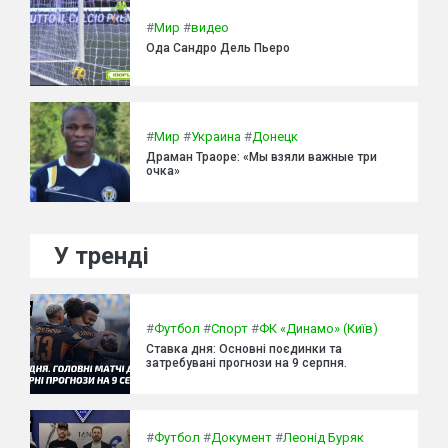
#
Мир
#
видео
Ода Сандро Дель Пьеро
#
Мир
#
Украина
#
Донецк
Драман Траоре: «Мы взяли важные три
очка»
У тренді
#
Футбол
#
Спорт
#
ФК «Динамо» (Київ)
Ставка дня: Основні поєдинки та
затребувані прогнози на 9 серпня.
#
Футбол
#
Документ
#
Леонід Буряк