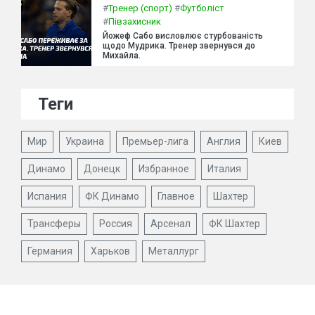
#
Тренер (спорт)
#
Футболіст
#
Півзахисник
Йожеф Сабо висловлює стурбованість
щодо Мудрика. Тренер звернувся до
Михайла.
Теги
Мир
Украина
Премьер-лига
Англия
Киев
Динамо
Донецк
Избранное
Италия
Испания
ФК Динамо
Главное
Шахтер
Трансферы
Россия
Арсенал
ФК Шахтер
Германия
Харьков
Металлург