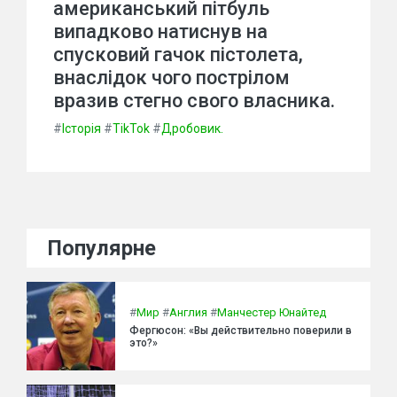
американський пітбуль
випадково натиснув на
спусковий гачок пістолета,
внаслідок чого пострілом
вразив стегно свого власника.
#
Історія
#
TikTok
#
Дробовик.
Популярне
#
Мир
#
Англия
#
Манчестер Юнайтед
Фергюсон: «Вы действительно поверили в
это?»