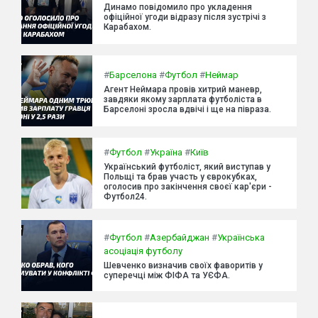
Динамо повідомило про укладення
офіційної угоди відразу після зустрічі з
Карабахом.
#
Барселона
#
Футбол
#
Неймар
Агент Неймара провів хитрий маневр,
завдяки якому зарплата футболіста в
Барселоні зросла вдвічі і ще на півраза.
#
Футбол
#
Україна
#
Київ
Український футболіст, який виступав у
Польщі та брав участь у єврокубках,
оголосив про закінчення своєї кар'єри -
Футбол24.
#
Футбол
#
Азербайджан
#
Українська
асоціація футболу
Шевченко визначив своїх фаворитів у
суперечці між ФІФА та УЄФА.