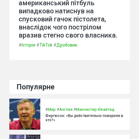
американський пітбуль
випадково натиснув на
спусковий гачок пістолета,
внаслідок чого пострілом
вразив стегно свого власника.
#
Історія
#
TikTok
#
Дробовик.
Популярне
#
Мир
#
Англия
#
Манчестер Юнайтед
Фергюсон: «Вы действительно поверили в
это?»