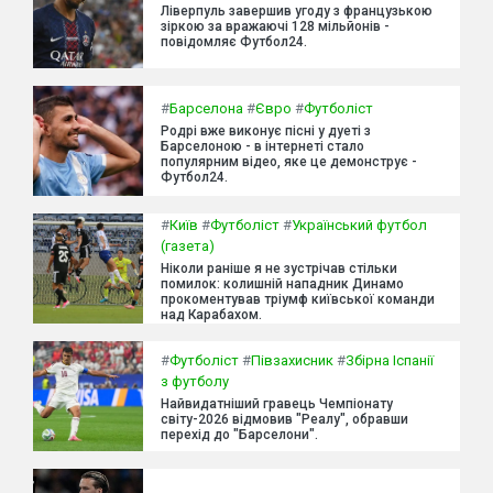
Ліверпуль завершив угоду з французькою
зіркою за вражаючі 128 мільйонів -
повідомляє Футбол24.
#
Барселона
#
Євро
#
Футболіст
Родрі вже виконує пісні у дуеті з
Барселоною - в інтернеті стало
популярним відео, яке це демонструє -
Футбол24.
#
Київ
#
Футболіст
#
Український футбол
(газета)
Ніколи раніше я не зустрічав стільки
помилок: колишній нападник Динамо
прокоментував тріумф київської команди
над Карабахом.
#
Футболіст
#
Півзахисник
#
Збірна Іспанії
з футболу
Найвидатніший гравець Чемпіонату
світу-2026 відмовив "Реалу", обравши
перехід до "Барселони".