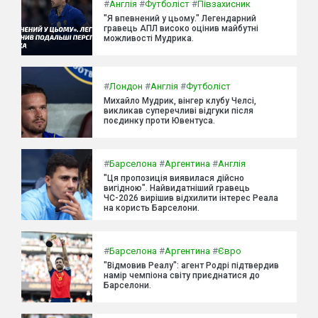
#
Англія
#
Футболіст
#
Півзахисник
"Я впевнений у цьому." Легендарний
гравець АПЛ високо оцінив майбутні
можливості Мудрика.
#
Лондон
#
Англія
#
Футболіст
Михайло Мудрик, вінгер клубу Челсі,
викликав суперечливі відгуки після
поєдинку проти Ювентуса.
#
Барселона
#
Аргентина
#
Англія
"Ця пропозиція виявилася дійсно
вигідною". Найвидатніший гравець
ЧС-2026 вирішив відхилити інтерес Реала
на користь Барселони.
#
Барселона
#
Аргентина
#
Євро
"Відмовив Реалу": агент Родрі підтвердив
намір чемпіона світу приєднатися до
Барселони.