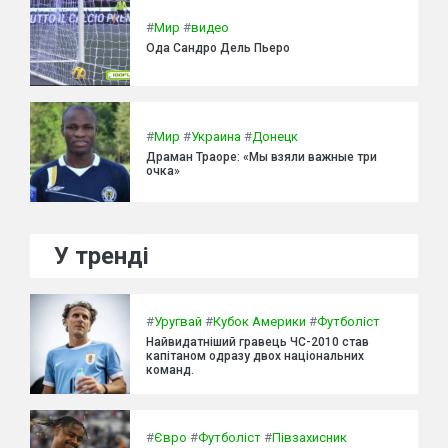
#
Мир
#
видео
Ода Сандро Дель Пьеро
#
Мир
#
Украина
#
Донецк
Драман Траоре: «Мы взяли важные три
очка»
У тренді
#
Уругвай
#
Кубок Америки
#
Футболіст
Найвидатніший гравець ЧС-2010 став
капітаном одразу двох національних
команд.
#
Євро
#
Футболіст
#
Півзахисник