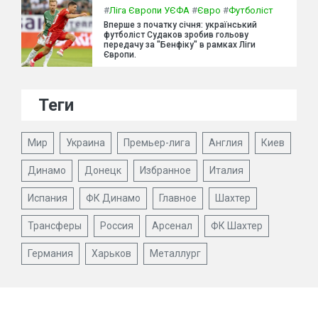
#
Ліга Європи УЄФА
#
Євро
#
Футболіст
Вперше з початку січня: український
футболіст Судаков зробив гольову
передачу за "Бенфіку" в рамках Ліги
Європи.
Теги
Мир
Украина
Премьер-лига
Англия
Киев
Динамо
Донецк
Избранное
Италия
Испания
ФК Динамо
Главное
Шахтер
Трансферы
Россия
Арсенал
ФК Шахтер
Германия
Харьков
Металлург