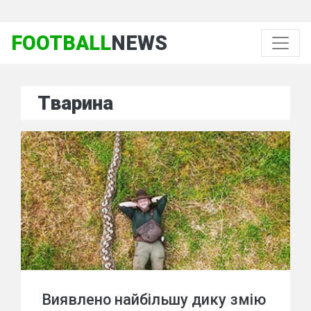
FOOTBALL
NEWS
Тварина
Виявлено найбільшу дику змію