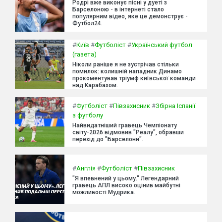
Родрі вже виконує пісні у дуеті з
Барселоною - в інтернеті стало
популярним відео, яке це демонструє -
Футбол24.
#
Київ
#
Футболіст
#
Український футбол
(газета)
Ніколи раніше я не зустрічав стільки
помилок: колишній нападник Динамо
прокоментував тріумф київської команди
над Карабахом.
#
Футболіст
#
Півзахисник
#
Збірна Іспанії
з футболу
Найвидатніший гравець Чемпіонату
світу-2026 відмовив "Реалу", обравши
перехід до "Барселони".
#
Англія
#
Футболіст
#
Півзахисник
"Я впевнений у цьому." Легендарний
гравець АПЛ високо оцінив майбутні
можливості Мудрика.