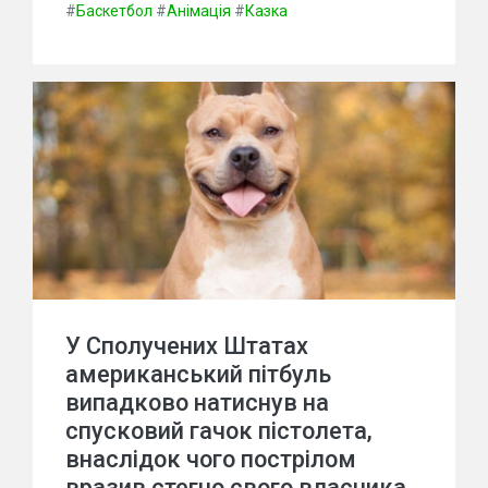
#
Баскетбол
#
Анімація
#
Казка
У Сполучених Штатах
американський пітбуль
випадково натиснув на
спусковий гачок пістолета,
внаслідок чого пострілом
вразив стегно свого власника.