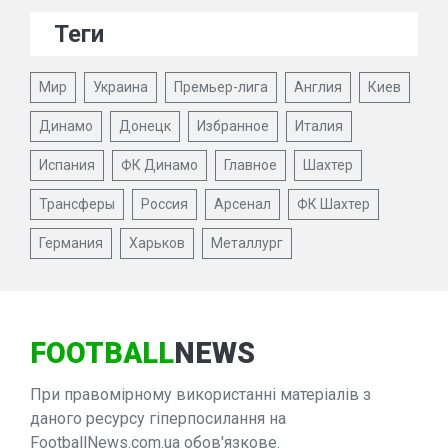
Теги
Мир
Украина
Премьер-лига
Англия
Киев
Динамо
Донецк
Избранное
Италия
Испания
ФК Динамо
Главное
Шахтер
Трансферы
Россия
Арсенал
ФК Шахтер
Германия
Харьков
Металлург
FOOTBALL
NEWS
При правомірному використанні матеріалів з
даного ресурсу гіперпосилання на
FootballNews.com.ua обов'язкове.