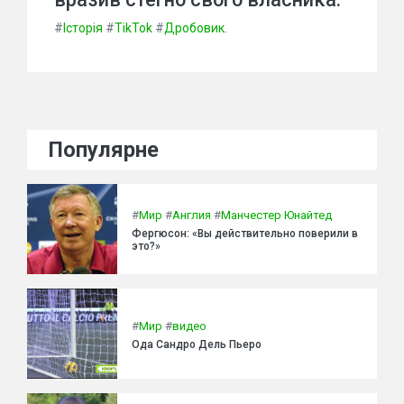
#
Історія
#
TikTok
#
Дробовик.
Популярне
#
Мир
#
Англия
#
Манчестер Юнайтед
Фергюсон: «Вы действительно поверили в
это?»
#
Мир
#
видео
Ода Сандро Дель Пьеро