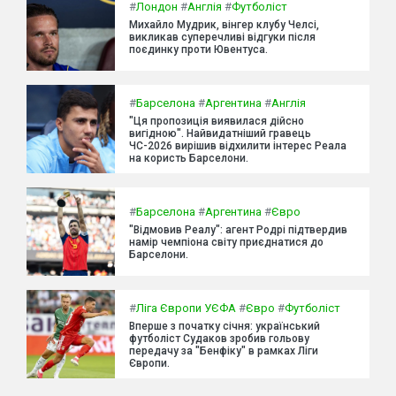
#
Лондон
#
Англія
#
Футболіст
Михайло Мудрик, вінгер клубу Челсі,
викликав суперечливі відгуки після
поєдинку проти Ювентуса.
#
Барселона
#
Аргентина
#
Англія
"Ця пропозиція виявилася дійсно
вигідною". Найвидатніший гравець
ЧС-2026 вирішив відхилити інтерес Реала
на користь Барселони.
#
Барселона
#
Аргентина
#
Євро
"Відмовив Реалу": агент Родрі підтвердив
намір чемпіона світу приєднатися до
Барселони.
#
Ліга Європи УЄФА
#
Євро
#
Футболіст
Вперше з початку січня: український
футболіст Судаков зробив гольову
передачу за "Бенфіку" в рамках Ліги
Європи.