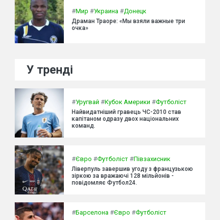
#
Мир
#
Украина
#
Донецк
Драман Траоре: «Мы взяли важные три
очка»
У тренді
#
Уругвай
#
Кубок Америки
#
Футболіст
Найвидатніший гравець ЧС-2010 став
капітаном одразу двох національних
команд.
#
Євро
#
Футболіст
#
Півзахисник
Ліверпуль завершив угоду з французькою
зіркою за вражаючі 128 мільйонів -
повідомляє Футбол24.
#
Барселона
#
Євро
#
Футболіст