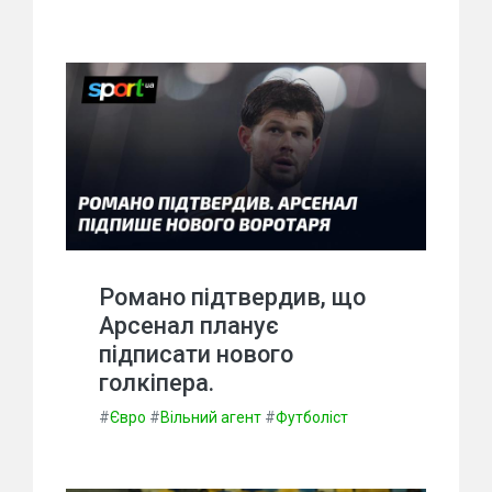
Романо підтвердив, що
Арсенал планує
підписати нового
голкіпера.
#
Євро
#
Вільний агент
#
Футболіст