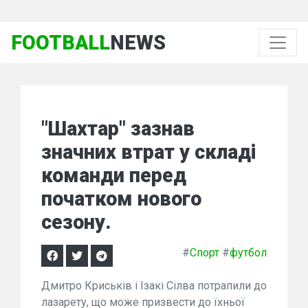
FOOTBALL
NEWS
"Шахтар" зазнав
значних втрат у складі
команди перед
початком нового
сезону.
#
Спорт
#
футбол
Дмитро Криськів і Ізакі Сілва потрапили до
лазарету, що може призвести до їхньої