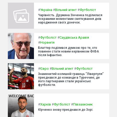
#
Україна
#
Вільний агент
#
Футболіст
Чарівність. Дружина Зінченка поділилася
яскравими моментами святкування днів
народження своїх донечок.
#
Футболіст
#
Саудівська Аравія
#
Норвегія
Блаттер поділився думкою про те, хто
повинен стати новим керівником ФІФА
після Інфантіно.
#
Євро
#
Вільний агент
#
Футболіст
Знаменитий колишній гравець "Ліверпуля"
приєднався до команди в Туреччині, де
його партнерами стали українські
футболісти.
#
Харків
#
Футболіст
#
Півзахисник
Юрченко знову приєднався до Зорі.