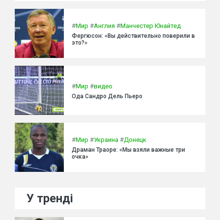
#
Мир
#
Англия
#
Манчестер Юнайтед
Фергюсон: «Вы действительно поверили в
это?»
#
Мир
#
видео
Ода Сандро Дель Пьеро
#
Мир
#
Украина
#
Донецк
Драман Траоре: «Мы взяли важные три
очка»
У тренді