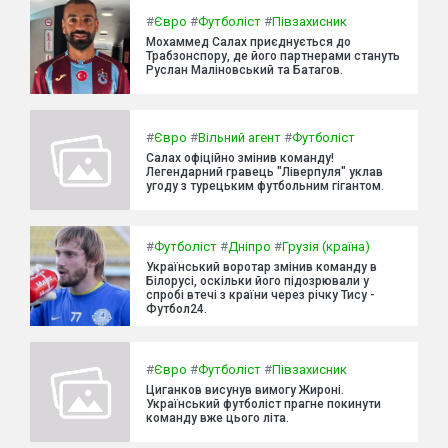
#
Євро
#
Футболіст
#
Півзахисник
Мохаммед Салах приєднується до
Трабзонспору, де його партнерами стануть
Руслан Маліновський та Батагов.
#
Євро
#
Вільний агент
#
Футболіст
Салах офіційно змінив команду!
Легендарний гравець "Ліверпуля" уклав
угоду з турецьким футбольним гігантом.
#
Футболіст
#
Дніпро
#
Грузія (країна)
Український воротар змінив команду в
Білорусі, оскільки його підозрювали у
спробі втечі з країни через річку Тису -
Футбол24.
#
Євро
#
Футболіст
#
Півзахисник
Циганков висунув вимогу Жироні.
Український футболіст прагне покинути
команду вже цього літа.