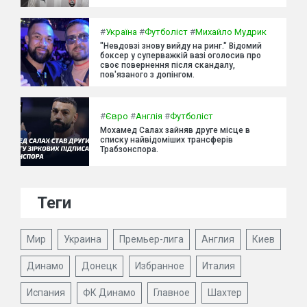
#
Україна
#
Футболіст
#
Михайло Мудрик
"Невдовзі знову вийду на ринг." Відомий
боксер у суперважкій вазі оголосив про
своє повернення після скандалу,
пов'язаного з допінгом.
#
Євро
#
Англія
#
Футболіст
Мохамед Салах зайняв друге місце в
списку найвідоміших трансферів
Трабзонспора.
Теги
Мир
Украина
Премьер-лига
Англия
Киев
Динамо
Донецк
Избранное
Италия
Испания
ФК Динамо
Главное
Шахтер