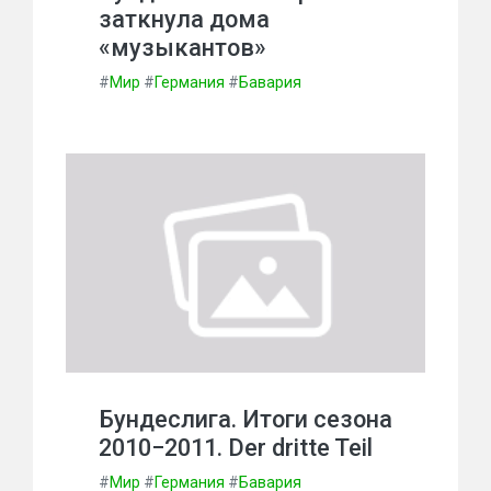
заткнула дома
«музыкантов»
#
Мир
#
Германия
#
Бавария
Бундеслига. Итоги сезона
2010−2011. Der dritte Teil
#
Мир
#
Германия
#
Бавария