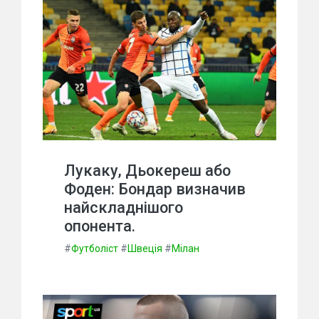
Лукаку, Дьокереш або
Фоден: Бондар визначив
найскладнішого
опонента.
#
Футболіст
#
Швеція
#
Мілан