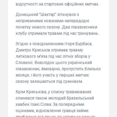
відсутності на стартових офіційних матчах.
Донецький "Шахтар" зіткнувся з
неприємними новинами напередодні
початку нового сезону. Два півзахисники
клубу отримали травми під час тренувань.
Згідно з повідомленням Ігоря Бурбаса,
Дмитро Криськів отримав травму
литкового м'яза під час літніх зборів у
Словенії. Внаслідок цього український
півзахисник, ймовірно, пропустить близько
місяця, і його участь у перших матчах
сезону залишається під сумнівом.
Крім Криськіва, у списку травмованих
опинився також молодий бразильський
хавбек Ізакі Сілва. За попередніми
оцінками, відновлення гравця займе
приблизно від трьох до чотирьох тижнів.