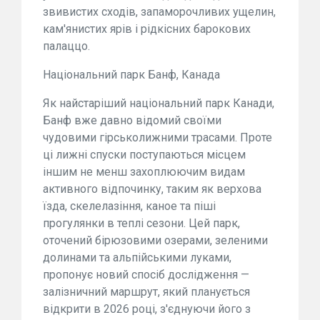
звивистих сходів, запаморочливих ущелин,
кам'янистих ярів і рідкісних барокових
палаццо.
Національний парк Банф, Канада
Як найстаріший національний парк Канади,
Банф вже давно відомий своїми
чудовими гірськолижними трасами. Проте
ці лижні спуски поступаються місцем
іншим не менш захоплюючим видам
активного відпочинку, таким як верхова
їзда, скелелазіння, каное та піші
прогулянки в теплі сезони. Цей парк,
оточений бірюзовими озерами, зеленими
долинами та альпійськими луками,
пропонує новий спосіб дослідження —
залізничний маршрут, який планується
відкрити в 2026 році, з'єднуючи його з