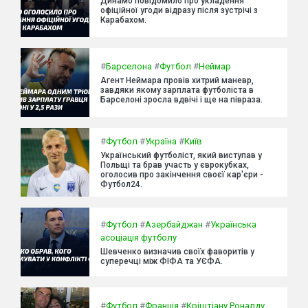
Динамо повідомило про укладення
офіційної угоди відразу після зустрічі з
Карабахом.
#
Барселона
#
Футбол
#
Неймар
Агент Неймара провів хитрий маневр,
завдяки якому зарплата футболіста в
Барселоні зросла вдвічі і ще на півраза.
#
Футбол
#
Україна
#
Київ
Український футболіст, який виступав у
Польщі та брав участь у єврокубках,
оголосив про закінчення своєї кар'єри -
Футбол24.
#
Футбол
#
Азербайджан
#
Українська
асоціація футболу
Шевченко визначив своїх фаворитів у
суперечці між ФІФА та УЄФА.
#
Футбол
#
Франція
#
Кріштіану Роналду