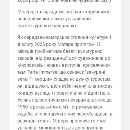
2026 році, які стали новими чудесами світу
Матера, Італія, відома своїми історичними
печерними житлами і унікальною
архітектурною спадщиною.
Як середземноморська столиця культури і
діалогу 2026 року Матера протягом 12
місяців прийматиме безліч культурних
заходів, від резиденції для художників до
кінопоказів і живих виступів, присвячених
темі Terre Immerse, що означає "занурені
землі" і першим спадає на думку туристам,
які відвідують цю незбагненну клаптикову
ковдру вулиць і провулків на півдні Італії.
Усіяна палеолітичними печерами, в яких до
1950-х років жили сім'ї і утримувалася
худоба, а тепер деякі з них переобладнані в
розкішні готелі, Матера пропонує гостям
унікальні можливості для дослідження