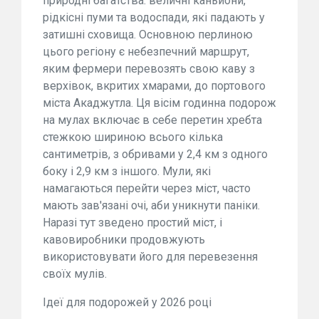
природні багатства: величні каньйони,
рідкісні пуми та водоспади, які падають у
затишні сховища. Основною перлиною
цього регіону є небезпечний маршрут,
яким фермери перевозять свою каву з
верхівок, вкритих хмарами, до портового
міста Акаджутла. Ця вісім годинна подорож
на мулах включає в себе перетин хребта
стежкою шириною всього кілька
сантиметрів, з обривами у 2,4 км з одного
боку і 2,9 км з іншого. Мули, які
намагаються перейти через міст, часто
мають зав'язані очі, аби уникнути паніки.
Наразі тут зведено простий міст, і
кавовиробники продовжують
використовувати його для перевезення
своїх мулів.
Ідеї для подорожей у 2026 році