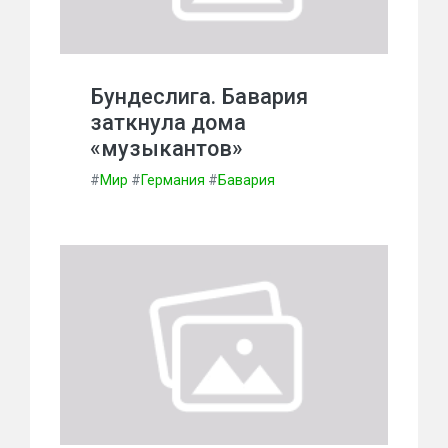
Бундеслига. Бавария
заткнула дома
«музыкантов»
#
Мир
#
Германия
#
Бавария