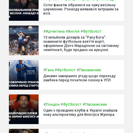
Сотні фанатів зібралися на чужу весільну
церемонію. Роналду виявився хитрішим за
всіх.
#
Аргентина
#
Англія
#
Футболіст
10 мільйонів доларів за "Руку Бога":
знамените футбольне взяття воріт,
оформлене Дієго Марадоною на світовому
чемпіонаті, буде продано на аукціоні.
#
Гана
#
Футболіст
#
Півзахисник
Динамо завершило угоду щодо переходу
хавбека перед початком сезону в УПЛ.
#
Лондон
#
Футболіст
#
Півзахисник
Один з провідних клубів в Україні знайшов
нову альтернативу для Вінісіуса Жуніора.