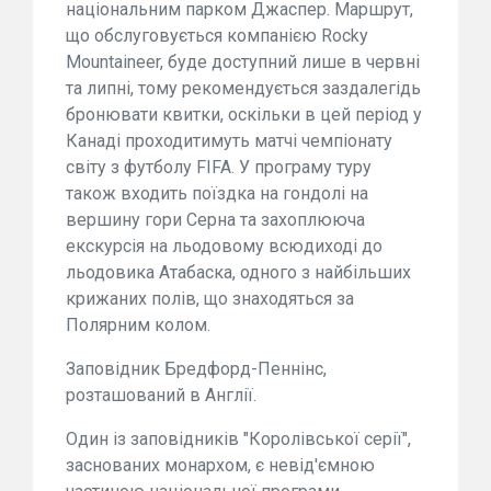
національним парком Джаспер. Маршрут,
що обслуговується компанією Rocky
Mountaineer, буде доступний лише в червні
та липні, тому рекомендується заздалегідь
бронювати квитки, оскільки в цей період у
Канаді проходитимуть матчі чемпіонату
світу з футболу FIFA. У програму туру
також входить поїздка на гондолі на
вершину гори Серна та захоплююча
екскурсія на льодовому всюдиході до
льодовика Атабаска, одного з найбільших
крижаних полів, що знаходяться за
Полярним колом.
Заповідник Бредфорд-Пеннінс,
розташований в Англії.
Один із заповідників "Королівської серії",
заснованих монархом, є невід'ємною