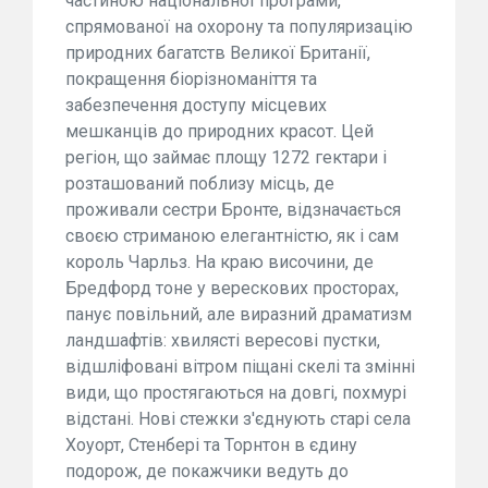
частиною національної програми,
спрямованої на охорону та популяризацію
природних багатств Великої Британії,
покращення біорізноманіття та
забезпечення доступу місцевих
мешканців до природних красот. Цей
регіон, що займає площу 1272 гектари і
розташований поблизу місць, де
проживали сестри Бронте, відзначається
своєю стриманою елегантністю, як і сам
король Чарльз. На краю височини, де
Бредфорд тоне у верескових просторах,
панує повільний, але виразний драматизм
ландшафтів: хвилясті вересові пустки,
відшліфовані вітром піщані скелі та змінні
види, що простягаються на довгі, похмурі
відстані. Нові стежки з'єднують старі села
Хоуорт, Стенбері та Торнтон в єдину
подорож, де покажчики ведуть до