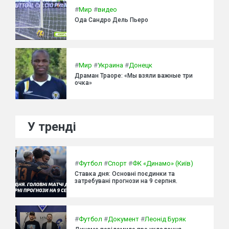
#
Мир
#
видео
Ода Сандро Дель Пьеро
#
Мир
#
Украина
#
Донецк
Драман Траоре: «Мы взяли важные три
очка»
У тренді
#
Футбол
#
Спорт
#
ФК «Динамо» (Київ)
Ставка дня: Основні поєдинки та
затребувані прогнози на 9 серпня.
#
Футбол
#
Документ
#
Леонід Буряк