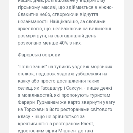
наших днів, розташоване у відкритому
гірському масиві, що здіймається в ніжно-
блакитне небо, створюючи відчуття
незайманості. Найцікавіше, за словами
археологів, що, незважаючи на величезні
розміри руїн, на сьогоднішній день
розкопано менше 40% з них.
Фарерські острови
"Полювання" на тупиків уздовж морських
стежок, подорож уздовж узбережжя на
каяку або просто дослідження таких
селищ, як Гасадалур і Саксун, - лише деякі
з можливостей, які пропонують туристам
Фарери. Гурманам же варто звернути увагу
на Торсхавн з його ресторанами світового
класу - ніщо не зрівняється за
креативністю з рестораном Raest,
удостоєним зірки Мішлен, де такі