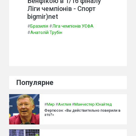
Бенфікою в 1/16 фіналу
Ліги чемпіонів - Спорт
bigmir)net
#
Бразилія
#
Ліга чемпіонів УЄФА
#
Анатолій Трубін
Популярне
#
Мир
#
Англия
#
Манчестер Юнайтед
Фергюсон: «Вы действительно поверили в
это?»