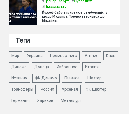
#
Тренер (спорт)
#
Футболіст
#
Півзахисник
Йожеф Сабо висловлює стурбованість
щодо Мудрика. Тренер звернувся до
Михайла.
Теги
Мир
Украина
Премьер-лига
Англия
Киев
Динамо
Донецк
Избранное
Италия
Испания
ФК Динамо
Главное
Шахтер
Трансферы
Россия
Арсенал
ФК Шахтер
Германия
Харьков
Металлург