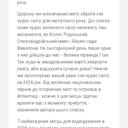
році.
Щороку ми визначаємо мету обрати сім
чудес світу для наступного року. До списку
семи чудес античного світу належать такі
монументи, як Колос Родоський,
Олександрійський маяк і Висячі сади
Вавилона. На сьогоднішній день лише одна
з них дійшла до нас - Велика піраміда Гізи.
Так куди ж мандрівникам варто звернути
увагу, аби відшукати сучасні дива? Нижче
ми пропонуємо вашій увазі сім чудес світу
на 2026 рік. Від величних національних
парків до історичних міст та островів в
Атлантиці - кожне з цих місць здатне
вразити вас з моменту прибуття, -
зазначили автори цього списку.
7 неймовірних місць для відвідування в