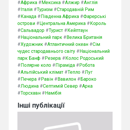
#
Африка
#
Мексика
#
Алжир
#
Англія
#
Італія
#
Туризм
#
Стародавній Рим
#
Канада
#
Південна Африка
#
Фарерські
острови
#
Центральна Америка
#
Король
#
Сальвадор
#
Турист
#
Кейптаун
#
Національний парк
#
Велика Британія
#
Художник
#
Атлантичний океан
#
Сім
чудес стародавнього світу
#
Національний
парк Банф
#
Резерв
#
Колос Родоський
#
Полярне коло
#
Піраміда
#
Робота
#
Альпійський клімат
#
Тепло
#
Луг
#
Печера
#
Равін
#
Вавилон
#
Бароко
#
Людина
#
Септимій Север
#
Арка
#
Торсхавн
#
Намібія
Інші публікації