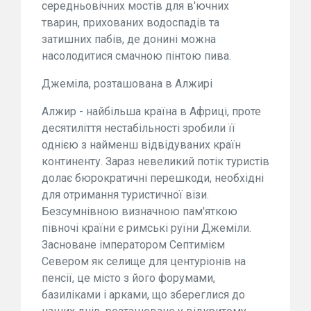
середньовічних мостів для в'ючних
тварин, прихованих водоспадів та
затишних пабів, де донині можна
насолодитися смачною пінтою пива.
Джеміла, розташована в Алжирі
Алжир - найбільша країна в Африці, проте
десятиліття нестабільності зробили її
однією з найменш відвідуваних країн
континенту. Зараз невеликий потік туристів
долає бюрократичні перешкоди, необхідні
для отримання туристичної візи.
Безсумнівною визначною пам'яткою
півночі країни є римські руїни Джеміли.
Засноване імператором Септимієм
Севером як селище для центуріонів на
пенсії, це місто з його форумами,
базиліками і арками, що збереглися до