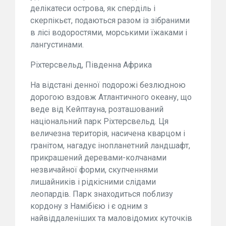
делікатеси острова, як сперділь і
скерпікьєт, подаються разом із зібраними
в лісі водоростями, морськими їжаками і
лангустинами.
Ріхтерсвельд, Південна Африка
На відстані денної подорожі безлюдною
дорогою вздовж Атлантичного океану, що
веде від Кейптауна, розташований
національний парк Ріхтерсвельд. Ця
величезна територія, насичена кварцом і
гранітом, нагадує інопланетний ландшафт,
прикрашений деревами-колчанами
незвичайної форми, скупченнями
лишайників і рідкісними слідами
леопардів. Парк знаходиться поблизу
кордону з Намібією і є одним з
найвіддаленіших та маловідомих куточків