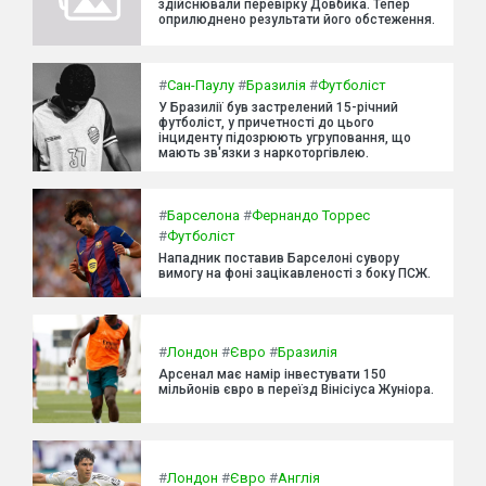
здійснювали перевірку Довбика. Тепер
оприлюднено результати його обстеження.
#
Сан-Паулу
#
Бразилія
#
Футболіст
У Бразилії був застрелений 15-річний
футболіст, у причетності до цього
інциденту підозрюють угруповання, що
мають зв'язки з наркоторгівлею.
#
Барселона
#
Фернандо Торрес
#
Футболіст
Нападник поставив Барселоні сувору
вимогу на фоні зацікавленості з боку ПСЖ.
#
Лондон
#
Євро
#
Бразилія
Арсенал має намір інвестувати 150
мільйонів євро в переїзд Вінісіуса Жуніора.
#
Лондон
#
Євро
#
Англія