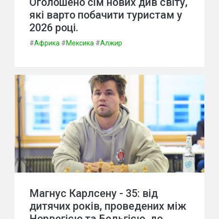
Оголошено сім нових див світу,
які варто побачити туристам у
2026 році.
#
Африка
#
Мексика
#
Алжир
Магнус Карлсену - 35: від
дитячих років, проведених між
Норвегією та Бельгією, до