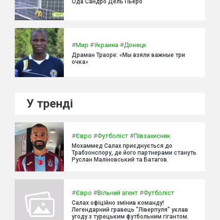
Ода Сандро Дель Пьеро
#
Мир
#
Украина
#
Донецк
Драман Траоре: «Мы взяли важные три
очка»
У тренді
#
Євро
#
Футболіст
#
Півзахисник
Мохаммед Салах приєднується до
Трабзонспору, де його партнерами стануть
Руслан Маліновський та Батагов.
#
Євро
#
Вільний агент
#
Футболіст
Салах офіційно змінив команду!
Легендарний гравець "Ліверпуля" уклав
угоду з турецьким футбольним гігантом.