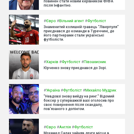
повинен стати новим керівником ФІФА
після Інфантіно.
#
Євро
#
Вільний агент
#
Футболіст
Знаменитий колишній гравець "Ліверпуля"
приєднався до команди в Туреччині, де
його партнерами стали українські
футболісти.
#
Харків
#
Футболіст
#
Півзахисник
Юрченко знову приєднався до Зорі.
#
Україна
#
Футболіст
#
Михайло Мудрик
"Невдовзі знову вийду на ринг." Відомий
боксер у суперважкій вазі оголосив про
своє повернення після скандалу,
пов'язаного з допінгом.
#
Євро
#
Англія
#
Футболіст
Мохамед Салах зайняв друге місце в