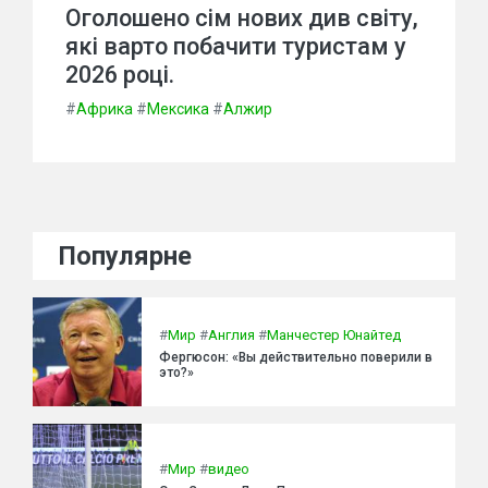
Оголошено сім нових див світу,
які варто побачити туристам у
2026 році.
#
Африка
#
Мексика
#
Алжир
Популярне
#
Мир
#
Англия
#
Манчестер Юнайтед
Фергюсон: «Вы действительно поверили в
это?»
#
Мир
#
видео