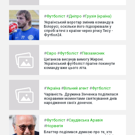
#
Футболіст
#
Дніпро
#
Грузія (країна)
Український воротар змінив команду в
Білорусі, оскільки його підозрювали у
спробі втечі з країни через річку Тису -
Футбол24.
#
Євро
#
Футболіст
#
Півзахисник
Циганков висунув вимогу Жироні.
Український футболіст прагне покинути
команду вже цього літа.
#
Україна
#
Вільний агент
#
Футболіст
Чарівність. Дружина Зінченка поділилася
яскравими моментами святкування днів
народження своїх донечок.
#
Футболіст
#
Саудівська Аравія
#
Норвегія
Блаттер поділився думкою про те, хто