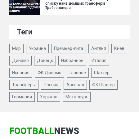
списку найвідоміших трансферів
Трабзонспора.
Теги
Мир
Украина
Премьер-лига
Англия
Киев
Динамо
Донецк
Избранное
Италия
Испания
ФК Динамо
Главное
Шахтер
Трансферы
Россия
Арсенал
ФК Шахтер
Германия
Харьков
Металлург
FOOTBALL
NEWS