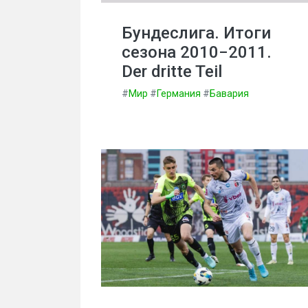
Бундеслига. Итоги
сезона 2010−2011.
Der dritte Teil
#
Мир
#
Германия
#
Бавария