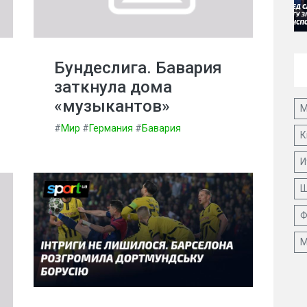
Бундеслига. Бавария
заткнула дома
«музыкантов»
М
#
Мир
#
Германия
#
Бавария
К
И
Ш
Ф
М