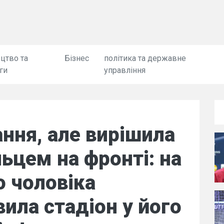
цтво та
Бізнес
політика та державне
ги
управління
ння, але вирішила
ьцем на фронті: на
о чоловіка
ила стадіон у його