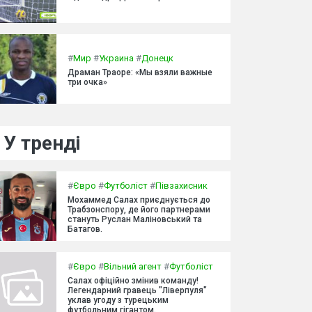
#
Мир
#
Украина
#
Донецк
Драман Траоре: «Мы взяли важные
три очка»
У тренді
#
Євро
#
Футболіст
#
Півзахисник
Мохаммед Салах приєднується до
Трабзонспору, де його партнерами
стануть Руслан Маліновський та
Батагов.
#
Євро
#
Вільний агент
#
Футболіст
Салах офіційно змінив команду!
Легендарний гравець "Ліверпуля"
уклав угоду з турецьким
футбольним гігантом.