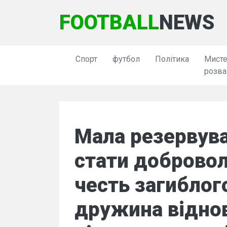
FOOTBALL
NEWS
Спорт
футбол
Політика
Мисте
розва
Мала резервува
стати добровол
честь загиблог
дружина віднов