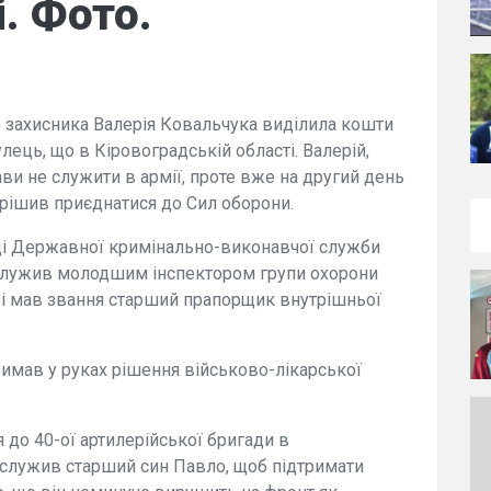
. Фото.
го захисника Валерія Ковальчука виділила кошти
улець, що в Кіровоградській області. Валерій,
ави не служити в армії, проте вже на другий день
рішив приєднатися до Сил оборони.
ці Державної кримінально-виконавчої служби
рослужив молодшим інспектором групи охорони
 і мав звання старший прапорщик внутрішньої
римав у руках рішення військово-лікарської
 до 40-ої артилерійської бригади в
 служив старший син Павло, щоб підтримати