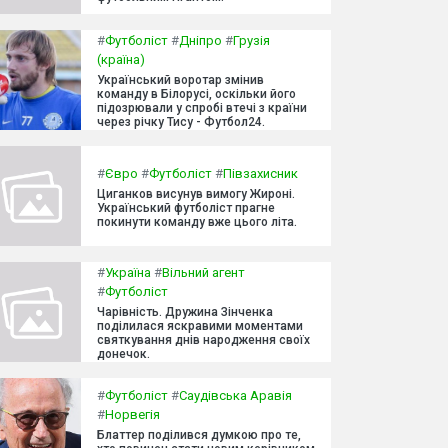
#
Футболіст
#
Дніпро
#
Грузія
(країна)
Український воротар змінив
команду в Білорусі, оскільки його
підозрювали у спробі втечі з країни
через річку Тису - Футбол24.
#
Євро
#
Футболіст
#
Півзахисник
Циганков висунув вимогу Жироні.
Український футболіст прагне
покинути команду вже цього літа.
#
Україна
#
Вільний агент
#
Футболіст
Чарівність. Дружина Зінченка
поділилася яскравими моментами
святкування днів народження своїх
донечок.
#
Футболіст
#
Саудівська Аравія
#
Норвегія
Блаттер поділився думкою про те,