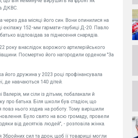
о, що він неминуче вирушить на фронт як
 в ДКВС.
 через два місяці його син. Вони опинилися на
ді екіпажу 152-мм гармати-гаубиці Д-20. Павло
 батько відповідав за піднесення снарядів.
22 року внаслідок ворожого артилерійського
ківщини. Посмертно його нагородили орденом "За
іка його дружина у 2023 році профінансувала
ї, де навчаються 140 дітей.
Валерія, ми сіли із дітьми, побалакали й
у про батька. Біля школи був стадіон, що
 повз нього ходив на роботу. Тому вирішили
оновлення. Було свято на всю громаду, провели
одяки від десятків людей", - розповіла жінка.
Збройних сил та дрон, щоб її товариші могли