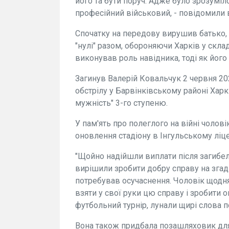
його та бути поруч. Адже було зрозуміл
професійний військовий, - повідомили
Спочатку на передову вирушив батько, а
"нулі" разом, обороняючи Харків у скла
виконував роль навідника, тоді як його
Загинув Валерій Ковальчук 2 червня 20
обстрілу у Барвінківському районі Хар
мужність" 3-го ступеню.
У пам'ять про полеглого на війні чолов
оновлення стадіону в Інгульському ліце
"Щойно надійшли виплати після загибелі 
вирішили зробити добру справу на згадк
потребував осучаснення. Чоловік щодня
взяти у свої руки цю справу і зробити 
футбольний турнір, лунали щирі слова п
Вона також придбала позашляховик для 