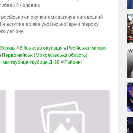
ибель її чоловіка.
із російськими окупантами загинув литовський
Він вступив до лав української армії півроку
го легіону.
Харків
#
Військова окупація
#
Російська імперія
#
Первомайськ (Миколаївська область)
2-мм гаубиця-гаубиця Д-20
#
Районні