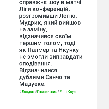
справжнє шоу в матчі
Ліги конференцій,
розгромивши Легію.
Мудрик, який вийшов
на заміну,
відзначився своїм
першим голом, тоді
як Палмер та Нкунку
не змогли виправдати
сподівання.
Відзначилися
дублями Санчо та
Мадуеке.
#
Лондон
#
Півзахисник
#
Ешлі Коул