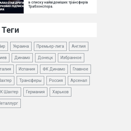
в списку найвідоміших трансферів
Трабзонспора.
Теги
ир
Украина
Премьер-лига
Англия
иев
Динамо
Донецк
Избранное
талия
Испания
ФК Динамо
Главное
ахтер
Трансферы
Россия
Арсенал
К Шахтер
Германия
Харьков
еталлург