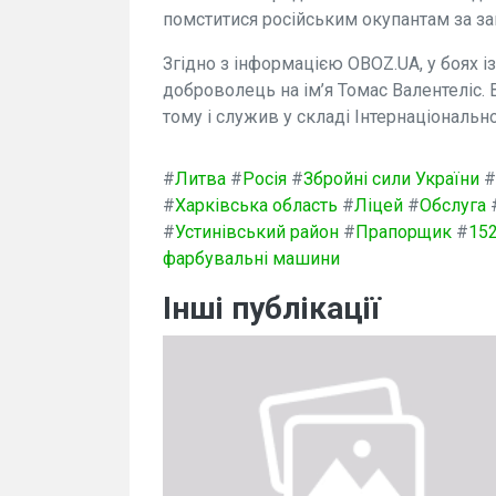
помститися російським окупантам за заг
Згідно з інформацією OBOZ.UA, у боях 
доброволець на ім’я Томас Валентеліс. 
тому і служив у складі Інтернаціонально
#
Литва
#
Росія
#
Збройні сили України
#
#
Харківська область
#
Ліцей
#
Обслуга
#
Устинівський район
#
Прапорщик
#
15
фарбувальні машини
Інші публікації