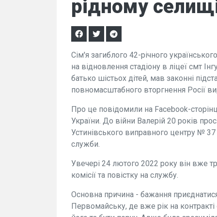
рідному селищі
Сім'я загиблого 42-річного українсько
на відновлення стадіону в ліцеї смт Інг
батько шістьох дітей, мав законні підст
повномасштабного вторгнення Росії ви
Про це повідомили на Facebook-сторін
України. До війни Валерій 20 років п
Устинівського виправного центру № 37
служби.
Увечері 24 лютого 2022 року він вже т
комісії та повістку на службу.
Основна причина - бажання приєднатися
Первомайську, де вже рік на контракті