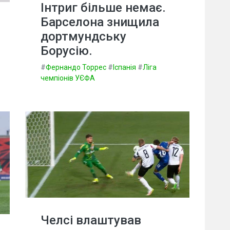
Інтриг більше немає.
Барселона знищила
дортмундську
Борусію.
#
Фернандо Торрес
#
Іспанія
#
Ліга
чемпіонів УЄФА
Челсі влаштував