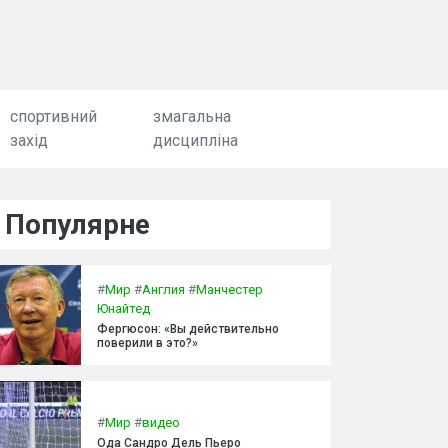
спортивний
змагальна
захід
дисципліна
Популярне
#
Мир
#
Англия
#
Манчестер
Юнайтед
Фергюсон: «Вы действительно
поверили в это?»
#
Мир
#
видео
Ода Сандро Дель Пьеро