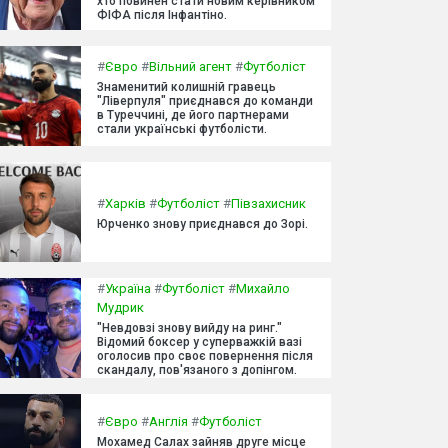
хто повинен стати новим керівником
ФІФА після Інфантіно.
#
Євро
#
Вільний агент
#
Футболіст
Знаменитий колишній гравець
"Ліверпуля" приєднався до команди
в Туреччині, де його партнерами
стали українські футболісти.
#
Харків
#
Футболіст
#
Півзахисник
Юрченко знову приєднався до Зорі.
#
Україна
#
Футболіст
#
Михайло
Мудрик
"Невдовзі знову вийду на ринг."
Відомий боксер у суперважкій вазі
оголосив про своє повернення після
скандалу, пов'язаного з допінгом.
#
Євро
#
Англія
#
Футболіст
Мохамед Салах зайняв друге місце