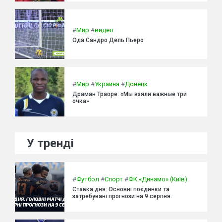
#
Мир
#
видео
Ода Сандро Дель Пьеро
#
Мир
#
Украина
#
Донецк
Драман Траоре: «Мы взяли важные три
очка»
У тренді
#
Футбол
#
Спорт
#
ФК «Динамо» (Київ)
Ставка дня: Основні поєдинки та
затребувані прогнози на 9 серпня.