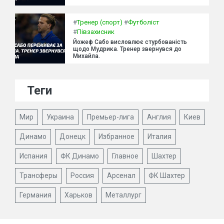
#
Тренер (спорт)
#
Футболіст
#
Півзахисник
Йожеф Сабо висловлює стурбованість
щодо Мудрика. Тренер звернувся до
Михайла.
Теги
Мир
Украина
Премьер-лига
Англия
Киев
Динамо
Донецк
Избранное
Италия
Испания
ФК Динамо
Главное
Шахтер
Трансферы
Россия
Арсенал
ФК Шахтер
Германия
Харьков
Металлург