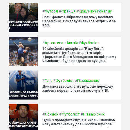
#
Футбол
#
Франція
#
Кріштіану Роналду
Сотні фанатів зібралися на чужу весільну
церемонію. Роналду виявився хитрішим за
всіх.
#
Аргентина
#
Англія
#
Футболіст
10 мільйонів доларів за "Руку Бога":
знамените футбольне взяття воріт,
оформлене Дієго Марадоною на світовому
чемпіонаті, буде продано на аукціоні.
#
Гана
#
Футболіст
#
Півзахисник
Динамо завершило угоду щодо переходу
хавбека перед початком сезону в УПЛ.
#
Лондон
#
Футболіст
#
Півзахисник
Один з провідних клубів в Україні знайшов
нову альтернативу для Вінісіуса Жуніора.