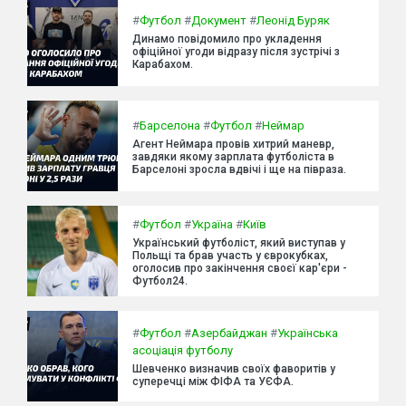
#
Футбол
#
Документ
#
Леонід Буряк
Динамо повідомило про укладення
офіційної угоди відразу після зустрічі з
Карабахом.
#
Барселона
#
Футбол
#
Неймар
Агент Неймара провів хитрий маневр,
завдяки якому зарплата футболіста в
Барселоні зросла вдвічі і ще на півраза.
#
Футбол
#
Україна
#
Київ
Український футболіст, який виступав у
Польщі та брав участь у єврокубках,
оголосив про закінчення своєї кар'єри -
Футбол24.
#
Футбол
#
Азербайджан
#
Українська
асоціація футболу
Шевченко визначив своїх фаворитів у
суперечці між ФІФА та УЄФА.