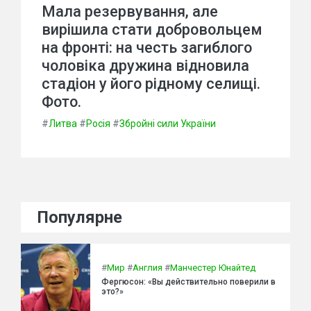
Мала резервування, але
вирішила стати добровольцем
на фронті: на честь загиблого
чоловіка дружина відновила
стадіон у його рідному селищі.
Фото.
#
Литва
#
Росія
#
Збройні сили України
Популярне
#
Мир
#
Англия
#
Манчестер Юнайтед
Фергюсон: «Вы действительно поверили в
это?»