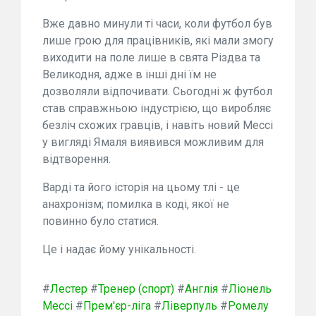
Вже давно минули ті часи, коли футбол був
лише грою для працівників, які мали змогу
виходити на поле лише в свята Різдва та
Великодня, адже в інші дні їм не
дозволяли відпочивати. Сьогодні ж футбол
став справжньою індустрією, що виробляє
безліч схожих гравців, і навіть новий Мессі
у вигляді Ямаля виявився можливим для
відтворення.
Варді та його історія на цьому тлі - це
анахронізм; помилка в коді, якої не
повинно було статися.
Це і надає йому унікальності.
#
Лестер
#
Тренер (спорт)
#
Англія
#
Ліонель
Мессі
#
Прем'єр-ліга
#
Ліверпуль
#
Ромелу