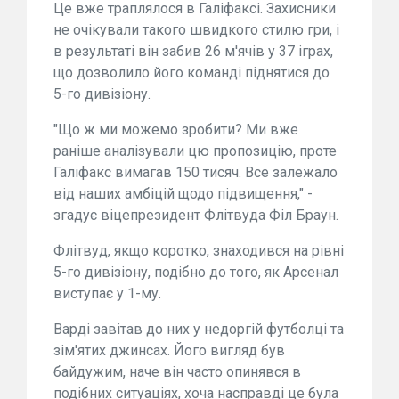
Це вже траплялося в Галіфаксі. Захисники
не очікували такого швидкого стилю гри, і
в результаті він забив 26 м'ячів у 37 іграх,
що дозволило його команді піднятися до
5-го дивізіону.
"Що ж ми можемо зробити? Ми вже
раніше аналізували цю пропозицію, проте
Галіфакс вимагав 150 тисяч. Все залежало
від наших амбіцій щодо підвищення," -
згадує віцепрезидент Флітвуда Філ Браун.
Флітвуд, якщо коротко, знаходився на рівні
5-го дивізіону, подібно до того, як Арсенал
виступає у 1-му.
Варді завітав до них у недоргій футболці та
зім'ятих джинсах. Його вигляд був
байдужим, наче він часто опинявся в
подібних ситуаціях, хоча насправді це була