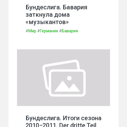
Бундеслига. Бавария
заткнула дома
«музыкантов»
#
Мир
#
Германия
#
Бавария
Бундеслига. Итоги сезона
2010−2011. Der dritte Teil