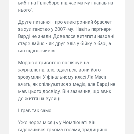
вибіг на Гіллсборо під час матчу і напав на
нього".
Друге питання - про електронний браслет
за хуліганство у 2007-му. Навіть партнери
Варді не знали. Довелося витягати назовні
старе лайно - як друг вліз у бійку в барі, а
він підключився.
Морріс з тривогою поглянув на
журналістів, але, здається, вони його
зрозуміли. У фінальному класі Ла Масії
вчать, як спілкуватися з медіа, але Варді не
мав цього досвіду. Він зазначив, що звик
до життя на вулиці.
І грав так само.
Уже через місяць у Чемпіонаті він
відзначився трьома голами, традиційно