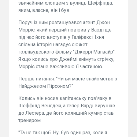
звичайним хлопцем з вулиць Шеффілда,
яким, власне, він і був.
Поруч із ним розташувався агент Джон
Морріс, який перший повірив у Варді ще
під час його виступів у Галіфаксі. Їхня
спільна історія нагадує сюжет
голлівудського фільму "Джеррі Магвайр".
Якщо колись про Джеймі знімуть стрічку,
Морріс стане важливою її частиною.
Перше питання: "Чи ви маєте знайомство з
Найджелом Пірсоном?"
Колись він носив капітанську пов'язку в
Шеффілд Венсдей, а тепер Варді вирушав
до Лестера, де його колишній кумир став
тренером.
"Та не так щоб. Ну, був один раз, коли я