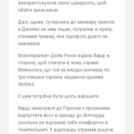
використовуючи свою швидкість, щоб
обійти захисників.
Далі, однак, суперники до маневру звикли,
а Джеймі не мав інших, потрапив в кризу,
отримав травму, яка підозріло довго не
заживала.
Фізіотерапевт Дейв Ренні відвів Варді в
сторону, щоб спитати в чому справа.
Виявилось, що той за вихідні випиває по
три пляшки горілки, заїдаючи одними
Skittles.
З цим потрібно було щось вирішити.
Варді звернувся до Пірсона з проханням
відпустити його в оренду до Флітвуда,
оскільки не відчував себе комфортно в
Чемпіоншипі. У відповідь отримав рішуче