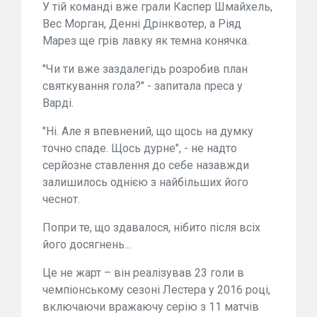
У тій команді вже грали Каспер Шмайхель,
Вес Морган, Денні Дрінквотер, а Ріяд
Марез ще грів лавку як темна конячка.
"Чи ти вже заздалегідь розробив план
святкування гола?" - запитала преса у
Варді.
"Ні. Але я впевнений, що щось на думку
точно спаде. Щось дурне", - не надто
серйозне ставлення до себе назавжди
залишилось однією з найбільших його
чеснот.
Попри те, що здавалося, нібито після всіх
його досягнень...
Це не жарт – він реалізував 23 голи в
чемпіонському сезоні Лестера у 2016 році,
включаючи вражаючу серію з 11 матчів