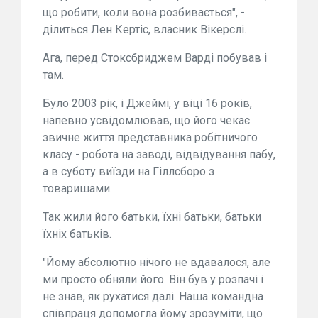
що робити, коли вона розбивається", -
ділиться Лен Кертіс, власник Вікерслі.
Ага, перед Стоксбриджем Варді побував і
там.
Було 2003 рік, і Джеймі, у віці 16 років,
напевно усвідомлював, що його чекає
звичне життя представника робітничого
класу - робота на заводі, відвідування пабу,
а в суботу виїзди на Гіллсборо з
товаришами.
Так жили його батьки, їхні батьки, батьки
їхніх батьків.
"Йому абсолютно нічого не вдавалося, але
ми просто обняли його. Він був у розпачі і
не знав, як рухатися далі. Наша командна
співпраця допомогла йому зрозуміти, що