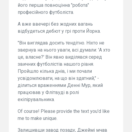
його перша повноцінна "робота"
професійного футболіста.
А вже ввечері без жодних вагань
відбудеться дебют у грі проти Йорка.
"Він виглядав досить тендітно. Ніхто не
звернув на нього уваги, всі думали: 'А хто
це, власне?' Він явно виділявся серед
звичних футболістів нашого рівня.
Пройшло кілька днів, і ми почали
усвідомлювати, на що він здатний," -
ділиться враженнями Денні Мур, який
працював у Флітвуді в ролі
екіпірувальника.
Of course! Please provide the text you'd like
me to make unique.
Залишивши завод позаду, Джеймі мчав