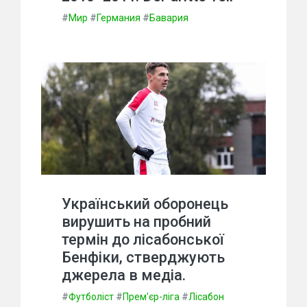
#
Мир
#
Германия
#
Бавария
Український оборонець
вирушить на пробний
термін до лісабонської
Бенфіки, стверджують
джерела в медіа.
#
Футболіст
#
Прем'єр-ліга
#
Лісабон