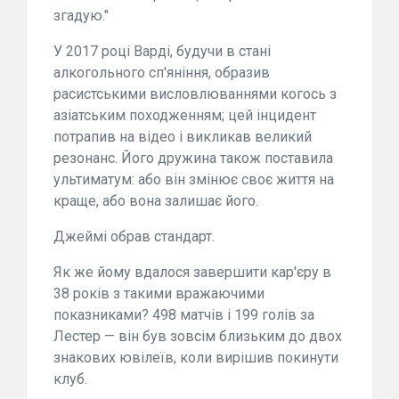
згадую."
У 2017 році Варді, будучи в стані
алкогольного сп'яніння, образив
расистськими висловлюваннями когось з
азіатським походженням; цей інцидент
потрапив на відео і викликав великий
резонанс. Його дружина також поставила
ультиматум: або він змінює своє життя на
краще, або вона залишає його.
Джеймі обрав стандарт.
Як же йому вдалося завершити кар'єру в
38 років з такими вражаючими
показниками? 498 матчів і 199 голів за
Лестер — він був зовсім близьким до двох
знакових ювілеїв, коли вирішив покинути
клуб.