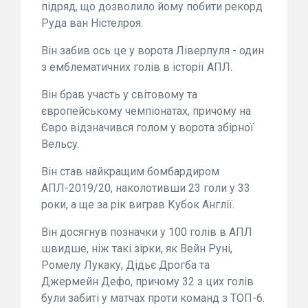
підряд, що дозволило йому побити рекорд
Руда ван Ністелроя.
Він забив ось це у ворота Ліверпуля - один
з емблематичних голів в історії АПЛ.
Він брав участь у світовому та
європейському чемпіонатах, причому на
Євро відзначився голом у ворота збірної
Вельсу.
Він став найкращим бомбардиром
АПЛ-2019/20, наколотивши 23 голи у 33
роки, а ще за рік виграв Кубок Англії.
Він досягнув позначки у 100 голів в АПЛ
швидше, ніж такі зірки, як Вейн Руні,
Ромелу Лукаку, Дідьє Дрогба та
Джермейн Дефо, причому 32 з цих голів
були забиті у матчах проти команд з ТОП-6.