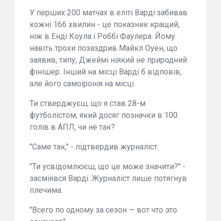
У перших 200 матчах в еліті Варді забивав
кожні 166 хвилин - це показник кращий,
ніж в Енді Коула і Роббі Фаулера. Йому
навіть трохи позаздрив Майкл Оуен, що
заявив, типу, Джеймі ніякий не природний
фінішер. Інший на місці Варді б відповів,
але його самоіронія на місці:
Ти стверджуєш, що я став 28-м
футболістом, який досяг позначки в 100
голів в АПЛ, чи не так?
"Саме так," - підтвердив журналіст.
"Ти усвідомлюєш, що це може значити?" -
засміявся Варді. Журналіст лише потягнув
плечима.
"Всего по одному за сезон — вот что это