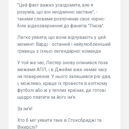
"Цей факт важко усвідомити, але я
розумів, що він неодмінно настане", -
такими словами розпочинає своє чорно-
біле відеозвернення до фанатів "Лисів".
Легко уявити, що вони відчувають у цей
момент. Варді - останній і найулюбленіший
гравець з їхньої легендарної команди.
У той же час, Лестер знову опинився поза
межами АПЛ, і в Джеймі вже немає часу
на повернення. У нього залишився рік-два,
і, можливо, краще їх провести в елітному
футболі або ж у теплих країнах, де готові
щедро платити за його ім'я.
За ім'я!
Хто б міг уявити таке в Стоксбриджі та
Вікерслі?