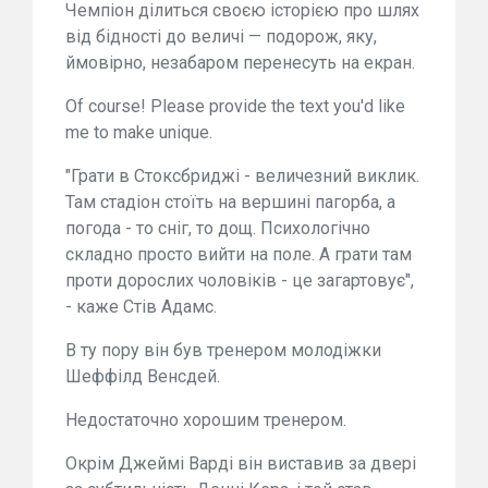
Чемпіон ділиться своєю історією про шлях
від бідності до величі — подорож, яку,
ймовірно, незабаром перенесуть на екран.
Of course! Please provide the text you'd like
me to make unique.
"Грати в Стоксбриджі - величезний виклик.
Там стадіон стоїть на вершині пагорба, а
погода - то сніг, то дощ. Психологічно
складно просто вийти на поле. А грати там
проти дорослих чоловіків - це загартовує",
- каже Стів Адамс.
В ту пору він був тренером молодіжки
Шеффілд Венсдей.
Недостаточно хорошим тренером.
Окрім Джеймі Варді він виставив за двері