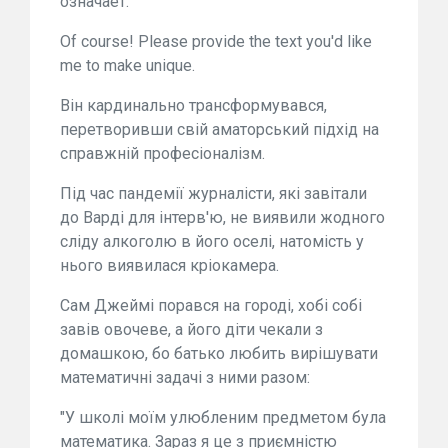
означает."
Of course! Please provide the text you'd like
me to make unique.
Він кардинально трансформувався,
перетворивши свій аматорський підхід на
справжній професіоналізм.
Під час пандемії журналісти, які завітали
до Варді для інтерв'ю, не виявили жодного
сліду алкоголю в його оселі, натомість у
нього виявилася кріокамера.
Сам Джеймі порався на городі, хобі собі
завів овочеве, а його діти чекали з
домашкою, бо батько любить вирішувати
математичні задачі з ними разом:
"У школі моїм улюбленим предметом була
математика. Зараз я це з приємністю