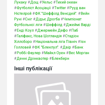
Лукаку
#
Дощ
#
Уельс
#
Тихий океан
#
Футболіст Асоціації
#
Twitter
#
Рууд ван
Ністелрой
#
ФК "Шеффілд Венсдей".
#
Вейн
Руні
#
Сніг
#
Дідьє Дрогба
#
Чемпіонат
Футбольної ліги
#
Шеффілд
#
Джеймі Варді
#
Енді Коул
#
Джермейн Дефо
#
Паб
#
Галіфакс, Нова Шотландія
#
Стадіон
Хіллсборо
#
Національна ліга Північ
#
Ієн
Голловей
#
ФК "Блекпул".
#
Двір
#
Банк
#
Роббі Фаулер
#
Майкл Оуен
#
Вес Морган
#
Денні Дрінквотер
#
Блекберн
Інші публікації