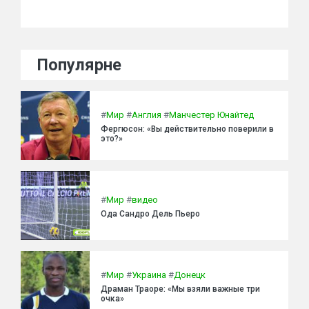
Популярне
#
Мир
#
Англия
#
Манчестер Юнайтед
Фергюсон: «Вы действительно поверили в
это?»
#
Мир
#
видео
Ода Сандро Дель Пьеро
#
Мир
#
Украина
#
Донецк
Драман Траоре: «Мы взяли важные три
очка»