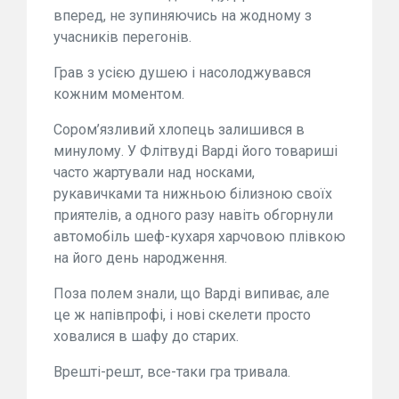
вперед, не зупиняючись на жодному з
учасників перегонів.
Грав з усією душею і насолоджувався
кожним моментом.
Сором’язливий хлопець залишився в
минулому. У Флітвуді Варді його товариші
часто жартували над носками,
рукавичками та нижньою білизною своїх
приятелів, а одного разу навіть обгорнули
автомобіль шеф-кухаря харчовою плівкою
на його день народження.
Поза полем знали, що Варді випиває, але
це ж напівпрофі, і нові скелети просто
ховалися в шафу до старих.
Врешті-решт, все-таки гра тривала.