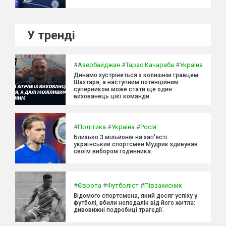
У тренді
#
Азербайджан
#
Тарас Качараба
#
Україна
Динамо зустрінеться з колишнім гравцем
Шахтаря, а наступним потенційним
суперником може стати ще один
вихованець цієї команди.
#
Політика
#
Україна
#
Росія
Близько 3 мільйонів на зап'ясті:
український спортсмен Мудрик здивував
своїм вибором годинника.
#
Європа
#
Футболіст
#
Півзахисник
Відомого спортсмена, який досяг успіху у
футболі, вбили неподалік від його житла:
дивовижні подробиці трагедії.