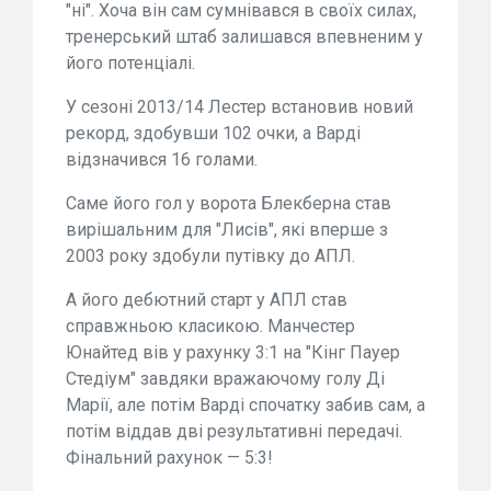
"ні". Хоча він сам сумнівався в своїх силах,
тренерський штаб залишався впевненим у
його потенціалі.
У сезоні 2013/14 Лестер встановив новий
рекорд, здобувши 102 очки, а Варді
відзначився 16 голами.
Саме його гол у ворота Блекберна став
вирішальним для "Лисів", які вперше з
2003 року здобули путівку до АПЛ.
А його дебютний старт у АПЛ став
справжньою класикою. Манчестер
Юнайтед вів у рахунку 3:1 на "Кінг Пауер
Стедіум" завдяки вражаючому голу Ді
Марії, але потім Варді спочатку забив сам, а
потім віддав дві результативні передачі.
Фінальний рахунок — 5:3!