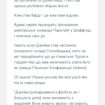
за субтильність Денні Кера, і той став
зіркою регбійної збірної Англії.
Ким став Варді - це вже вам відомо.
Адамс наразі проводить тренування
аматорської команди Паркгейт у Шеффілді
і пояснює свої дії:
Навіть коли Джеймі став частиною
основного складу Стоксбриджа, ніхто не
міг передбачити, що це станеться. Проте я
гордий тим, що мав можливість знати його
як гравця Північної Конференції Unibond.
Of course! Please provide the text you'd like
me to make unique.
"Джеймі розчарувався у футболі, як і
більшість дітей, яких виганяють з
академій. Вони живуть мрією і не знають,