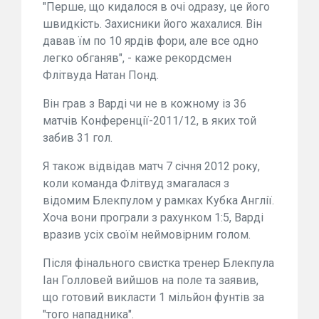
"Перше, що кидалося в очі одразу, це його
швидкість. Захисники його жахалися. Він
давав їм по 10 ярдів фори, але все одно
легко обганяв", - каже рекордсмен
Флітвуда Натан Понд.
Він грав з Варді чи не в кожному із 36
матчів Конференції-2011/12, в яких той
забив 31 гол.
Я також відвідав матч 7 січня 2012 року,
коли команда Флітвуд змагалася з
відомим Блекпулом у рамках Кубка Англії.
Хоча вони програли з рахунком 1:5, Варді
вразив усіх своїм неймовірним голом.
Після фінального свистка тренер Блекпула
Іан Голловей вийшов на поле та заявив,
що готовий викласти 1 мільйон фунтів за
"того нападника".