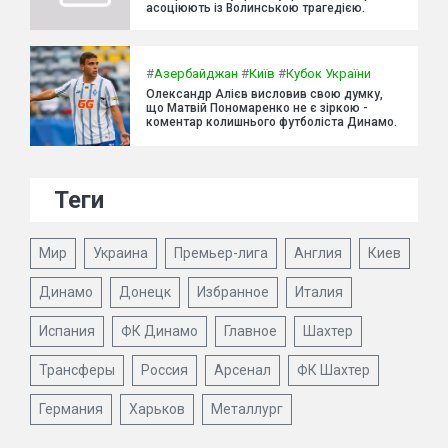
асоціюють із Волинською трагедією.
#
Азербайджан
#
Київ
#
Кубок України
Олександр Алієв висловив свою думку,
що Матвій Пономаренко не є зіркою -
коментар колишнього футболіста Динамо.
Теги
Мир
Украина
Премьер-лига
Англия
Киев
Динамо
Донецк
Избранное
Италия
Испания
ФК Динамо
Главное
Шахтер
Трансферы
Россия
Арсенал
ФК Шахтер
Германия
Харьков
Металлург