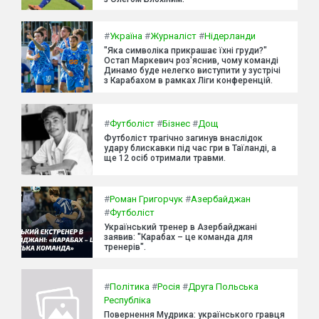
#
Україна
#
Журналіст
#
Нідерланди
"Яка символіка прикрашає їхні груди?"
Остап Маркевич роз'яснив, чому команді
Динамо буде нелегко виступити у зустрічі
з Карабахом в рамках Ліги конференцій.
#
Футболіст
#
Бізнес
#
Дощ
Футболіст трагічно загинув внаслідок
удару блискавки під час гри в Таїланді, а
ще 12 осіб отримали травми.
#
Роман Григорчук
#
Азербайджан
#
Футболіст
Український тренер в Азербайджані
заявив: "Карабах – це команда для
тренерів".
#
Політика
#
Росія
#
Друга Польська
Республіка
Повернення Мудрика: українського гравця