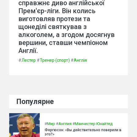
справжнє диво англійської
Прем'єр-ліги. Він колись
виготовляв протези та
щонеділі святкував з
алкоголем, а згодом досягнув
вершини, ставши чемпіоном
Англії.
#
Лестер
#
Тренер (спорт)
#
Англія
Популярне
#
Мир
#
Англия
#
Манчестер Юнайтед
Фергюсон: «Вы действительно поверили в
это?»