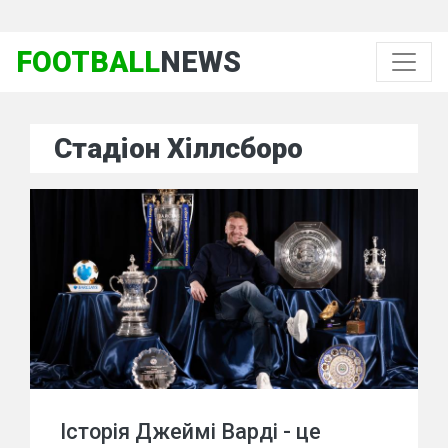
FOOTBALL
NEWS
Стадіон Хіллсборо
Історія Джеймі Варді - це