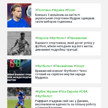
#
Політика
#
Україна
#
Росія
Близько 3 мільйонів на зап'ясті:
український спортсмен Мудрик здивував
своїм вибором годинника.
#
Європа
#
Футболіст
#
Півзахисник
Відомого спортсмена, який досяг успіху у
футболі, вбили неподалік від його житла:
дивовижні подробиці трагедії.
#
Футболіст
#
Півзахисник
#
Спорт
Вражаючий вчинок! Футболіст Челсі
готовий на серйозні жертви заради
Мудрика.
#
Кубок України
#
Ліга Європи УЄФА
#
Футболіст
Раффаел згадував свій час у Динамо,
висловлюючи вдячність за спільну роботу
з Олегом Блохіним.