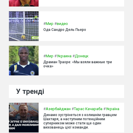
#
Мир
#
видео
Ода Сандро Дель Пьеро
#
Мир
#
Украина
#
Донецк
Драман Траоре: «Мы взяли важные три
очка»
У тренді
#
Азербайджан
#
Тарас Качараба
#
Україна
Динамо зустрінеться з колишнім гравцем
Шахтаря, а наступним потенційним
суперником може стати ще один
вихованець цієї команди.