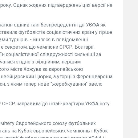
 року. Однак жодних підтверджень цієї версії не
аткін оцінив такі безпрецедентні дії УЄФА як
тавила футболістів соціалістичних країн у гірше
ми турнірів, - йшлося в повідомленні
 є секретом, що чемпіони СРСР, Болгарії,
н соціалістичної співдружності сильніші за
ічатися згідно з офіційним, першим
кого міста Хожува за європейською
ж швейцарський Цюрих, а угорці з Ференцвароша
н, з яким тепер нове "жеребкування" звело
у СРСР направила до штаб-квартири УЄФА ноту
комітету Європейського союзу футбольних
гань на Кубок європейських чемпіонів і Кубок