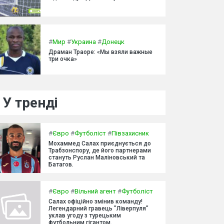
#
Мир
#
Украина
#
Донецк
Драман Траоре: «Мы взяли важные
три очка»
У тренді
#
Євро
#
Футболіст
#
Півзахисник
Мохаммед Салах приєднується до
Трабзонспору, де його партнерами
стануть Руслан Маліновський та
Батагов.
#
Євро
#
Вільний агент
#
Футболіст
Салах офіційно змінив команду!
Легендарний гравець "Ліверпуля"
уклав угоду з турецьким
футбольним гігантом.