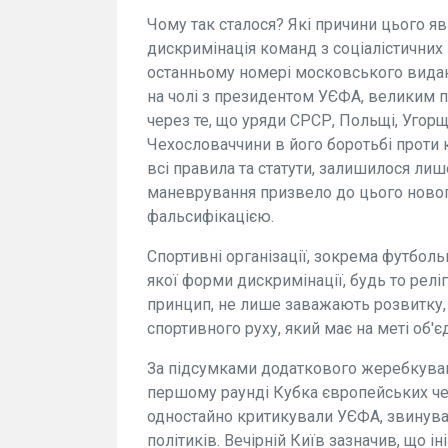
Чому так сталося? Які причини цього я
дискримінація команд з соціалістичних 
останньому номері московського виданн
на чолі з президентом УЄФА, великим
через те, що уряди СРСР, Польщі, Угор
Чехословаччини в його боротьбі проти 
всі правила та статути, залишилося ли
маневрування призвело до цього новог
фальсифікацією.
Спортивні організації, зокрема футбол
якої форми дискримінації, будь то релігі
принцип, не лише заважають розвитку,
спортивного руху, який має на меті об'
За підсумками додаткового жеребкуван
першому раунді Кубка європейських че
одностайно критикували УЄФА, звинува
політиків. Вечірній Київ зазначив, що ін