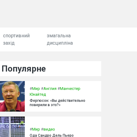
спортивний
змагальна
захід
дисципліна
Популярне
#
Мир
#
Англия
#
Манчестер
Юнайтед
Фергюсон: «Вы действительно
поверили в это?»
#
Мир
#
видео
Ода Сандро Дель Пьеро