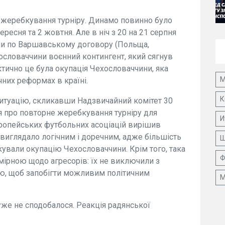
я жеребкування турніру. Динамо повинно було
есня та 2 жовтня. Але в ніч з 20 на 21 серпня
ами по Варшавському договору (Польща,
ословаччини воєнний контингент, який сягнув
актично це була окупація Чехословаччини, яка
М
них реформах в країні.
К
итуацію, скликавши Надзвичайний комітет 30
я про повторне жеребкування турніру для
И
вропейських футбольних асоціацій вирішив
я виглядало логічним і доречним, адже більшість
Ш
кували окупацію Чехословаччини. Крім того, така
Ф
омірною щодо агресорів: їх не виключили з
ою, щоб запобігти можливим політичним
М
же не сподобалося. Реакція радянської