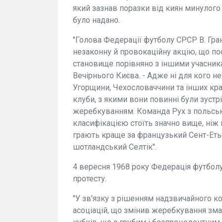
який зазнав поразки від киян минулого
було надано.
"Голова Федерації футболу СРСР В. Гран
незаконну й провокаційну акцію, що пос
становище порівняно з іншими учасника
Вечірнього Києва. - Адже ні для кого не
Угорщини, Чехословаччини та інших краї
клуби, з якими вони повинні були зустр
жеребкуванням. Команда Рух з польсь
класифікацією стоїть значно вище, ні
грають краще за французький Сент-Етьє
шотландський Селтік".
4 вересня 1968 року Федерація футбол
протесту.
"У зв'язку з рішенням надзвичайного 
асоціацій, що змінив жеребкування зма