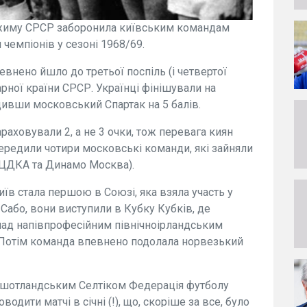
ежиму СРСР заборонила київським командам
 чемпіонів у сезоні 1968/69.
внено йшло до третьої поспіль (і четвертої
арної країни СРСР. Українці фінішували на
дивши московський Спартак на 5 балів.
раховували 2, а не 3 очки, тож перевага киян
передили чотири московські команди, які зайняли
о, ЦДКА та Динамо Москва).
їв стала першою в Союзі, яка взяла участь у
або, вони виступили в Кубку Кубків, де
ад напівпрофесійним північноірландським
. Потім команда впевнено подолала норвезький
 з шотландським Селтіком Федерація футболу
дити матчі в січні (!), що, скоріше за все, було