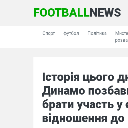
FOOTBALL
NEWS
Спорт
футбол
Політика
Мисте
розва
Історія цього д
Динамо позбав
брати участь у 
відношення до 