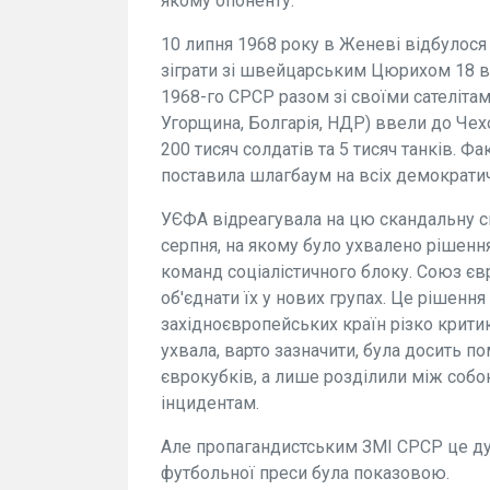
якому опоненту.
10 липня 1968 року в Женеві відбулос
зіграти зі швейцарським Цюрихом 18 вер
1968-го СРСР разом зі своїми сателіт
Угорщина, Болгарія, НДР) ввели до Чех
200 тисяч солдатів та 5 тисяч танків. Ф
поставила шлагбаум на всіх демократич
УЄФА відреагувала на цю скандальну с
серпня, на якому було ухвалено рішенн
команд соціалістичного блоку. Союз є
об'єднати їх у нових групах. Це рішенн
західноєвропейських країн різко крити
ухвала, варто зазначити, була досить п
єврокубків, а лише розділили між соб
інцидентам.
Але пропагандистським ЗМІ СРСР це ду
футбольної преси була показовою.