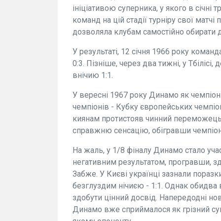
ініціативою суперника, у якого в січні 
команд на цій стадії турніру свої матчі
дозволяла клубам самостійно обирати д
У результаті, 12 січня 1966 року коман
0:3. Пізніше, через два тижні, у Тбілісі
внічию 1:1.
У вересні 1967 року Динамо як чемпіо
чемпіонів - Кубку європейських чемпіон
киянам протистояв чинний переможець т
справжню сенсацію, обігравши чемпіона 
На жаль, у 1/8 фіналу Динамо стало уча
негативним результатом, програвши, зд
Забже. У Києві українці зазнали поразк
безглуздим нічиєю - 1:1. Однак обидва
здобути цінний досвід. Напередодні но
Динамо вже сприймалося як грізний суп