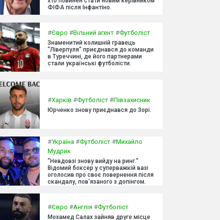
хто повинен стати новим керівником
ФІФА після Інфантіно.
#
Євро
#
Вільний агент
#
Футболіст
Знаменитий колишній гравець
"Ліверпуля" приєднався до команди
в Туреччині, де його партнерами
стали українські футболісти.
#
Харків
#
Футболіст
#
Півзахисник
Юрченко знову приєднався до Зорі.
#
Україна
#
Футболіст
#
Михайло
Мудрик
"Невдовзі знову вийду на ринг."
Відомий боксер у суперважкій вазі
оголосив про своє повернення після
скандалу, пов'язаного з допінгом.
#
Євро
#
Англія
#
Футболіст
Мохамед Салах зайняв друге місце