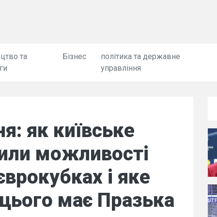
цтво та
Бізнес
політика та державне
ги
управління
ня: як київське
или можливості
єврокубках і яке
цього має Празька