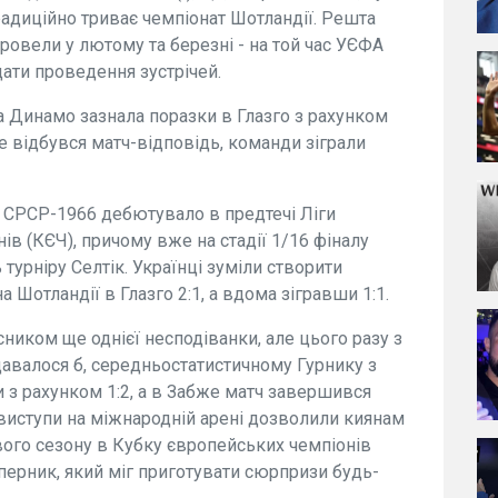
традиційно триває чемпіонат Шотландії. Решта
 провели у лютому та березні - на той час УЄФА
ати проведення зустрічей.
да Динамо зазнала поразки в Глазго з рахунком
, де відбувся матч-відповідь, команди зіграли
н СРСР-1966 дебютувало в предтечі Ліги
ів (КЄЧ), причому вже на стадії 1/16 фіналу
урніру Селтік. Українці зуміли створити
Шотландії в Глазго 2:1, а вдома зігравши 1:1.
сником ще однієї несподіванки, але цього разу з
авалося б, середньостатистичному Гурнику з
и з рахунком 1:2, а в Забже матч завершився
 виступи на міжнародній арені дозволили киянам
вого сезону в Кубку європейських чемпіонів
ерник, який міг приготувати сюрпризи будь-