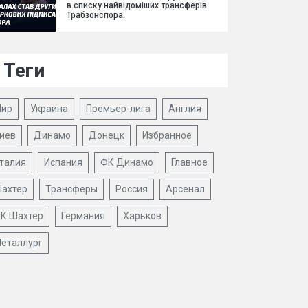
в списку найвідоміших трансферів
Трабзонспора.
Теги
ир
Украина
Премьер-лига
Англия
иев
Динамо
Донецк
Избранное
талия
Испания
ФК Динамо
Главное
ахтер
Трансферы
Россия
Арсенал
К Шахтер
Германия
Харьков
еталлург