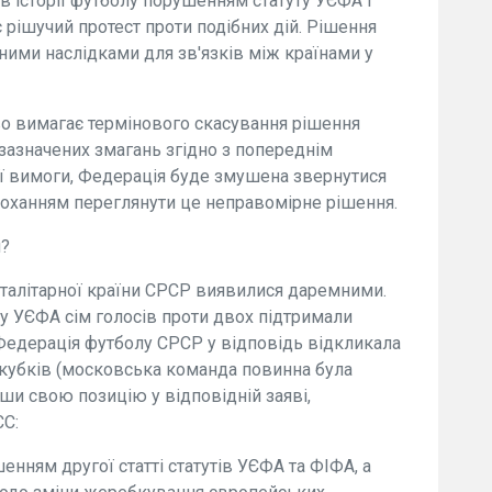
в історії футболу порушенням статуту УЄФА і
рішучий протест проти подібних дій. Рішення
ими наслідками для зв'язків між країнами у
о вимагає термінового скасування рішення
зазначених змагань згідно з попереднім
єї вимоги, Федерація буде змушена звернутися
роханням переглянути це неправомірне рішення.
и?
оталітарної країни СРСР виявилися даремними.
у УЄФА сім голосів проти двох підтримали
Федерація футболу СРСР у відповідь відкликала
кубків (московська команда повинна була
ши свою позицію у відповідній заяві,
СС:
нням другої статті статутів УЄФА та ФІФА, а