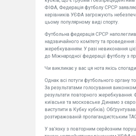
кубків, що є грубим і безпрецедентним 
ФІФА, Федерація футболу СРСР заявляє 
керівників УЄФА загрожують небезпечн
цьому популярному виді спорту.
Футбольна федерація СРСР наполеглив
надзвичайного комітету та проведення 
жеребкуванням. У разі невиконання ці
до Міжнародної федерації футболу з п
Чи викликає у вас ця нота якісь спогад
Однак всі потуги футбольного органу т
За результатами голосування виконком
результати повторного жеребкування. 
київське та московське Динамо з євро
виступити в Кубку кубків). Обґрунтував
розтиражованій пропагандистським ТА
У зв'язку з повторним серйозним поруше