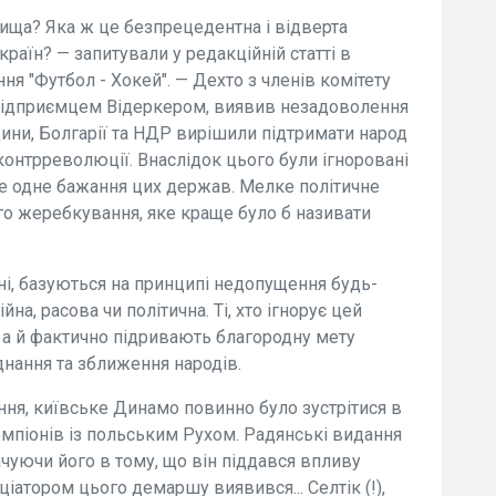
вища? Яка ж це безпрецедентна і відверта
країн? — запитували у редакційній статті в
я "Футбол - Хокей". — Дехто з членів комітету
 підприємцем Відеркером, виявив незадоволення
щини, Болгарії та НДР вирішили підтримати народ
контрреволюції. Внаслідок цього були ігноровані
ше одне бажання цих держав. Мелке політичне
о жеребкування, яке краще було б називати
ьні, базуються на принципі недопущення будь-
йна, расова чи політична. Ті, хто ігнорує цей
 а й фактично підривають благородну мету
єднання та зближення народів.
ня, київське Динамо повинно було зустрітися в
мпіонів із польським Рухом. Радянські видання
чуючи його в тому, що він піддався впливу
іціатором цього демаршу виявився... Селтік (!),