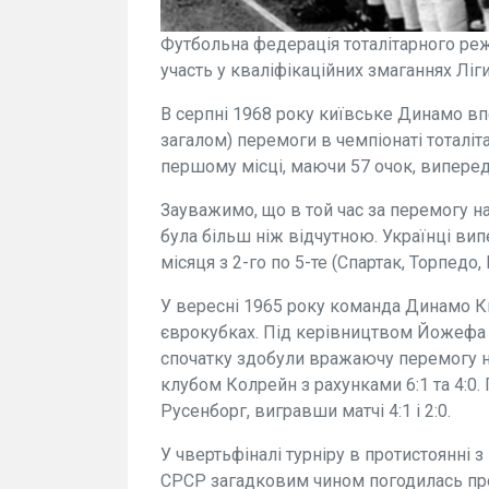
Футбольна федерація тоталітарного р
участь у кваліфікаційних змаганнях Ліги
В серпні 1968 року київське Динамо впе
загалом) перемоги в чемпіонаті тоталіт
першому місці, маючи 57 очок, випере
Зауважимо, що в той час за перемогу на
була більш ніж відчутною. Українці ви
місяця з 2-го по 5-те (Спартак, Торпед
У вересні 1965 року команда Динамо Ки
єврокубках. Під керівництвом Йожефа С
спочатку здобули вражаючу перемогу н
клубом Колрейн з рахунками 6:1 та 4:0
Русенборг, вигравши матчі 4:1 і 2:0.
У чвертьфіналі турніру в протистоянні
СРСР загадковим чином погодилась прово