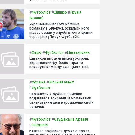
#
Футболіст
#
Дніпро
#
Грузія
(країна)
Український воротар змінив
команду в Білорусі, оскільки його
підозрювали у спробі втечі з країни
через річку Тису - Футбол24.
#
Євро
#
Футболіст
#
Півзахисник
Циганков висунув вимогу Жироні.
Український футболіст прагне
покинути команду вже цього літа.
#
Україна
#
Вільний агент
#
Футболіст
Чарівність. Дружина Зінченка
поділилася яскравими моментами
святкування днів народження своїх
донечок.
#
Футболіст
#
Саудівська Аравія
#
Норвегія
Блаттер поділився думкою про те,