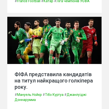
#
France Football
#
Катар
#
Ліга чемпіонів УЄФА
ФІФА представила кандидатів
на титул найкращого голкіпера
року.
#
Мануель Нойєр
#
Тібо Куртуа
#
Джанлуїджі
Доннарумма