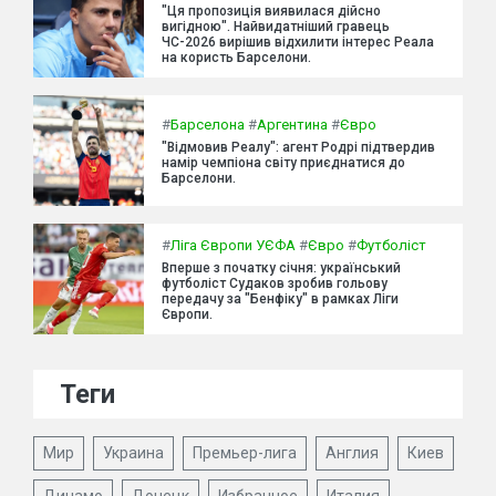
"Ця пропозиція виявилася дійсно
вигідною". Найвидатніший гравець
ЧС-2026 вирішив відхилити інтерес Реала
на користь Барселони.
#
Барселона
#
Аргентина
#
Євро
"Відмовив Реалу": агент Родрі підтвердив
намір чемпіона світу приєднатися до
Барселони.
#
Ліга Європи УЄФА
#
Євро
#
Футболіст
Вперше з початку січня: український
футболіст Судаков зробив гольову
передачу за "Бенфіку" в рамках Ліги
Європи.
Теги
Мир
Украина
Премьер-лига
Англия
Киев
Динамо
Донецк
Избранное
Италия