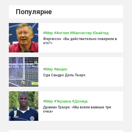
Популярне
#
Мир
#
Англия
#
Манчестер Юнайтед
Фергюсон: «Вы действительно поверили в
это?»
#
Мир
#
видео
Ода Сандро Дель Пьеро
#
Мир
#
Украина
#
Донецк
Драман Траоре: «Мы взяли важные три
очка»