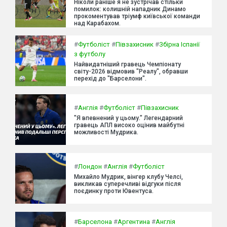
Ніколи раніше я не зустрічав стільки
помилок: колишній нападник Динамо
прокоментував тріумф київської команди
над Карабахом.
#
Футболіст
#
Півзахисник
#
Збірна Іспанії
з футболу
Найвидатніший гравець Чемпіонату
світу-2026 відмовив "Реалу", обравши
перехід до "Барселони".
#
Англія
#
Футболіст
#
Півзахисник
"Я впевнений у цьому." Легендарний
гравець АПЛ високо оцінив майбутні
можливості Мудрика.
#
Лондон
#
Англія
#
Футболіст
Михайло Мудрик, вінгер клубу Челсі,
викликав суперечливі відгуки після
поєдинку проти Ювентуса.
#
Барселона
#
Аргентина
#
Англія