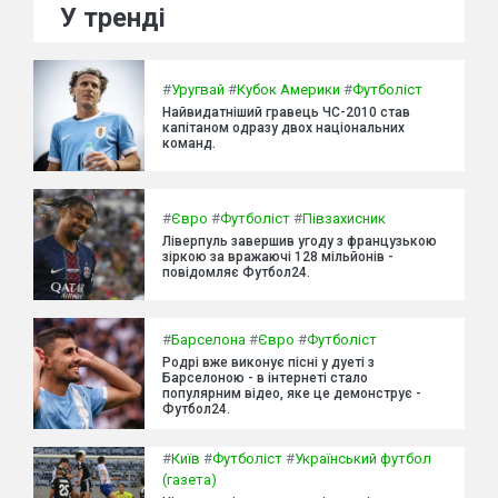
У тренді
#
Уругвай
#
Кубок Америки
#
Футболіст
Найвидатніший гравець ЧС-2010 став
капітаном одразу двох національних
команд.
#
Євро
#
Футболіст
#
Півзахисник
Ліверпуль завершив угоду з французькою
зіркою за вражаючі 128 мільйонів -
повідомляє Футбол24.
#
Барселона
#
Євро
#
Футболіст
Родрі вже виконує пісні у дуеті з
Барселоною - в інтернеті стало
популярним відео, яке це демонструє -
Футбол24.
#
Київ
#
Футболіст
#
Український футбол
(газета)