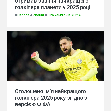
отримав звання найкращого
голкіпера планети у 2025 році.
#
Європа
#
Іспанія
#
Ліга чемпіонів УЄФА
Оголошено ім'я найкращого
голкіпера 2025 року згідно з
версією ФІФА.