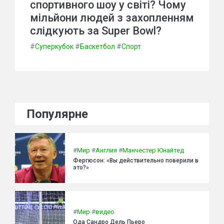
спортивного шоу у світі? Чому
мільйони людей з захопленням
слідкують за Super Bowl?
#
Суперкубок
#
Баскетбол
#
Спорт
Популярне
#
Мир
#
Англия
#
Манчестер Юнайтед
Фергюсон: «Вы действительно поверили в
это?»
#
Мир
#
видео
Ода Сандро Дель Пьеро