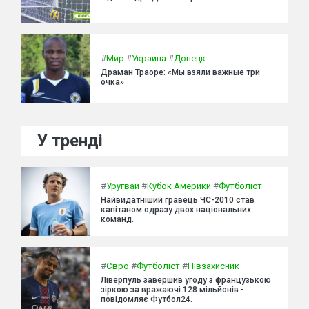
#
Мир
#
Украина
#
Донецк
Драман Траоре: «Мы взяли важные три
очка»
У тренді
#
Уругвай
#
Кубок Америки
#
Футболіст
Найвидатніший гравець ЧС-2010 став
капітаном одразу двох національних
команд.
#
Євро
#
Футболіст
#
Півзахисник
Ліверпуль завершив угоду з французькою
зіркою за вражаючі 128 мільйонів -
повідомляє Футбол24.