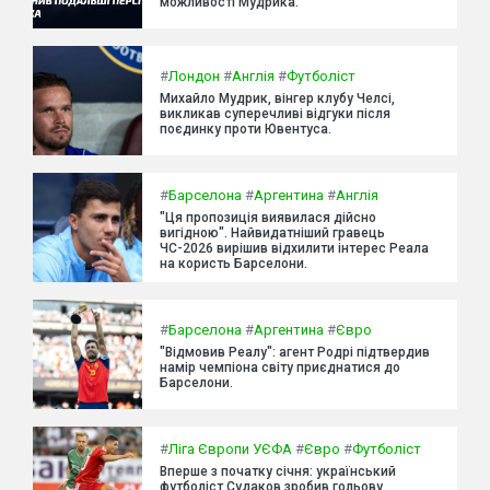
можливості Мудрика.
#
Лондон
#
Англія
#
Футболіст
Михайло Мудрик, вінгер клубу Челсі,
викликав суперечливі відгуки після
поєдинку проти Ювентуса.
#
Барселона
#
Аргентина
#
Англія
"Ця пропозиція виявилася дійсно
вигідною". Найвидатніший гравець
ЧС-2026 вирішив відхилити інтерес Реала
на користь Барселони.
#
Барселона
#
Аргентина
#
Євро
"Відмовив Реалу": агент Родрі підтвердив
намір чемпіона світу приєднатися до
Барселони.
#
Ліга Європи УЄФА
#
Євро
#
Футболіст
Вперше з початку січня: український
футболіст Судаков зробив гольову