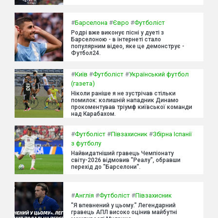
#
Барселона
#
Євро
#
Футболіст
Родрі вже виконує пісні у дуеті з
Барселоною - в інтернеті стало
популярним відео, яке це демонструє -
Футбол24.
#
Київ
#
Футболіст
#
Український футбол
(газета)
Ніколи раніше я не зустрічав стільки
помилок: колишній нападник Динамо
прокоментував тріумф київської команди
над Карабахом.
#
Футболіст
#
Півзахисник
#
Збірна Іспанії
з футболу
Найвидатніший гравець Чемпіонату
світу-2026 відмовив "Реалу", обравши
перехід до "Барселони".
#
Англія
#
Футболіст
#
Півзахисник
"Я впевнений у цьому." Легендарний
гравець АПЛ високо оцінив майбутні