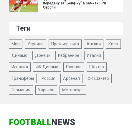
передачу за "Бенфіку" в рамках Ліги
Європи.
Теги
Мир
Украина
Премьер-лига
Англия
Киев
Динамо
Донецк
Избранное
Италия
Испания
ФК Динамо
Главное
Шахтер
Трансферы
Россия
Арсенал
ФК Шахтер
Германия
Харьков
Металлург
FOOTBALL
NEWS