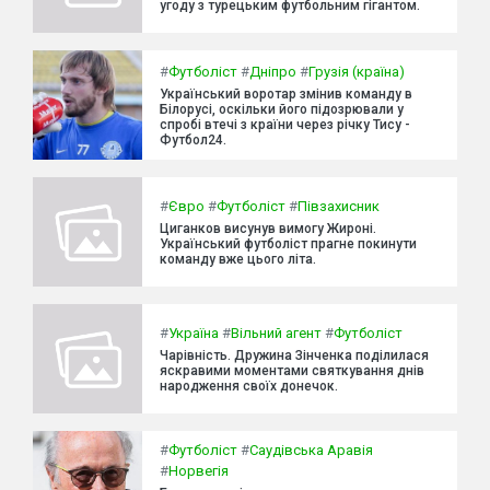
угоду з турецьким футбольним гігантом.
#
Футболіст
#
Дніпро
#
Грузія (країна)
Український воротар змінив команду в
Білорусі, оскільки його підозрювали у
спробі втечі з країни через річку Тису -
Футбол24.
#
Євро
#
Футболіст
#
Півзахисник
Циганков висунув вимогу Жироні.
Український футболіст прагне покинути
команду вже цього літа.
#
Україна
#
Вільний агент
#
Футболіст
Чарівність. Дружина Зінченка поділилася
яскравими моментами святкування днів
народження своїх донечок.
#
Футболіст
#
Саудівська Аравія
#
Норвегія