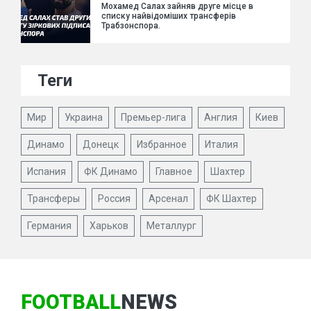
Мохамед Салах зайняв друге місце в
списку найвідоміших трансферів
Трабзонспора.
Теги
Мир
Украина
Премьер-лига
Англия
Киев
Динамо
Донецк
Избранное
Италия
Испания
ФК Динамо
Главное
Шахтер
Трансферы
Россия
Арсенал
ФК Шахтер
Германия
Харьков
Металлург
FOOTBALL
NEWS