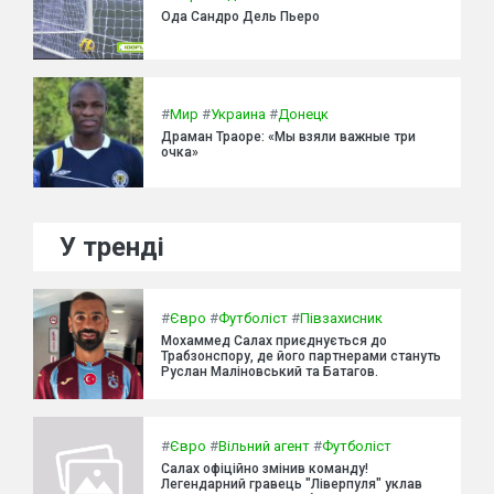
Ода Сандро Дель Пьеро
#
Мир
#
Украина
#
Донецк
Драман Траоре: «Мы взяли важные три
очка»
У тренді
#
Євро
#
Футболіст
#
Півзахисник
Мохаммед Салах приєднується до
Трабзонспору, де його партнерами стануть
Руслан Маліновський та Батагов.
#
Євро
#
Вільний агент
#
Футболіст
Салах офіційно змінив команду!
Легендарний гравець "Ліверпуля" уклав