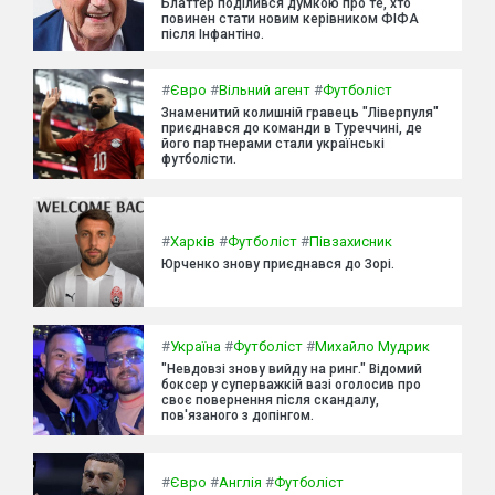
Блаттер поділився думкою про те, хто
повинен стати новим керівником ФІФА
після Інфантіно.
#
Євро
#
Вільний агент
#
Футболіст
Знаменитий колишній гравець "Ліверпуля"
приєднався до команди в Туреччині, де
його партнерами стали українські
футболісти.
#
Харків
#
Футболіст
#
Півзахисник
Юрченко знову приєднався до Зорі.
#
Україна
#
Футболіст
#
Михайло Мудрик
"Невдовзі знову вийду на ринг." Відомий
боксер у суперважкій вазі оголосив про
своє повернення після скандалу,
пов'язаного з допінгом.
#
Євро
#
Англія
#
Футболіст