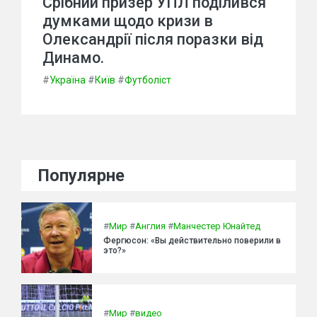
Срібний призер УПЛ поділився
думками щодо кризи в
Олександрії після поразки від
Динамо.
#
Україна
#
Київ
#
Футболіст
Популярне
#
Мир
#
Англия
#
Манчестер Юнайтед
Фергюсон: «Вы действительно поверили в
это?»
#
Мир
#
видео