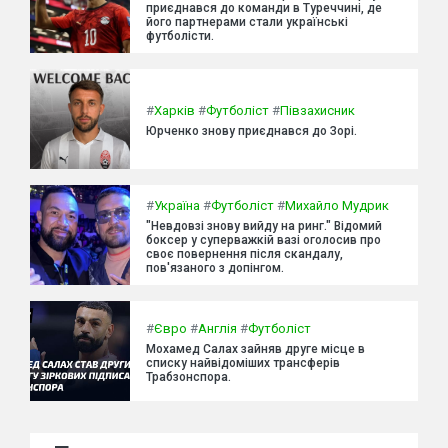
приєднався до команди в Туреччині, де
його партнерами стали українські
футболісти.
#
Харків
#
Футболіст
#
Півзахисник
Юрченко знову приєднався до Зорі.
#
Україна
#
Футболіст
#
Михайло Мудрик
"Невдовзі знову вийду на ринг." Відомий
боксер у суперважкій вазі оголосив про
своє повернення після скандалу,
пов'язаного з допінгом.
#
Євро
#
Англія
#
Футболіст
Мохамед Салах зайняв друге місце в
списку найвідоміших трансферів
Трабзонспора.