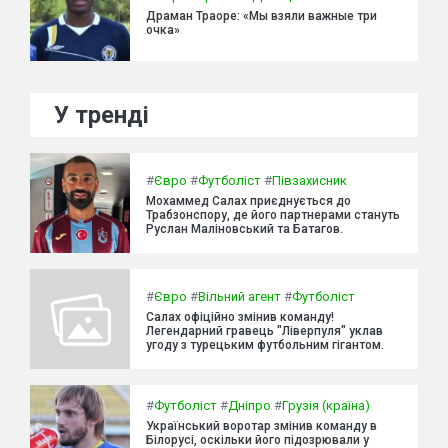
Драман Траоре: «Мы взяли важные три
очка»
У тренді
#
Євро
#
Футболіст
#
Півзахисник
Мохаммед Салах приєднується до
Трабзонспору, де його партнерами стануть
Руслан Маліновський та Батагов.
#
Євро
#
Вільний агент
#
Футболіст
Салах офіційно змінив команду!
Легендарний гравець "Ліверпуля" уклав
угоду з турецьким футбольним гігантом.
#
Футболіст
#
Дніпро
#
Грузія (країна)
Український воротар змінив команду в
Білорусі, оскільки його підозрювали у