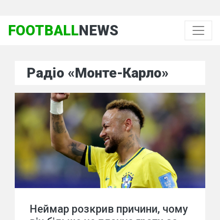
FOOTBALL
NEWS
Радіо «Монте-Карло»
Неймар розкрив причини, чому