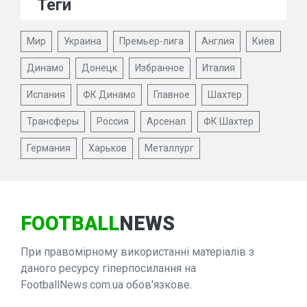
Теги
Мир
Украина
Премьер-лига
Англия
Киев
Динамо
Донецк
Избранное
Италия
Испания
ФК Динамо
Главное
Шахтер
Трансферы
Россия
Арсенал
ФК Шахтер
Германия
Харьков
Металлург
FOOTBALL
NEWS
При правомірному використанні матеріалів з
даного ресурсу гіперпосилання на
FootballNews.com.ua обов'язкове.