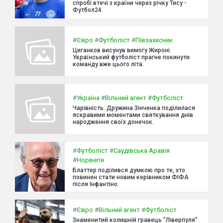
спробі втечі з країни через річку Тису -
Футбол24.
#
Євро
#
Футболіст
#
Півзахисник
Циганков висунув вимогу Жироні.
Український футболіст прагне покинути
команду вже цього літа.
#
Україна
#
Вільний агент
#
Футболіст
Чарівність. Дружина Зінченка поділилася
яскравими моментами святкування днів
народження своїх донечок.
#
Футболіст
#
Саудівська Аравія
#
Норвегія
Блаттер поділився думкою про те, хто
повинен стати новим керівником ФІФА
після Інфантіно.
#
Євро
#
Вільний агент
#
Футболіст
Знаменитий колишній гравець "Ліверпуля"