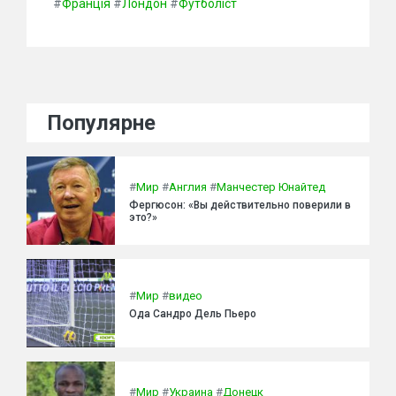
#
Франція
#
Лондон
#
Футболіст
Популярне
#
Мир
#
Англия
#
Манчестер Юнайтед
Фергюсон: «Вы действительно поверили в
это?»
#
Мир
#
видео
Ода Сандро Дель Пьеро
#
Мир
#
Украина
#
Донецк