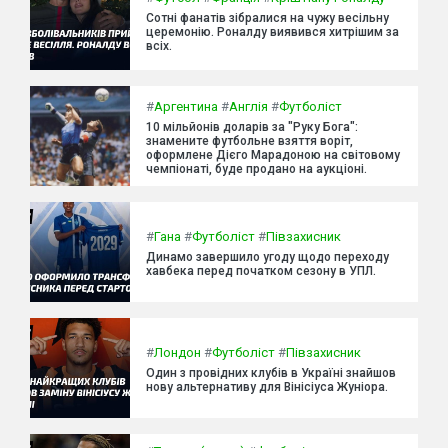
Сотні фанатів зібралися на чужу весільну
церемонію. Роналду виявився хитрішим за
всіх.
#
Аргентина
#
Англія
#
Футболіст
10 мільйонів доларів за "Руку Бога":
знамените футбольне взяття воріт,
оформлене Дієго Марадоною на світовому
чемпіонаті, буде продано на аукціоні.
#
Гана
#
Футболіст
#
Півзахисник
Динамо завершило угоду щодо переходу
хавбека перед початком сезону в УПЛ.
#
Лондон
#
Футболіст
#
Півзахисник
Один з провідних клубів в Україні знайшов
нову альтернативу для Вінісіуса Жуніора.