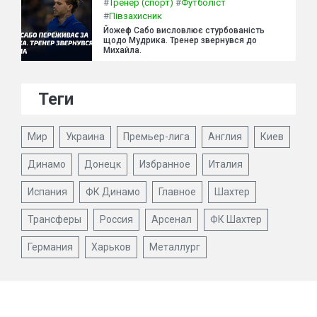
#
Тренер (спорт)
#
Футболіст
#
Півзахисник
Йожеф Сабо висловлює стурбованість
щодо Мудрика. Тренер звернувся до
Михайла.
Теги
Мир
Украина
Премьер-лига
Англия
Киев
Динамо
Донецк
Избранное
Италия
Испания
ФК Динамо
Главное
Шахтер
Трансферы
Россия
Арсенал
ФК Шахтер
Германия
Харьков
Металлург