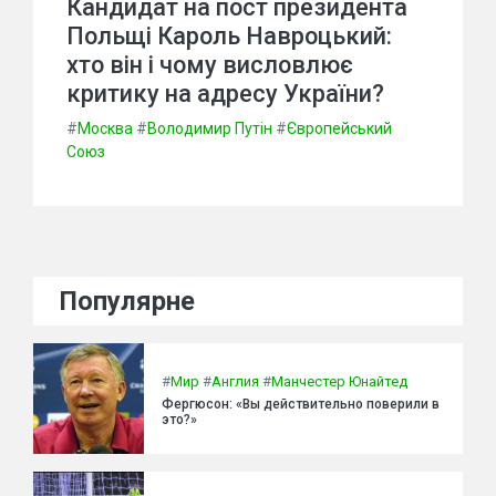
Кандидат на пост президента
Польщі Кароль Навроцький:
хто він і чому висловлює
критику на адресу України?
#
Москва
#
Володимир Путін
#
Європейський
Союз
Популярне
#
Мир
#
Англия
#
Манчестер Юнайтед
Фергюсон: «Вы действительно поверили в
это?»