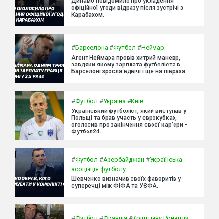
Динамо повідомило про укладення
офіційної угоди відразу після зустрічі з
Карабахом.
#
Барселона
#
Футбол
#
Неймар
Агент Неймара провів хитрий маневр,
завдяки якому зарплата футболіста в
Барселоні зросла вдвічі і ще на півраза.
#
Футбол
#
Україна
#
Київ
Український футболіст, який виступав у
Польщі та брав участь у єврокубках,
оголосив про закінчення своєї кар'єри -
Футбол24.
#
Футбол
#
Азербайджан
#
Українська
асоціація футболу
Шевченко визначив своїх фаворитів у
суперечці між ФІФА та УЄФА.
#
Футбол
#
Франція
#
Кріштіану Роналду