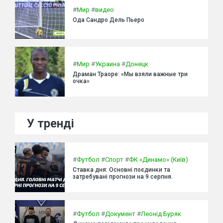
#
Мир
#
видео
Ода Сандро Дель Пьеро
#
Мир
#
Украина
#
Донецк
Драман Траоре: «Мы взяли важные три
очка»
У тренді
#
Футбол
#
Спорт
#
ФК «Динамо» (Київ)
Ставка дня: Основні поєдинки та
затребувані прогнози на 9 серпня.
#
Футбол
#
Документ
#
Леонід Буряк