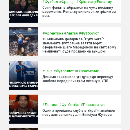
#
Футбол
#
Франція
#
Кріштіану Роналду
Сотні фанатів зібралися на чужу весільну
церемонію. Роналду виявився хитрішим за
всіх.
#
Аргентина
#
Англія
#
Футболіст
10 мільйонів доларів за "Руку Бога":
знамените футбольне взяття воріт,
оформлене Дієго Марадоною на світовому
чемпіонаті, буде продано на аукціоні.
#
Гана
#
Футболіст
#
Півзахисник
Динамо завершило угоду щодо переходу
хавбека перед початком сезону в УПЛ.
#
Лондон
#
Футболіст
#
Півзахисник
Один з провідних клубів в Україні знайшов
нову альтернативу для Вінісіуса Жуніора.