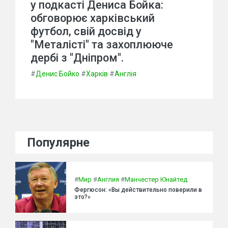
у подкасті Дениса Бойка:
обговорює харківський
футбол, свій досвід у
"Металісті" та захоплююче
дербі з "Дніпром".
#
Денис Бойко
#
Харків
#
Англія
Популярне
#
Мир
#
Англия
#
Манчестер Юнайтед
Фергюсон: «Вы действительно поверили в
это?»