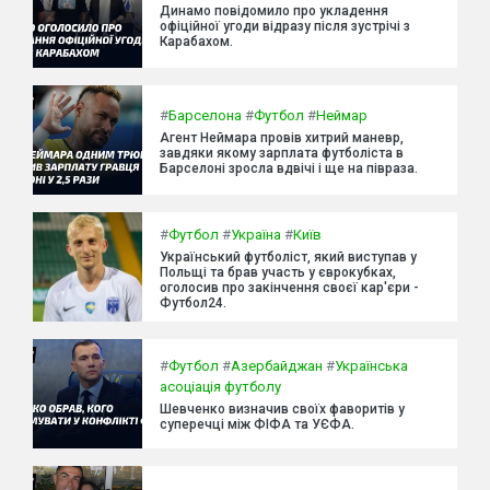
Динамо повідомило про укладення
офіційної угоди відразу після зустрічі з
Карабахом.
#
Барселона
#
Футбол
#
Неймар
Агент Неймара провів хитрий маневр,
завдяки якому зарплата футболіста в
Барселоні зросла вдвічі і ще на півраза.
#
Футбол
#
Україна
#
Київ
Український футболіст, який виступав у
Польщі та брав участь у єврокубках,
оголосив про закінчення своєї кар'єри -
Футбол24.
#
Футбол
#
Азербайджан
#
Українська
асоціація футболу
Шевченко визначив своїх фаворитів у
суперечці між ФІФА та УЄФА.