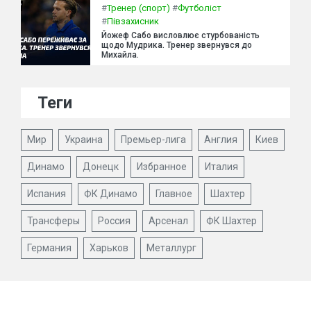
#
Тренер (спорт)
#
Футболіст
#
Півзахисник
Йожеф Сабо висловлює стурбованість
щодо Мудрика. Тренер звернувся до
Михайла.
Теги
Мир
Украина
Премьер-лига
Англия
Киев
Динамо
Донецк
Избранное
Италия
Испания
ФК Динамо
Главное
Шахтер
Трансферы
Россия
Арсенал
ФК Шахтер
Германия
Харьков
Металлург