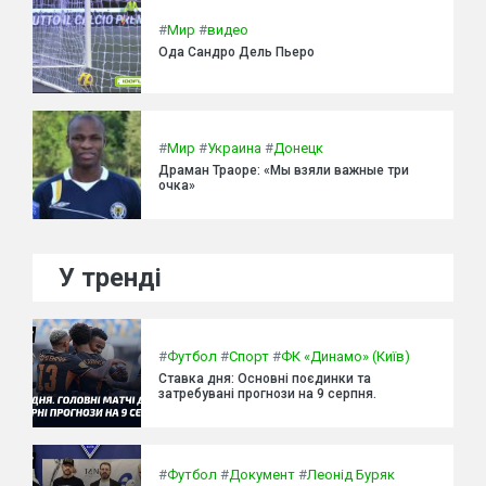
#
Мир
#
видео
Ода Сандро Дель Пьеро
#
Мир
#
Украина
#
Донецк
Драман Траоре: «Мы взяли важные три
очка»
У тренді
#
Футбол
#
Спорт
#
ФК «Динамо» (Київ)
Ставка дня: Основні поєдинки та
затребувані прогнози на 9 серпня.
#
Футбол
#
Документ
#
Леонід Буряк