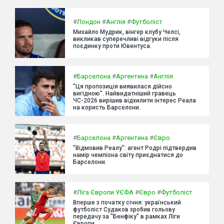
#
Лондон
#
Англія
#
Футболіст
Михайло Мудрик, вінгер клубу Челсі,
викликав суперечливі відгуки після
поєдинку проти Ювентуса.
#
Барселона
#
Аргентина
#
Англія
"Ця пропозиція виявилася дійсно
вигідною". Найвидатніший гравець
ЧС-2026 вирішив відхилити інтерес Реала
на користь Барселони.
#
Барселона
#
Аргентина
#
Євро
"Відмовив Реалу": агент Родрі підтвердив
намір чемпіона світу приєднатися до
Барселони.
#
Ліга Європи УЄФА
#
Євро
#
Футболіст
Вперше з початку січня: український
футболіст Судаков зробив гольову
передачу за "Бенфіку" в рамках Ліги
Європи.