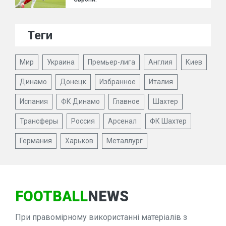
Теги
Мир
Украина
Премьер-лига
Англия
Киев
Динамо
Донецк
Избранное
Италия
Испания
ФК Динамо
Главное
Шахтер
Трансферы
Россия
Арсенал
ФК Шахтер
Германия
Харьков
Металлург
FOOTBALL
NEWS
При правомірному використанні матеріалів з