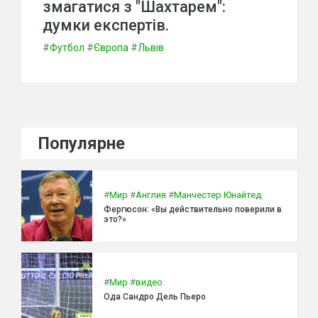
змагатися з "Шахтарем":
думки експертів.
#
Футбол
#
Європа
#
Львів
Популярне
#
Мир
#
Англия
#
Манчестер Юнайтед
Фергюсон: «Вы действительно поверили в
это?»
#
Мир
#
видео
Ода Сандро Дель Пьеро