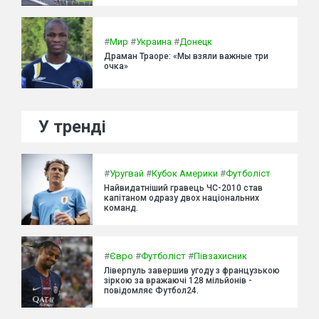
#
Мир
#
Украина
#
Донецк
Драман Траоре: «Мы взяли важные три
очка»
У тренді
#
Уругвай
#
Кубок Америки
#
Футболіст
Найвидатніший гравець ЧС-2010 став
капітаном одразу двох національних
команд.
#
Євро
#
Футболіст
#
Півзахисник
Ліверпуль завершив угоду з французькою
зіркою за вражаючі 128 мільйонів -
повідомляє Футбол24.