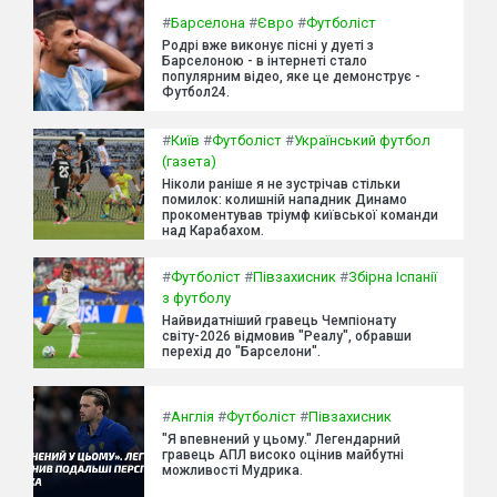
#
Барселона
#
Євро
#
Футболіст
Родрі вже виконує пісні у дуеті з
Барселоною - в інтернеті стало
популярним відео, яке це демонструє -
Футбол24.
#
Київ
#
Футболіст
#
Український футбол
(газета)
Ніколи раніше я не зустрічав стільки
помилок: колишній нападник Динамо
прокоментував тріумф київської команди
над Карабахом.
#
Футболіст
#
Півзахисник
#
Збірна Іспанії
з футболу
Найвидатніший гравець Чемпіонату
світу-2026 відмовив "Реалу", обравши
перехід до "Барселони".
#
Англія
#
Футболіст
#
Півзахисник
"Я впевнений у цьому." Легендарний
гравець АПЛ високо оцінив майбутні
можливості Мудрика.