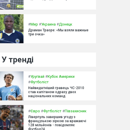
#
Мир
#
Украина
#
Донецк
Драман Траоре: «Мы взяли важные
три очка»
У тренді
#
Уругвай
#
Кубок Америки
#
Футболіст
Найвидатніший гравець ЧС-2010
став капітаном одразу двох
національних команд.
#
Євро
#
Футболіст
#
Півзахисник
Ліверпуль завершив угоду з
французькою зіркою за вражаючі
128 мільйонів - повідомляє
Футбол24.