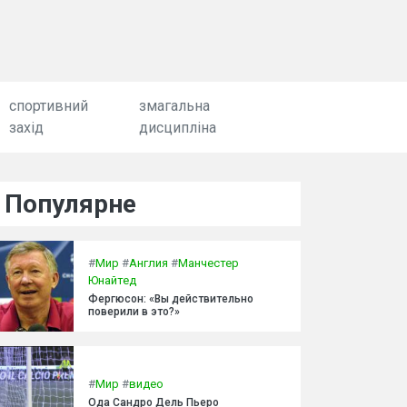
спортивний
змагальна
захід
дисципліна
Популярне
#
Мир
#
Англия
#
Манчестер
Юнайтед
Фергюсон: «Вы действительно
поверили в это?»
#
Мир
#
видео
Ода Сандро Дель Пьеро