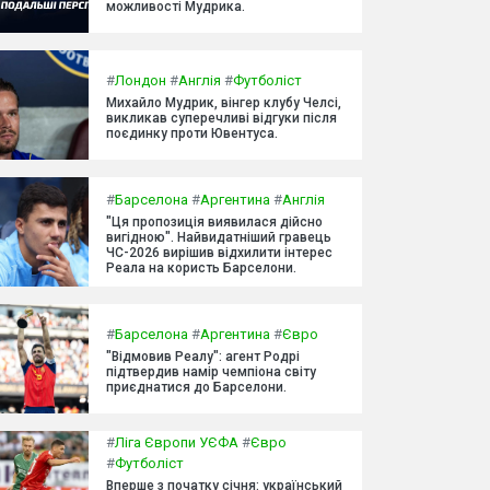
можливості Мудрика.
#
Лондон
#
Англія
#
Футболіст
Михайло Мудрик, вінгер клубу Челсі,
викликав суперечливі відгуки після
поєдинку проти Ювентуса.
#
Барселона
#
Аргентина
#
Англія
"Ця пропозиція виявилася дійсно
вигідною". Найвидатніший гравець
ЧС-2026 вирішив відхилити інтерес
Реала на користь Барселони.
#
Барселона
#
Аргентина
#
Євро
"Відмовив Реалу": агент Родрі
підтвердив намір чемпіона світу
приєднатися до Барселони.
#
Ліга Європи УЄФА
#
Євро
#
Футболіст
Вперше з початку січня: український