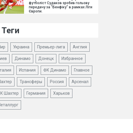
футболіст Судаков зробив гольову
передачу за "Бенфіку" в рамках Ліги
Європи.
Теги
ир
Украина
Премьер-лига
Англия
иев
Динамо
Донецк
Избранное
талия
Испания
ФК Динамо
Главное
ахтер
Трансферы
Россия
Арсенал
К Шахтер
Германия
Харьков
еталлург