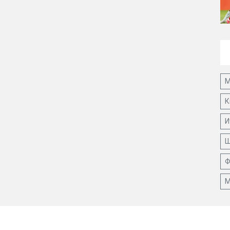
М
К
И
Ш
Ф
М