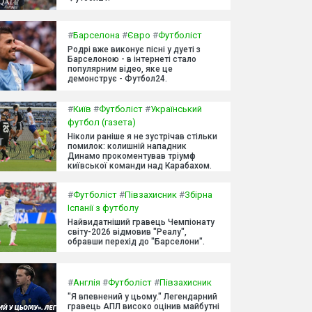
#
Барселона
#
Євро
#
Футболіст
Родрі вже виконує пісні у дуеті з
Барселоною - в інтернеті стало
популярним відео, яке це
демонструє - Футбол24.
#
Київ
#
Футболіст
#
Український
футбол (газета)
Ніколи раніше я не зустрічав стільки
помилок: колишній нападник
Динамо прокоментував тріумф
київської команди над Карабахом.
#
Футболіст
#
Півзахисник
#
Збірна
Іспанії з футболу
Найвидатніший гравець Чемпіонату
світу-2026 відмовив "Реалу",
обравши перехід до "Барселони".
#
Англія
#
Футболіст
#
Півзахисник
"Я впевнений у цьому." Легендарний
гравець АПЛ високо оцінив майбутні