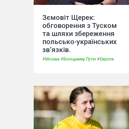
Зємовіт Щерек:
обговорення з Туском
та шляхи збереження
польсько-українських
зв’язків.
#
Москва
#
Володимир Путін
#
Європа