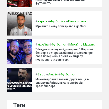
футболісти.
#
Харків
#
Футболіст
#
Півзахисник
Юрченко знову приєднався до Зорі.
#
Україна
#
Футболіст
#
Михайло Мудрик
"Невдовзі знову вийду на ринг." Відомий
боксер у суперважкій вазі оголосив про
своє повернення після скандалу,
пов'язаного з допінгом.
#
Євро
#
Англія
#
Футболіст
Мохамед Салах зайняв друге місце в
списку найвідоміших трансферів
Трабзонспора.
Теги