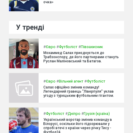
очка»
У тренді
#
Євро
#
Футболіст
#
Півзахисник
Мохаммед Салах приєднується до
Трабзонспору, де його партнерами стануть
Руслан Маліновський та Батагов.
#
Євро
#
Вільний агент
#
Футболіст
Салах офіційно змінив команду!
Легендарний гравець "Ліверпуля" уклав
угоду з турецьким футбольним гігантом.
#
Футболіст
#
Дніпро
#
Грузія (країна)
Український воротар змінив команду в
Білорусі, оскільки його підозрювали у
спробі втечі з країни через річку Тису -
Футбол24.