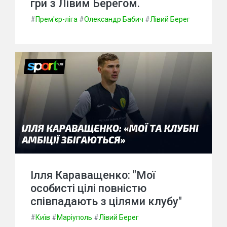
гри з Лівим Берегом.
#
Прем'єр-ліга
#
Олександр Бабич
#
Лівий Берег
Ілля Караващенко: "Мої
особисті цілі повністю
співпадають з цілями клубу"
#
Київ
#
Маріуполь
#
Лівий Берег