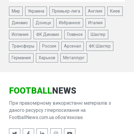
Мир
Украина
Премьер-лига
Англия
Киев
Динамо
Донецк
Избранное
Италия
Испания
ФК Динамо
Главное
Шахтер
Трансферы
Россия
Арсенал
ФК Шахтер
Германия
Харьков
Металлург
FOOTBALL
NEWS
При правомірному використанні матеріалів з
даного ресурсу гіперпосилання на
FootballNews.com.ua обов'язкове.