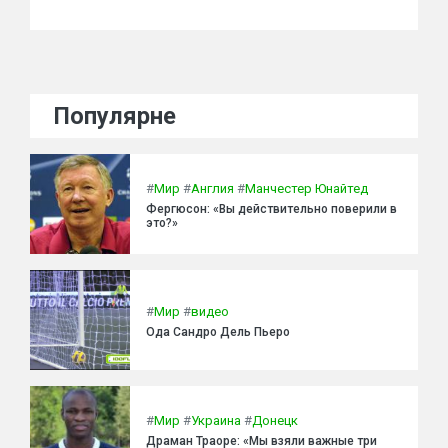
Популярне
#
Мир
#
Англия
#
Манчестер Юнайтед
Фергюсон: «Вы действительно поверили в
это?»
#
Мир
#
видео
Ода Сандро Дель Пьеро
#
Мир
#
Украина
#
Донецк
Драман Траоре: «Мы взяли важные три