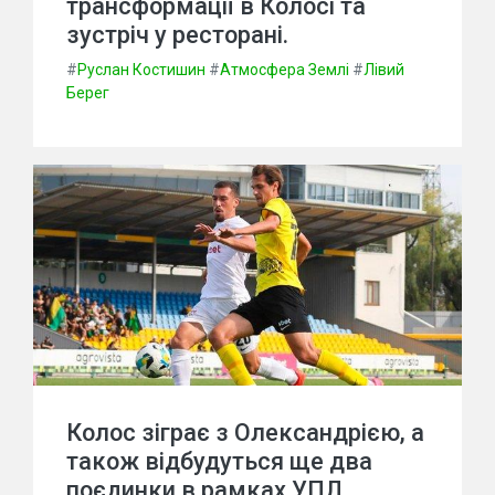
трансформації в Колосі та
зустріч у ресторані.
#
Руслан Костишин
#
Атмосфера Землі
#
Лівий
Берег
Колос зіграє з Олександрією, а
також відбудуться ще два
поєдинки в рамках УПЛ.