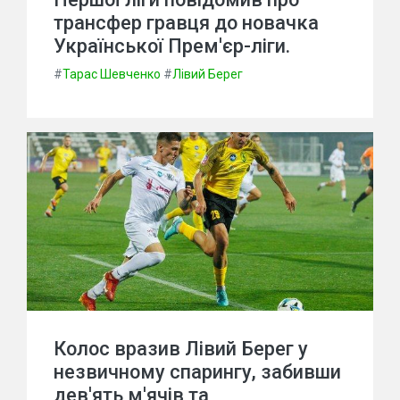
трансфер гравця до новачка
Української Прем'єр-ліги.
#
Тарас Шевченко
#
Лівий Берег
Колос вразив Лівий Берег у
незвичному спарингу, забивши
дев'ять м'ячів та