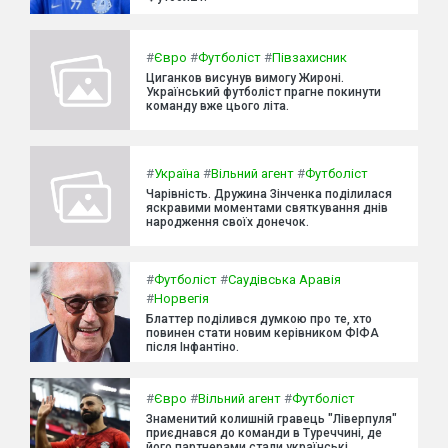
#
Євро
#
Футболіст
#
Півзахисник
Циганков висунув вимогу Жироні.
Український футболіст прагне покинути
команду вже цього літа.
#
Україна
#
Вільний агент
#
Футболіст
Чарівність. Дружина Зінченка поділилася
яскравими моментами святкування днів
народження своїх донечок.
#
Футболіст
#
Саудівська Аравія
#
Норвегія
Блаттер поділився думкою про те, хто
повинен стати новим керівником ФІФА
після Інфантіно.
#
Євро
#
Вільний агент
#
Футболіст
Знаменитий колишній гравець "Ліверпуля"
приєднався до команди в Туреччині, де
його партнерами стали українські