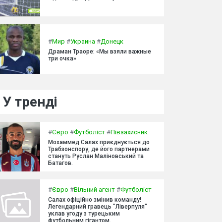
#
Мир
#
Украина
#
Донецк
Драман Траоре: «Мы взяли важные
три очка»
У тренді
#
Євро
#
Футболіст
#
Півзахисник
Мохаммед Салах приєднується до
Трабзонспору, де його партнерами
стануть Руслан Маліновський та
Батагов.
#
Євро
#
Вільний агент
#
Футболіст
Салах офіційно змінив команду!
Легендарний гравець "Ліверпуля"
уклав угоду з турецьким
футбольним гігантом.