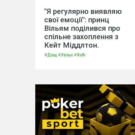
"Я регулярно виявляю
свої емоції": принц
Вільям поділився про
спільне захоплення з
Кейт Міддлтон.
#
Дощ
#
Уельс
#
Хобі