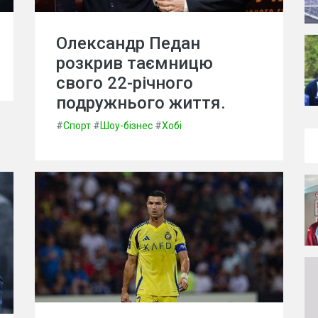
Олександр Педан
розкрив таємницю
свого 22-річного
подружнього життя.
#
Спорт
#
Шоу-бізнес
#
Хобі