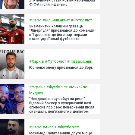
хто повинен стати новим керівником
ФІФА після Інфантіно.
#
Євро
#
Вільний агент
#
Футболіст
Знаменитий колишній гравець
"Ліверпуля" приєднався до команди
в Туреччині, де його партнерами
стали українські футболісти.
#
Харків
#
Футболіст
#
Півзахисник
Юрченко знову приєднався до Зорі.
#
Україна
#
Футболіст
#
Михайло
Мудрик
"Невдовзі знову вийду на ринг."
Відомий боксер у суперважкій вазі
оголосив про своє повернення після
скандалу, пов'язаного з допінгом.
#
Євро
#
Англія
#
Футболіст
Мохамед Салах зайняв друге місце