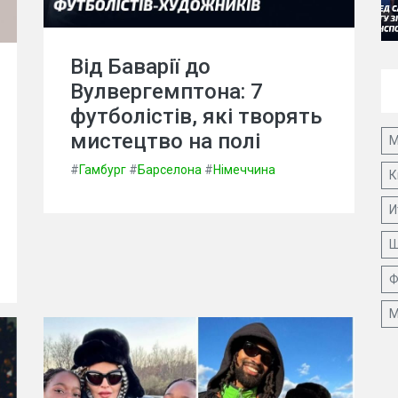
Від Баварії до
Вулвергемптона: 7
футболістів, які творять
мистецтво на полі
М
#
Гамбург
#
Барселона
#
Німеччина
К
И
Ш
Ф
М