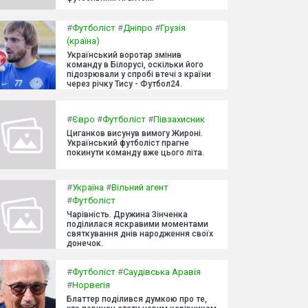
#
Футболіст
#
Дніпро
#
Грузія
(країна)
Український воротар змінив
команду в Білорусі, оскільки його
підозрювали у спробі втечі з країни
через річку Тису - Футбол24.
#
Євро
#
Футболіст
#
Півзахисник
Циганков висунув вимогу Жироні.
Український футболіст прагне
покинути команду вже цього літа.
#
Україна
#
Вільний агент
#
Футболіст
Чарівність. Дружина Зінченка
поділилася яскравими моментами
святкування днів народження своїх
донечок.
#
Футболіст
#
Саудівська Аравія
#
Норвегія
Блаттер поділився думкою про те,