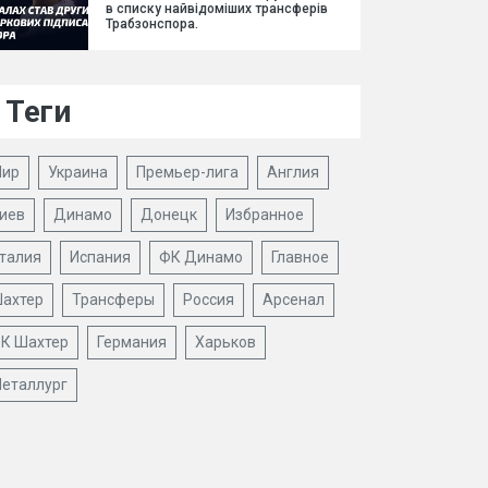
в списку найвідоміших трансферів
Трабзонспора.
Теги
ир
Украина
Премьер-лига
Англия
иев
Динамо
Донецк
Избранное
талия
Испания
ФК Динамо
Главное
ахтер
Трансферы
Россия
Арсенал
К Шахтер
Германия
Харьков
еталлург