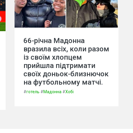
66-річна Мадонна
вразила всіх, коли разом
із своїм хлопцем
прийшла підтримати
своїх доньок-близнючок
на футбольному матчі.
#
готель
#
Мадонна
#
Хобі