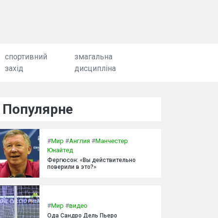
спортивний
змагальна
захід
дисципліна
Популярне
#
Мир
#
Англия
#
Манчестер
Юнайтед
Фергюсон: «Вы действительно
поверили в это?»
#
Мир
#
видео
Ода Сандро Дель Пьеро