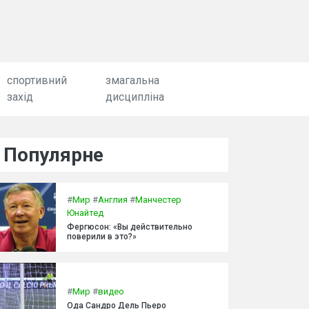
спортивний
змагальна
захід
дисципліна
Популярне
#
Мир
#
Англия
#
Манчестер
Юнайтед
Фергюсон: «Вы действительно
поверили в это?»
#
Мир
#
видео
Ода Сандро Дель Пьеро