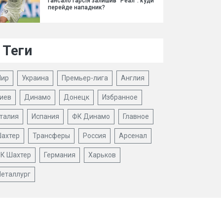
Гансало Гарсія залишив "Реал": куди
перейде нападник?
Теги
ир
Украина
Премьер-лига
Англия
иев
Динамо
Донецк
Избранное
талия
Испания
ФК Динамо
Главное
ахтер
Трансферы
Россия
Арсенал
К Шахтер
Германия
Харьков
еталлург