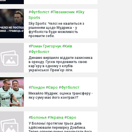
#
Футболіст
#
Півзахисник
#
Sky
Sports
Sky Sports: Челсі не квапиться з
рішенням щодо Мудрика - у
футболіста буде можливість
проявити себе.
#
Роман Григорчук
#
Київ
#
Футболіст
Динамо вирішило віддати захисника
в оренду. Гусєв продовжить свою
кар'єру в одному з клубів
української Прем'єр-ліги.
#
Лондон
#
Євро
#
Футболіст
Михайло Мудрик: оцінка трансферу -
яку суму має його контракт?
#
Болонья
#
Україна
#
Євро
У Болоньї протягом трьох днів
здійснювали перевірку Довбика.
Тепер оприлюднено результати його