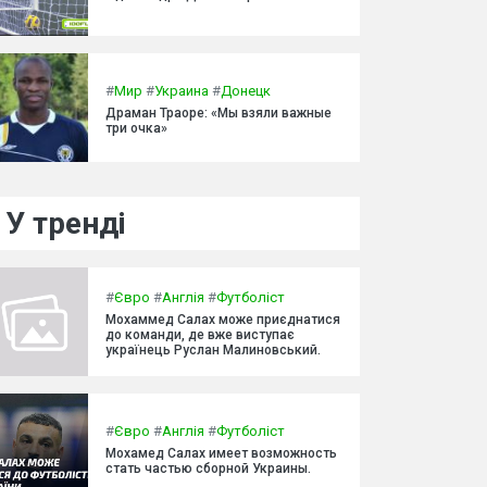
#
Мир
#
Украина
#
Донецк
Драман Траоре: «Мы взяли важные
три очка»
У тренді
#
Євро
#
Англія
#
Футболіст
Мохаммед Салах може приєднатися
до команди, де вже виступає
українець Руслан Малиновський.
#
Євро
#
Англія
#
Футболіст
Мохамед Салах имеет возможность
стать частью сборной Украины.