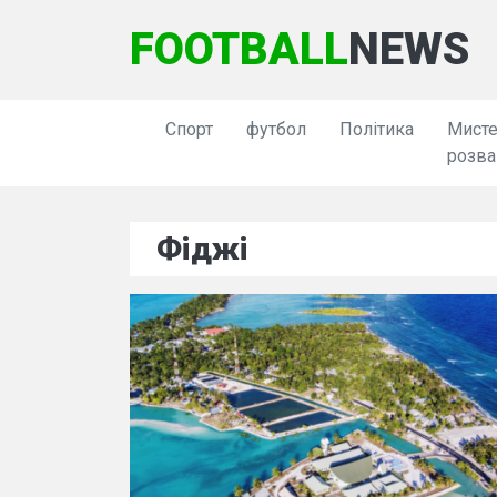
FOOTBALL
NEWS
Спорт
футбол
Політика
Мисте
розва
Фіджі