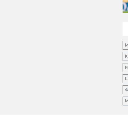
М
К
И
Ш
Ф
М