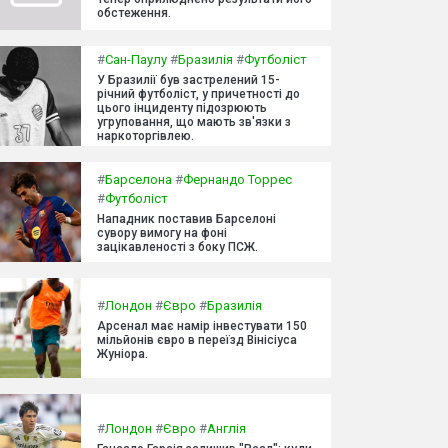
обстеження.
#
Сан-Паулу
#
Бразилія
#
Футболіст
У Бразилії був застрелений 15-
річний футболіст, у причетності до
цього інциденту підозрюють
угруповання, що мають зв'язки з
наркоторгівлею.
#
Барселона
#
Фернандо Торрес
#
Футболіст
Нападник поставив Барселоні
сувору вимогу на фоні
зацікавленості з боку ПСЖ.
#
Лондон
#
Євро
#
Бразилія
Арсенал має намір інвестувати 150
мільйонів євро в переїзд Вінісіуса
Жуніора.
#
Лондон
#
Євро
#
Англія