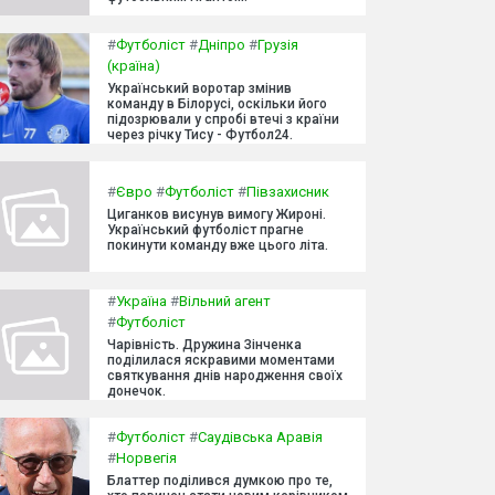
#
Футболіст
#
Дніпро
#
Грузія
(країна)
Український воротар змінив
команду в Білорусі, оскільки його
підозрювали у спробі втечі з країни
через річку Тису - Футбол24.
#
Євро
#
Футболіст
#
Півзахисник
Циганков висунув вимогу Жироні.
Український футболіст прагне
покинути команду вже цього літа.
#
Україна
#
Вільний агент
#
Футболіст
Чарівність. Дружина Зінченка
поділилася яскравими моментами
святкування днів народження своїх
донечок.
#
Футболіст
#
Саудівська Аравія
#
Норвегія
Блаттер поділився думкою про те,