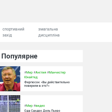
спортивний
змагальна
захід
дисципліна
Популярне
#
Мир
#
Англия
#
Манчестер
Юнайтед
Фергюсон: «Вы действительно
поверили в это?»
#
Мир
#
видео
Ода Сандро Дель Пьеро