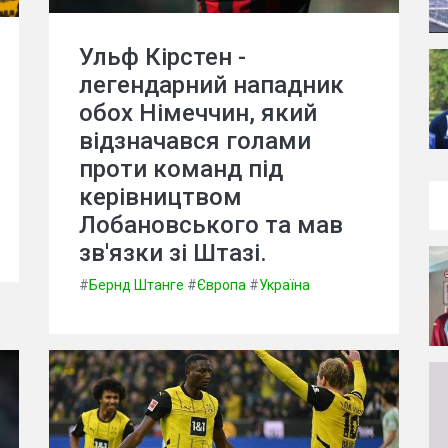
Ульф Кірстен -
легендарний нападник
обох Німеччин, який
відзначався голами
проти команд під
керівництвом
Лобановського та мав
зв'язки зі Штазі.
#
Бернд Штанге
#
Європа
#
Україна