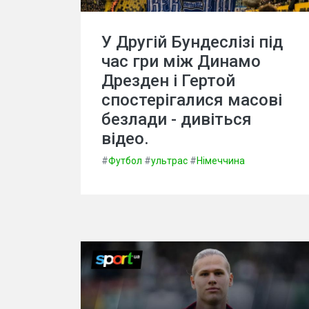
У Другій Бундеслізі під
час гри між Динамо
Дрезден і Гертой
спостерігалися масові
безлади - дивіться
відео.
#
Футбол
#
ультрас
#
Німеччина