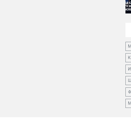
М
К
И
Ш
Ф
М