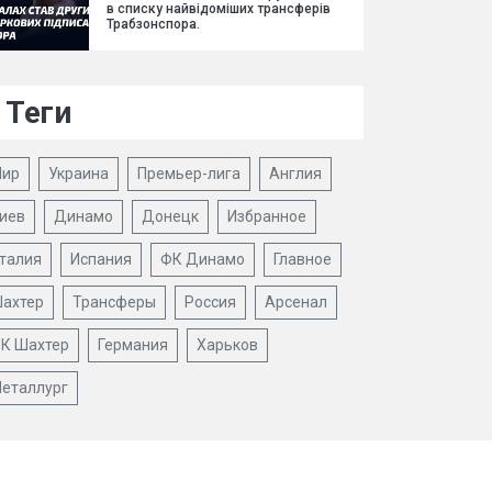
в списку найвідоміших трансферів
Трабзонспора.
Теги
ир
Украина
Премьер-лига
Англия
иев
Динамо
Донецк
Избранное
талия
Испания
ФК Динамо
Главное
ахтер
Трансферы
Россия
Арсенал
К Шахтер
Германия
Харьков
еталлург