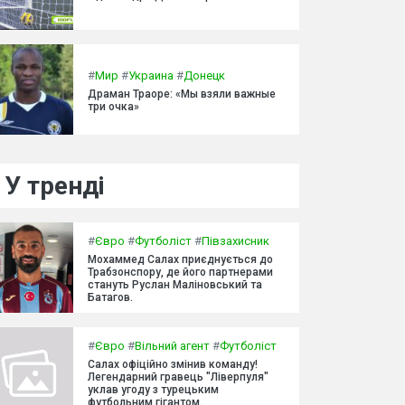
#
Мир
#
Украина
#
Донецк
Драман Траоре: «Мы взяли важные
три очка»
У тренді
#
Євро
#
Футболіст
#
Півзахисник
Мохаммед Салах приєднується до
Трабзонспору, де його партнерами
стануть Руслан Маліновський та
Батагов.
#
Євро
#
Вільний агент
#
Футболіст
Салах офіційно змінив команду!
Легендарний гравець "Ліверпуля"
уклав угоду з турецьким
футбольним гігантом.