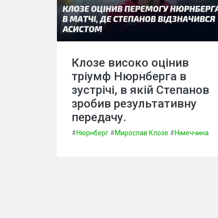
Клозе високо оцінив
тріумф Нюрнберга в
зустрічі, в якій Степанов
зробив результативну
передачу.
#
Нюрнберг
#
Мирослав Клозе
#
Німеччина