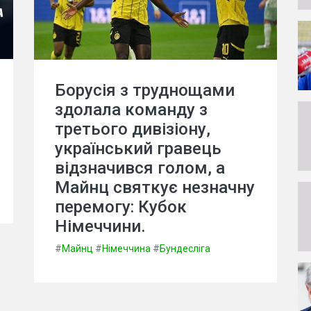
Борусія з труднощами
здолала команду з
третього дивізіону,
український гравець
відзначився голом, а
Майнц святкує незначну
перемогу: Кубок
Німеччини.
#
Майнц
#
Німеччина
#
Бундесліга