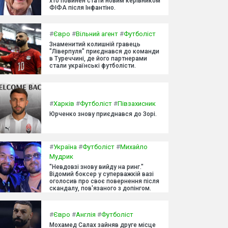
хто повинен стати новим керівником
ФІФА після Інфантіно.
#
Євро
#
Вільний агент
#
Футболіст
Знаменитий колишній гравець
"Ліверпуля" приєднався до команди
в Туреччині, де його партнерами
стали українські футболісти.
#
Харків
#
Футболіст
#
Півзахисник
Юрченко знову приєднався до Зорі.
#
Україна
#
Футболіст
#
Михайло
Мудрик
"Невдовзі знову вийду на ринг."
Відомий боксер у суперважкій вазі
оголосив про своє повернення після
скандалу, пов'язаного з допінгом.
#
Євро
#
Англія
#
Футболіст
Мохамед Салах зайняв друге місце