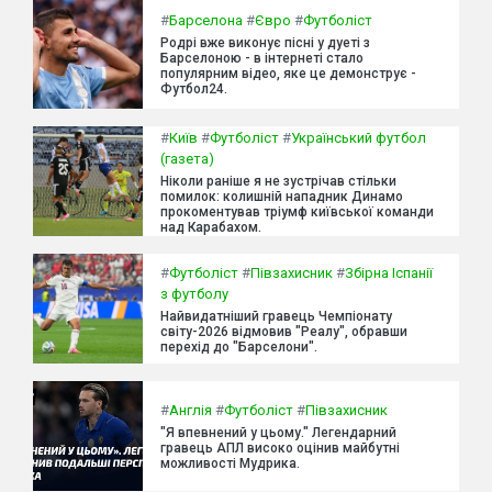
#
Барселона
#
Євро
#
Футболіст
Родрі вже виконує пісні у дуеті з
Барселоною - в інтернеті стало
популярним відео, яке це демонструє -
Футбол24.
#
Київ
#
Футболіст
#
Український футбол
(газета)
Ніколи раніше я не зустрічав стільки
помилок: колишній нападник Динамо
прокоментував тріумф київської команди
над Карабахом.
#
Футболіст
#
Півзахисник
#
Збірна Іспанії
з футболу
Найвидатніший гравець Чемпіонату
світу-2026 відмовив "Реалу", обравши
перехід до "Барселони".
#
Англія
#
Футболіст
#
Півзахисник
"Я впевнений у цьому." Легендарний
гравець АПЛ високо оцінив майбутні
можливості Мудрика.