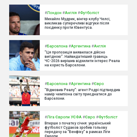
#
Лондон
#
Англія
#
Футболіст
Михайло Мудрик, вінгер клубу Челсі,
викликав суперечливі відгуки після
поєдинку проти Ювентуса.
#
Барселона
#
Аргентина
#
Англія
"Ця пропозиція виявилася дійсно
вигідною". Найвидатніший гравець
ЧС-2026 вирішив відхилити інтерес Реала
на користь Барселони.
#
Барселона
#
Аргентина
#
Євро
"Відмовив Реалу": агент Родрі підтвердив
намір чемпіона світу приєднатися до
Барселони.
#
Ліга Європи УЄФА
#
Євро
#
Футболіст
Вперше з початку січня: український
футболіст Судаков зробив гольову
передачу за "Бенфіку" в рамках Ліги
Європи.