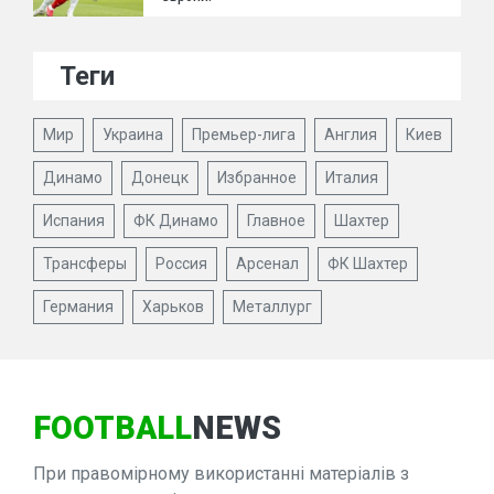
Теги
Мир
Украина
Премьер-лига
Англия
Киев
Динамо
Донецк
Избранное
Италия
Испания
ФК Динамо
Главное
Шахтер
Трансферы
Россия
Арсенал
ФК Шахтер
Германия
Харьков
Металлург
FOOTBALL
NEWS
При правомірному використанні матеріалів з