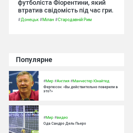
футболіста Фіорентини, який
втратив свідомість під час гри.
#
Донецьк
#
Мілан
#
Стародавній Рим
Популярне
#
Мир
#
Англия
#
Манчестер Юнайтед
Фергюсон: «Вы действительно поверили в
это?»
#
Мир
#
видео
Ода Сандро Дель Пьеро