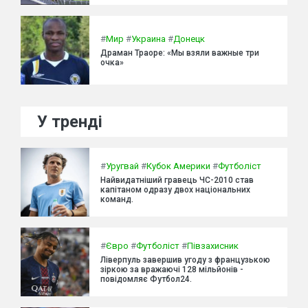
#
Мир
#
Украина
#
Донецк
Драман Траоре: «Мы взяли важные три
очка»
У тренді
#
Уругвай
#
Кубок Америки
#
Футболіст
Найвидатніший гравець ЧС-2010 став
капітаном одразу двох національних
команд.
#
Євро
#
Футболіст
#
Півзахисник
Ліверпуль завершив угоду з французькою
зіркою за вражаючі 128 мільйонів -
повідомляє Футбол24.