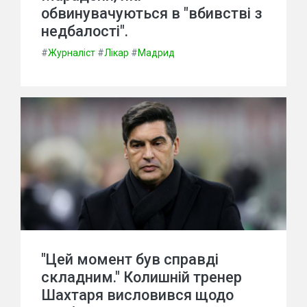
обвинувачуються в "вбивстві з
недбалості".
#
Журналіст
#
Лікар
#
Мадрид
"Цей момент був справді
складним." Колишній тренер
Шахтаря висловився щодо