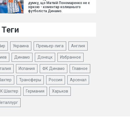
думку, що Матвій Пономаренко не є
зіркою - коментар колишнього
футболіста Динамо.
Теги
ир
Украина
Премьер-лига
Англия
иев
Динамо
Донецк
Избранное
талия
Испания
ФК Динамо
Главное
ахтер
Трансферы
Россия
Арсенал
К Шахтер
Германия
Харьков
еталлург