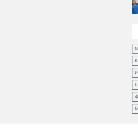
М
К
И
Ш
Ф
М