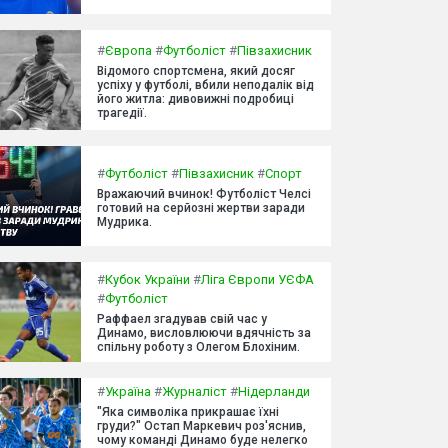
#
Європа
#
Футболіст
#
Півзахисник
Відомого спортсмена, який досяг
успіху у футболі, вбили неподалік від
його житла: дивовижні подробиці
трагедії.
#
Футболіст
#
Півзахисник
#
Спорт
Вражаючий вчинок! Футболіст Челсі
готовий на серйозні жертви заради
Мудрика.
#
Кубок України
#
Ліга Європи УЄФА
#
Футболіст
Раффаел згадував свій час у
Динамо, висловлюючи вдячність за
спільну роботу з Олегом Блохіним.
#
Україна
#
Журналіст
#
Нідерланди
"Яка символіка прикрашає їхні
груди?" Остап Маркевич роз'яснив,
чому команді Динамо буде нелегко