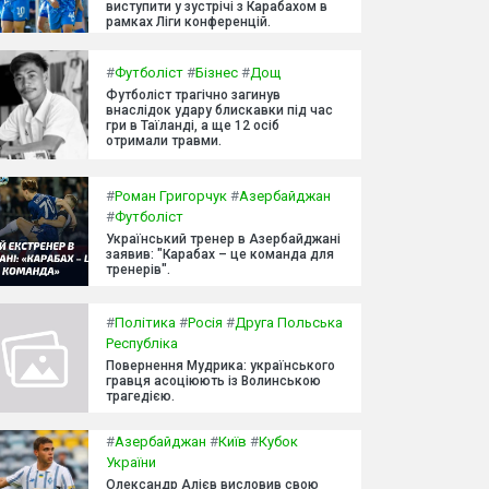
виступити у зустрічі з Карабахом в
рамках Ліги конференцій.
#
Футболіст
#
Бізнес
#
Дощ
Футболіст трагічно загинув
внаслідок удару блискавки під час
гри в Таїланді, а ще 12 осіб
отримали травми.
#
Роман Григорчук
#
Азербайджан
#
Футболіст
Український тренер в Азербайджані
заявив: "Карабах – це команда для
тренерів".
#
Політика
#
Росія
#
Друга Польська
Республіка
Повернення Мудрика: українського
гравця асоціюють із Волинською
трагедією.
#
Азербайджан
#
Київ
#
Кубок
України
Олександр Алієв висловив свою