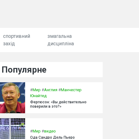
спортивний
змагальна
захід
дисципліна
Популярне
#
Мир
#
Англия
#
Манчестер
Юнайтед
Фергюсон: «Вы действительно
поверили в это?»
#
Мир
#
видео
Ода Сандро Дель Пьеро