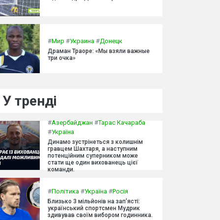
#
Мир
#
Украина
#
Донецк
Драман Траоре: «Мы взяли важные
три очка»
У тренді
#
Азербайджан
#
Тарас Качараба
#
Україна
Динамо зустрінеться з колишнім
гравцем Шахтаря, а наступним
потенційним суперником може
стати ще один вихованець цієї
команди.
#
Політика
#
Україна
#
Росія
Близько 3 мільйонів на зап'ясті:
український спортсмен Мудрик
здивував своїм вибором годинника.