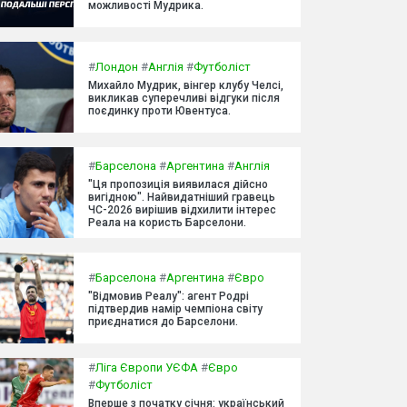
можливості Мудрика.
#
Лондон
#
Англія
#
Футболіст
Михайло Мудрик, вінгер клубу Челсі,
викликав суперечливі відгуки після
поєдинку проти Ювентуса.
#
Барселона
#
Аргентина
#
Англія
"Ця пропозиція виявилася дійсно
вигідною". Найвидатніший гравець
ЧС-2026 вирішив відхилити інтерес
Реала на користь Барселони.
#
Барселона
#
Аргентина
#
Євро
"Відмовив Реалу": агент Родрі
підтвердив намір чемпіона світу
приєднатися до Барселони.
#
Ліга Європи УЄФА
#
Євро
#
Футболіст
Вперше з початку січня: український