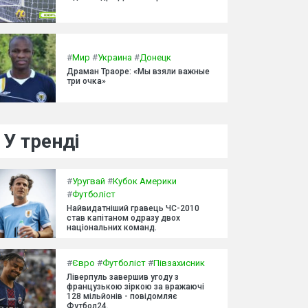
#
Мир
#
Украина
#
Донецк
Драман Траоре: «Мы взяли важные
три очка»
У тренді
#
Уругвай
#
Кубок Америки
#
Футболіст
Найвидатніший гравець ЧС-2010
став капітаном одразу двох
національних команд.
#
Євро
#
Футболіст
#
Півзахисник
Ліверпуль завершив угоду з
французькою зіркою за вражаючі
128 мільйонів - повідомляє
Футбол24.