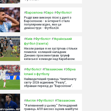
#
Барселона
#
Євро
#
Футболіст
Родрі вже виконує пісні у дуеті з
Барселоною - в інтернеті стало
популярним відео, яке це
демонструє - Футбол24.
#
Київ
#
Футболіст
#
Український
футбол (газета)
Ніколи раніше я не зустрічав стільки
помилок: колишній нападник
Динамо прокоментував тріумф
київської команди над Карабахом.
#
Футболіст
#
Півзахисник
#
Збірна
Іспанії з футболу
Найвидатніший гравець Чемпіонату
світу-2026 відмовив "Реалу",
обравши перехід до "Барселони".
#
Англія
#
Футболіст
#
Півзахисник
"Я впевнений у цьому." Легендарний
гравець АПЛ високо оцінив майбутні