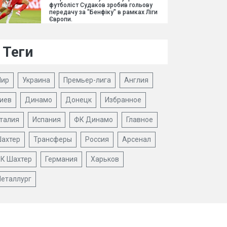
футболіст Судаков зробив гольову
передачу за "Бенфіку" в рамках Ліги
Європи.
Теги
ир
Украина
Премьер-лига
Англия
иев
Динамо
Донецк
Избранное
талия
Испания
ФК Динамо
Главное
ахтер
Трансферы
Россия
Арсенал
К Шахтер
Германия
Харьков
еталлург