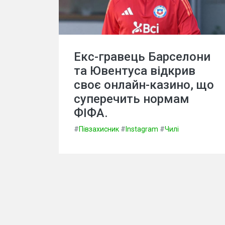
Екс-гравець Барселони
та Ювентуса відкрив
своє онлайн-казино, що
суперечить нормам
ФІФА.
#
Півзахисник
#
Instagram
#
Чилі