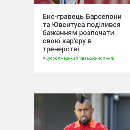
Екс-гравець Барселони
та Ювентуса поділився
бажанням розпочати
свою кар'єру в
тренерстві.
#
Кубок Америки
#
Півзахисник
#
Чилі