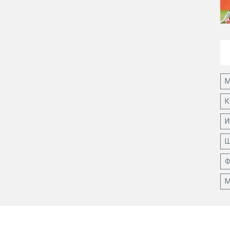
М
К
И
Ш
Ф
М