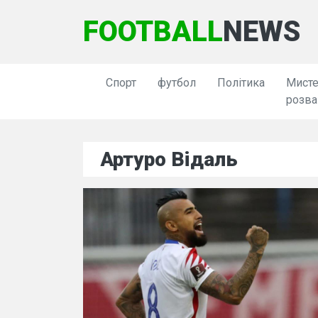
FOOTBALL
NEWS
Спорт
футбол
Політика
Мисте
розва
Артуро Відаль