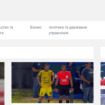
цтво та
Бізнес
політика та державне
ги
управління