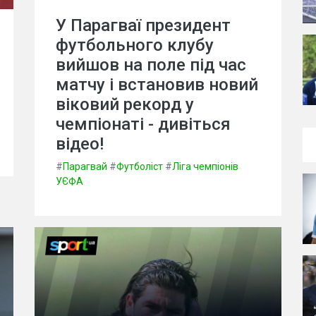
У Парагваї президент
футбольного клубу
вийшов на поле під час
матчу і встановив новий
віковий рекорд у
чемпіонаті - дивіться
відео!
#
Парагвай
#
Футболіст
#
Ліга чемпіонів
УЄФА