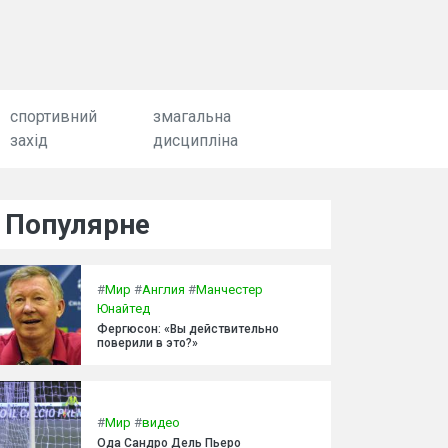
спортивний
змагальна
захід
дисципліна
Популярне
#
Мир
#
Англия
#
Манчестер
Юнайтед
Фергюсон: «Вы действительно
поверили в это?»
#
Мир
#
видео
Ода Сандро Дель Пьеро