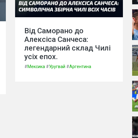
Від Саморано до
Алексіса Санчеса:
легендарний склад Чилі
усіх епох.
#
Мексика
#
Уругвай
#
Аргентина