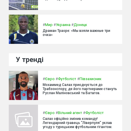
#
Мир
#
Украина
#
Донецк
Драман Траоре: «Мы взяли важные три
очка»
У тренді
#
Євро
#
Футболіст
#
Півзахисник
Мохаммед Салах приєднується до
Трабзонспору, де його партнерами стануть
Руслан Маліновський та Батагов.
#
Євро
#
Вільний агент
#
Футболіст
Салах офіційно змінив команду!
Легендарний гравець "Ліверпуля" уклав
угоду з турецьким футбольним гігантом.