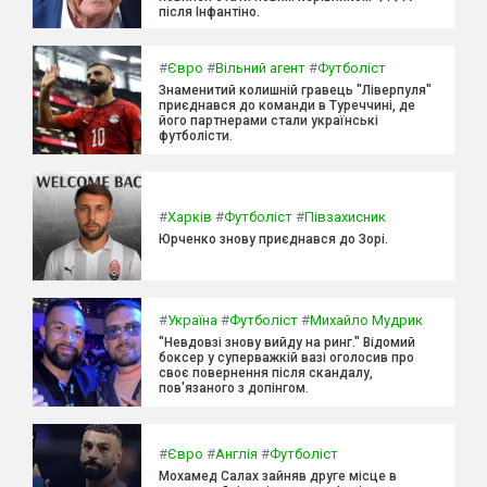
після Інфантіно.
#
Євро
#
Вільний агент
#
Футболіст
Знаменитий колишній гравець "Ліверпуля"
приєднався до команди в Туреччині, де
його партнерами стали українські
футболісти.
#
Харків
#
Футболіст
#
Півзахисник
Юрченко знову приєднався до Зорі.
#
Україна
#
Футболіст
#
Михайло Мудрик
"Невдовзі знову вийду на ринг." Відомий
боксер у суперважкій вазі оголосив про
своє повернення після скандалу,
пов'язаного з допінгом.
#
Євро
#
Англія
#
Футболіст
Мохамед Салах зайняв друге місце в