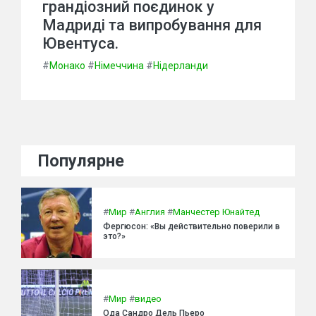
грандіозний поєдинок у
Мадриді та випробування для
Ювентуса.
#
Монако
#
Німеччина
#
Нідерланди
Популярне
#
Мир
#
Англия
#
Манчестер Юнайтед
Фергюсон: «Вы действительно поверили в
это?»
#
Мир
#
видео
Ода Сандро Дель Пьеро