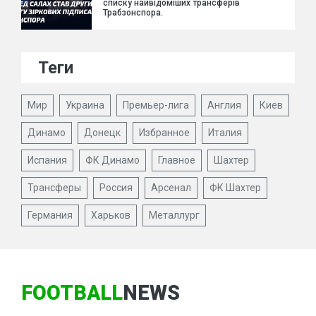
списку найвідоміших трансферів
Трабзонспора.
Теги
Мир
Украина
Премьер-лига
Англия
Киев
Динамо
Донецк
Избранное
Италия
Испания
ФК Динамо
Главное
Шахтер
Трансферы
Россия
Арсенал
ФК Шахтер
Германия
Харьков
Металлург
FOOTBALL
NEWS