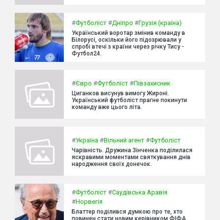
#
Футболіст
#
Дніпро
#
Грузія (країна)
Український воротар змінив команду в
Білорусі, оскільки його підозрювали у
спробі втечі з країни через річку Тису -
Футбол24.
#
Євро
#
Футболіст
#
Півзахисник
Циганков висунув вимогу Жироні.
Український футболіст прагне покинути
команду вже цього літа.
#
Україна
#
Вільний агент
#
Футболіст
Чарівність. Дружина Зінченка поділилася
яскравими моментами святкування днів
народження своїх донечок.
#
Футболіст
#
Саудівська Аравія
#
Норвегія
Блаттер поділився думкою про те, хто
повинен стати новим керівником ФІФА