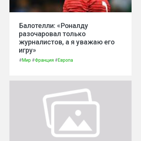
Балотелли: «Роналду
разочаровал только
журналистов, а я уважаю его
игру»
#
Мир
#
Франция
#
Европа