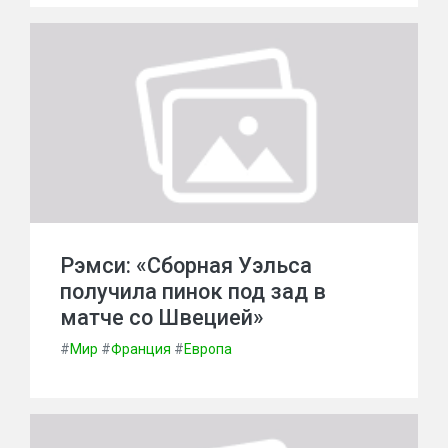
Рэмси: «Сборная Уэльса
получила пинок под зад в
матче со Швецией»
#
Мир
#
Франция
#
Европа