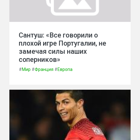
Сантуш: «Все говорили о
плохой игре Португалии, не
замечая силы наших
соперников»
#
Мир
#
Франция
#
Европа