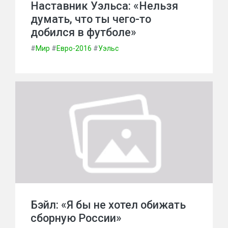
Наставник Уэльса: «Нельзя
думать, что ты чего-то
добился в футболе»
#
Мир
#
Евро-2016
#
Уэльс
Бэйл: «Я бы не хотел обижать
сборную России»