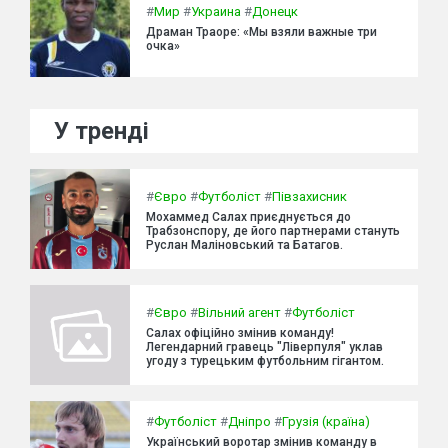
#
Мир
#
Украина
#
Донецк
Драман Траоре: «Мы взяли важные три
очка»
У тренді
#
Євро
#
Футболіст
#
Півзахисник
Мохаммед Салах приєднується до
Трабзонспору, де його партнерами стануть
Руслан Маліновський та Батагов.
#
Євро
#
Вільний агент
#
Футболіст
Салах офіційно змінив команду!
Легендарний гравець "Ліверпуля" уклав
угоду з турецьким футбольним гігантом.
#
Футболіст
#
Дніпро
#
Грузія (країна)
Український воротар змінив команду в