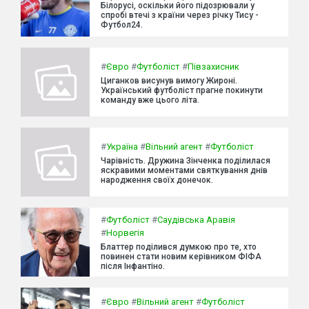
Білорусі, оскільки його підозрювали у
спробі втечі з країни через річку Тису -
Футбол24.
#
Євро
#
Футболіст
#
Півзахисник
Циганков висунув вимогу Жироні.
Український футболіст прагне покинути
команду вже цього літа.
#
Україна
#
Вільний агент
#
Футболіст
Чарівність. Дружина Зінченка поділилася
яскравими моментами святкування днів
народження своїх донечок.
#
Футболіст
#
Саудівська Аравія
#
Норвегія
Блаттер поділився думкою про те, хто
повинен стати новим керівником ФІФА
після Інфантіно.
#
Євро
#
Вільний агент
#
Футболіст