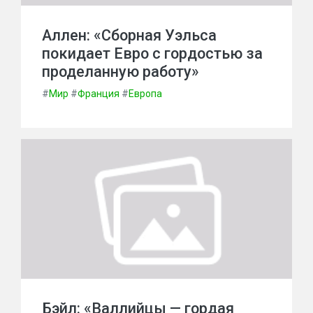
Аллен: «Сборная Уэльса
покидает Евро с гордостью за
проделанную работу»
#
Мир
#
Франция
#
Европа
Бэйл: «Валлийцы — гордая