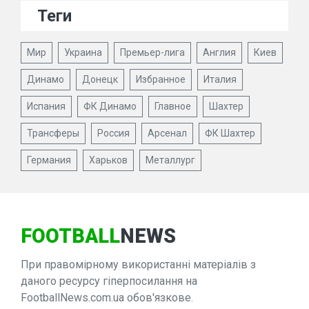
Теги
Мир
Украина
Премьер-лига
Англия
Киев
Динамо
Донецк
Избранное
Италия
Испания
ФК Динамо
Главное
Шахтер
Трансферы
Россия
Арсенал
ФК Шахтер
Германия
Харьков
Металлург
FOOTBALL
NEWS
При правомірному використанні матеріалів з
даного ресурсу гіперпосилання на
FootballNews.com.ua обов'язкове.