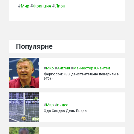
#
Мир
#
Франция
#
Лион
Популярне
#
Мир
#
Англия
#
Манчестер Юнайтед
Фергюсон: «Вы действительно поверили в
это?»
#
Мир
#
видео
Ода Сандро Дель Пьеро