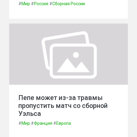
#
Мир
#
Россия
#
Сборная России
Пепе может из-за травмы
пропустить матч со сборной
Уэльса
#
Мир
#
Франция
#
Европа