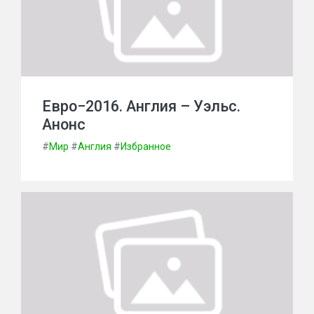
Евро−2016. Англия – Уэльс.
Анонс
#
Мир
#
Англия
#
Избранное