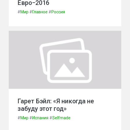
Евро−2016
#
Мир
#
Главное
#
Россия
Гарет Бэйл: «Я никогда не
забуду этот год»
#
Мир
#
Испания
#
Selfmade