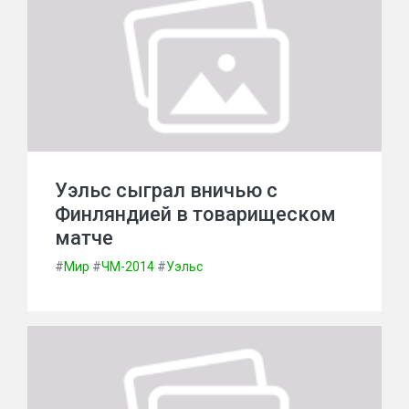
Уэльс сыграл вничью с
Финляндией в товарищеском
матче
#
Мир
#
ЧМ-2014
#
Уэльс