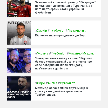
Знаменитий колишній гравець "Ліверпуля"
приєднався до команди в Туреччині, де
його партнерами стали українські
футболісти.
#
Харків
#
Футболіст
#
Півзахисник
Юрченко знову приєднався до Зорі.
#
Україна
#
Футболіст
#
Михайло Мудрик
"Невдовзі знову вийду на ринг." Відомий
боксер у суперважкій вазі оголосив про
своє повернення після скандалу,
пов'язаного з допінгом.
#
Євро
#
Англія
#
Футболіст
Мохамед Салах зайняв друге місце в
списку найвідоміших трансферів
Трабзонспора.