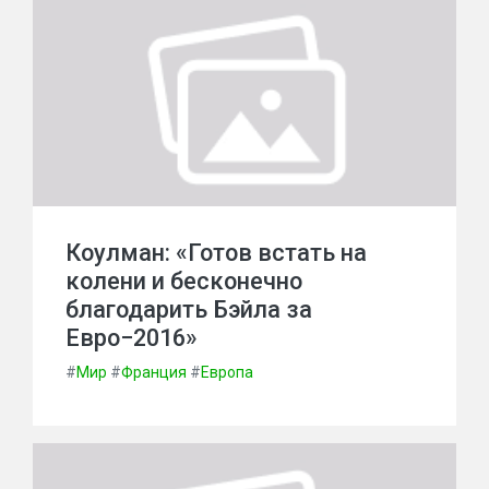
Коулман: «Готов встать на
колени и бесконечно
благодарить Бэйла за
Евро−2016»
#
Мир
#
Франция
#
Европа