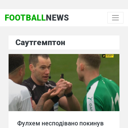
FOOTBALL
NEWS
Саутгемптон
Фулхем несподівано покинув