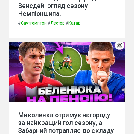
Венсдей: огляд сезону
Чемпіоншипа.
#
Саутгемптон
#
Лестер
#
Катар
Миколенка отримує нагороду
за найкращий гол сезону, а
Забарний потрапляє до складу