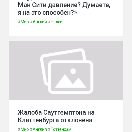
Ман Сити давление? Думаете,
я на это способен?»
#
Мир
#
Англия
#
Челси
Жалоба Саутгемптона на
Клаттенбурга отклонена
#
Мир
#
Англия
#
Тоттенхэм