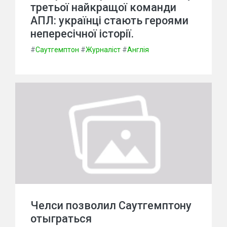
третьої найкращої команди
АПЛ: українці стають героями
непересічної історії.
#
Саутгемптон
#
Журналіст
#
Англія
Челси позволил Саутгемптону
отыграться