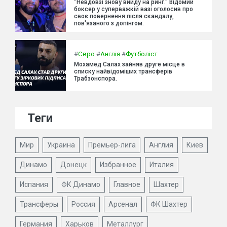
"Невдовзі знову вийду на ринг." Відомий
боксер у суперважкій вазі оголосив про
своє повернення після скандалу,
пов'язаного з допінгом.
#
Євро
#
Англія
#
Футболіст
Мохамед Салах зайняв друге місце в
списку найвідоміших трансферів
Трабзонспора.
Теги
Мир
Украина
Премьер-лига
Англия
Киев
Динамо
Донецк
Избранное
Италия
Испания
ФК Динамо
Главное
Шахтер
Трансферы
Россия
Арсенал
ФК Шахтер
Германия
Харьков
Металлург