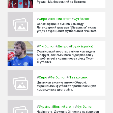
Руслан Маліновський та Батагов.
#
Євро
#
Вільний агент
#
Футболіст
Салах офіційно змінив команду!
Легендарний гравець "Ліверпуля" уклав
угоду з турецьким футбольним гігантом.
#
Футболіст
#
Дніпро
#
Грузія (країна)
Український воротар змінив команду в
Білорусі, оскільки його підозрювали у
спробі втечі з країни через річку Тису -
Футбол24.
#
Євро
#
Футболіст
#
Півзахисник
Циганков висунув вимогу Жироні.
Український футболіст прагне покинути
команду вже цього літа.
#
Україна
#
Вільний агент
#
Футболіст
Чарівність. Дружина Зінченка поділилася