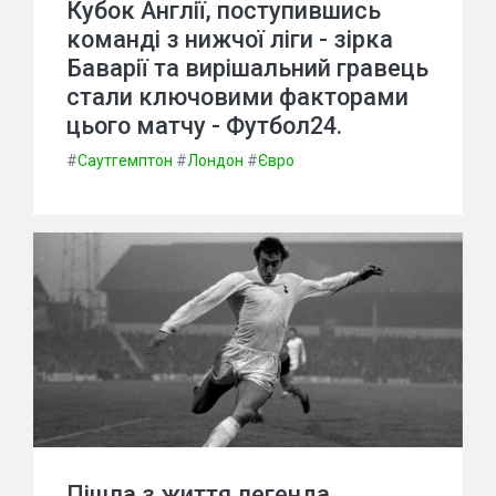
Кубок Англії, поступившись
команді з нижчої ліги - зірка
Баварії та вирішальний гравець
стали ключовими факторами
цього матчу - Футбол24.
#
Саутгемптон
#
Лондон
#
Євро
Пішла з життя легенда