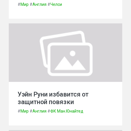
#
Мир
#
Англия
#
Челси
Уэйн Руни избавится от
защитной повязки
#
Мир
#
Англия
#
ФК Ман.Юнайтед