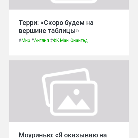
Терри: «Скоро будем на
вершине таблицы»
#
Мир
#
Англия
#
ФК Ман.Юнайтед
Моуринью: «Я оказываю на