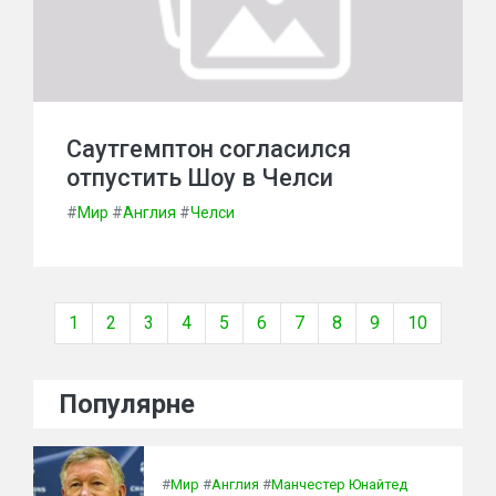
Саутгемптон согласился
отпустить Шоу в Челси
#
Мир
#
Англия
#
Челси
1
2
3
4
5
6
7
8
9
10
Популярне
#
Мир
#
Англия
#
Манчестер Юнайтед