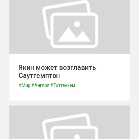
Якин может возглавить
Саутгемптон
#
Мир
#
Англия
#
Тоттенхэм