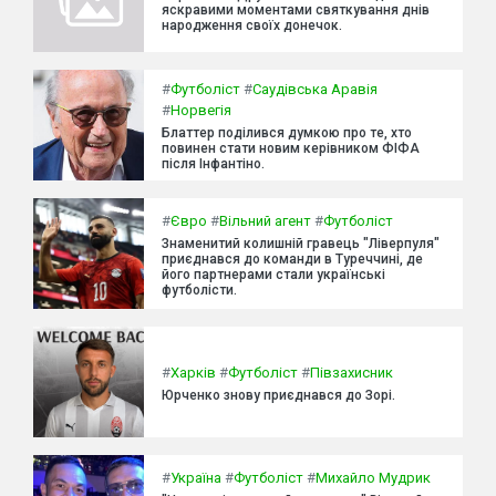
яскравими моментами святкування днів
народження своїх донечок.
#
Футболіст
#
Саудівська Аравія
#
Норвегія
Блаттер поділився думкою про те, хто
повинен стати новим керівником ФІФА
після Інфантіно.
#
Євро
#
Вільний агент
#
Футболіст
Знаменитий колишній гравець "Ліверпуля"
приєднався до команди в Туреччині, де
його партнерами стали українські
футболісти.
#
Харків
#
Футболіст
#
Півзахисник
Юрченко знову приєднався до Зорі.
#
Україна
#
Футболіст
#
Михайло Мудрик