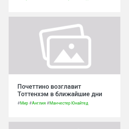
Почеттино возглавит
Тоттенхэм в ближайшие дни
#
Мир
#
Англия
#
Манчестер Юнайтед