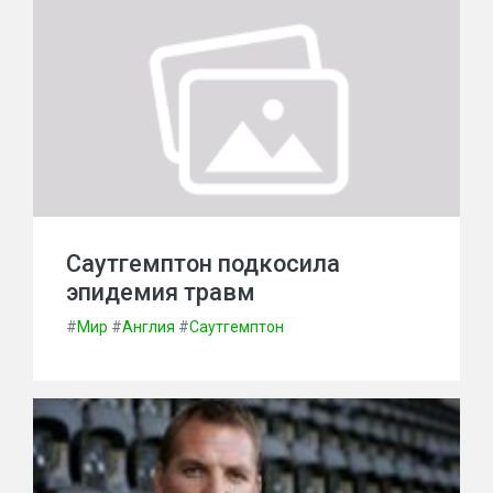
Саутгемптон подкосила
эпидемия травм
#
Мир
#
Англия
#
Саутгемптон