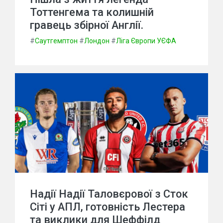
Тоттенгема та колишній
гравець збірної Англії.
#
Саутгемптон
#
Лондон
#
Ліга Європи УЄФА
Надії Надії Таловєрової з Сток
Сіті у АПЛ, готовність Лестера
та виклики для Шеффілд