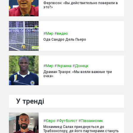
Фергюсон: «Вы действительно поверили в
это?»
#
Мир
#
видео
Ода Сандро Дель Пьеро
#
Мир
#
Украина
#
Донецк
Драман Траоре: «Мы взяли важные три
очка»
У тренді
#
Євро
#
Футболіст
#
Півзахисник
Мохаммед Салах приєднується до
Трабзонспору, де його партнерами стануть