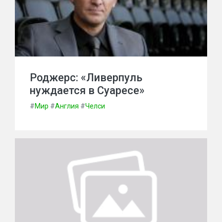
Роджерс: «Ливерпуль
нуждается в Суаресе»
#
Мир
#
Англия
#
Челси