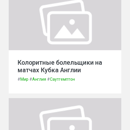
Колоритные болельщики на
матчах Кубка Англии
#
Мир
#
Англия
#
Саутгемптон