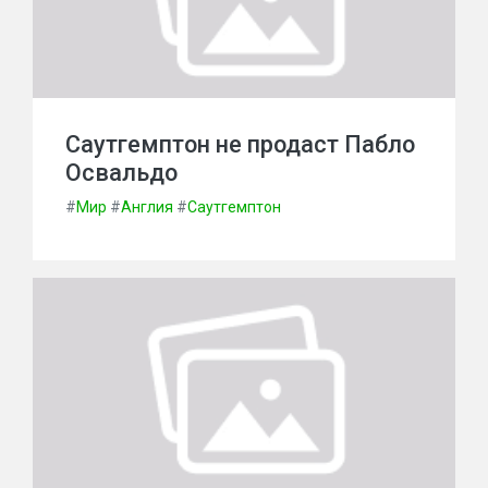
Саутгемптон не продаст Пабло
Освальдо
#
Мир
#
Англия
#
Саутгемптон