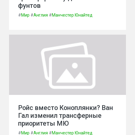
фунтов
#
Мир
#
Англия
#
Манчестер Юнайтед
Ройс вместо Коноплянки? Ван
Гал изменил трансферные
приоритеты МЮ
#
Мир
#
Англия
#
Манчестер Юнайтед