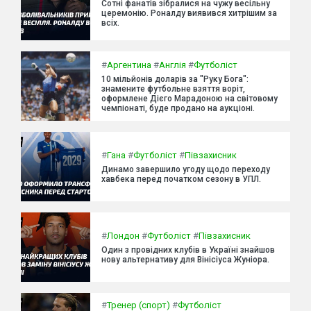
Сотні фанатів зібралися на чужу весільну
церемонію. Роналду виявився хитрішим за
всіх.
#
Аргентина
#
Англія
#
Футболіст
10 мільйонів доларів за "Руку Бога":
знамените футбольне взяття воріт,
оформлене Дієго Марадоною на світовому
чемпіонаті, буде продано на аукціоні.
#
Гана
#
Футболіст
#
Півзахисник
Динамо завершило угоду щодо переходу
хавбека перед початком сезону в УПЛ.
#
Лондон
#
Футболіст
#
Півзахисник
Один з провідних клубів в Україні знайшов
нову альтернативу для Вінісіуса Жуніора.
#
Тренер (спорт)
#
Футболіст