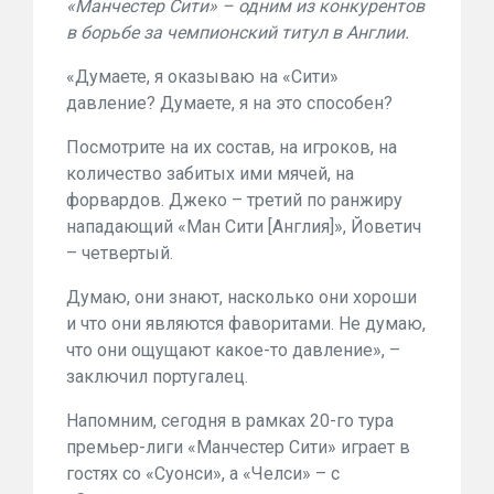
«Манчестер Сити» – одним из конкурентов
в борьбе за чемпионский титул в Англии.
«Думаете, я оказываю на «Сити»
давление? Думаете, я на это способен?
Посмотрите на их состав, на игроков, на
количество забитых ими мячей, на
форвардов. Джеко – третий по ранжиру
нападающий «Ман Сити [Англия]», Йоветич
– четвертый.
Думаю, они знают, насколько они хороши
и что они являются фаворитами. Не думаю,
что они ощущают какое-то давление», –
заключил португалец.
Напомним, сегодня в рамках 20-го тура
премьер-лиги «Манчестер Сити» играет в
гостях со «Суонси», а «Челси» – с