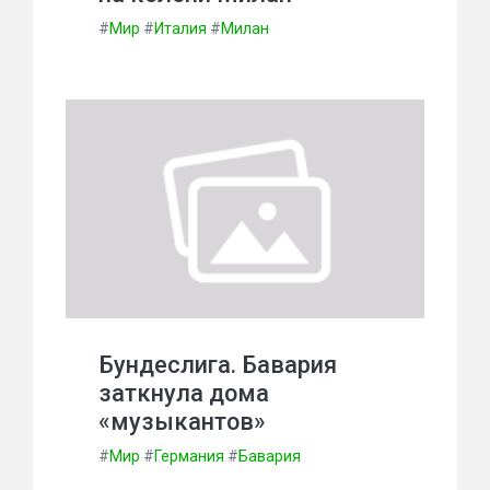
#
Мир
#
Италия
#
Милан
Бундеслига. Бавария
заткнула дома
«музыкантов»
#
Мир
#
Германия
#
Бавария