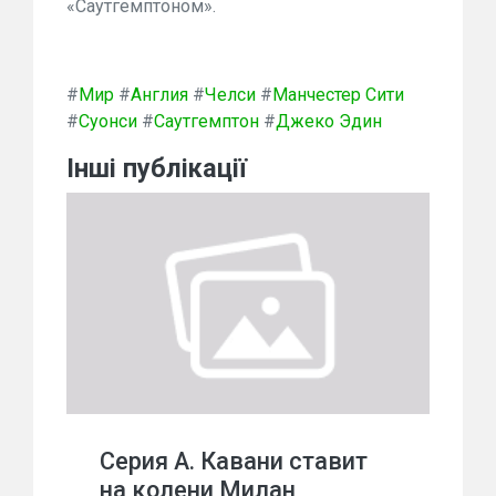
«Саутгемптоном».
#
Мир
#
Англия
#
Челси
#
Манчестер Сити
#
Суонси
#
Саутгемптон
#
Джеко Эдин
Інші публікації
Серия А. Кавани ставит
на колени Милан