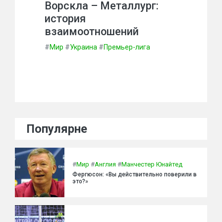
Ворскла – Металлург:
история
взаимоотношений
#
Мир
#
Украина
#
Премьер-лига
Популярне
#
Мир
#
Англия
#
Манчестер Юнайтед
Фергюсон: «Вы действительно поверили в
это?»