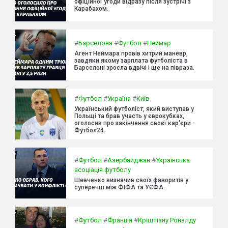
офіційної угоди відразу після зустрічі з
Карабахом.
#
Барселона
#
Футбол
#
Неймар
Агент Неймара провів хитрий маневр,
завдяки якому зарплата футболіста в
Барселоні зросла вдвічі і ще на півраза.
#
Футбол
#
Україна
#
Київ
Український футболіст, який виступав у
Польщі та брав участь у єврокубках,
оголосив про закінчення своєї кар'єри -
Футбол24.
#
Футбол
#
Азербайджан
#
Українська
асоціація футболу
Шевченко визначив своїх фаворитів у
суперечці між ФІФА та УЄФА.
#
Футбол
#
Франція
#
Кріштіану Роналду