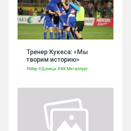
Тренер Кукеса: «Мы
творим историю»
#
Мир
#
Донецк
#
ФК Металлург