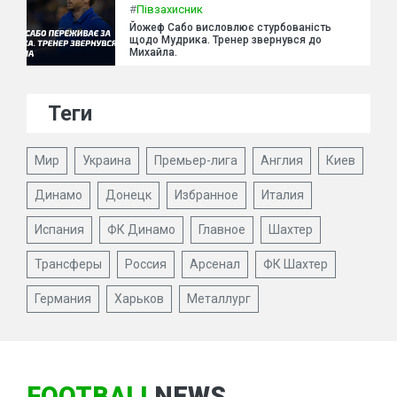
#
Півзахисник
Йожеф Сабо висловлює стурбованість
щодо Мудрика. Тренер звернувся до
Михайла.
Теги
Мир
Украина
Премьер-лига
Англия
Киев
Динамо
Донецк
Избранное
Италия
Испания
ФК Динамо
Главное
Шахтер
Трансферы
Россия
Арсенал
ФК Шахтер
Германия
Харьков
Металлург
FOOTBALL
NEWS