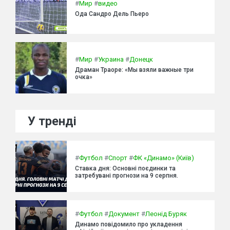
#
Мир
#
видео
Ода Сандро Дель Пьеро
#
Мир
#
Украина
#
Донецк
Драман Траоре: «Мы взяли важные три
очка»
У тренді
#
Футбол
#
Спорт
#
ФК «Динамо» (Київ)
Ставка дня: Основні поєдинки та
затребувані прогнози на 9 серпня.
#
Футбол
#
Документ
#
Леонід Буряк
Динамо повідомило про укладення