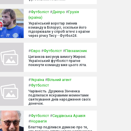
#
Футболіст
#
Дніпро
#
Грузія
(країна)
Український воротар змінив
команду в Білорусі, оскільки його
підозрювали у спробі втечі з країни
через річку Тису - Футбол24.
#
Євро
#
Футболіст
#
Півзахисник
Циганков висунув вимогу Жироні.
Український футболіст прагне
покинути команду вже цього літа.
#
Україна
#
Вільний агент
#
Футболіст
Чарівність. Дружина Зінченка
поділилася яскравими моментами
святкування днів народження своїх
донечок.
#
Футболіст
#
Саудівська Аравія
#
Норвегія
Блаттер поділився думкою про те,