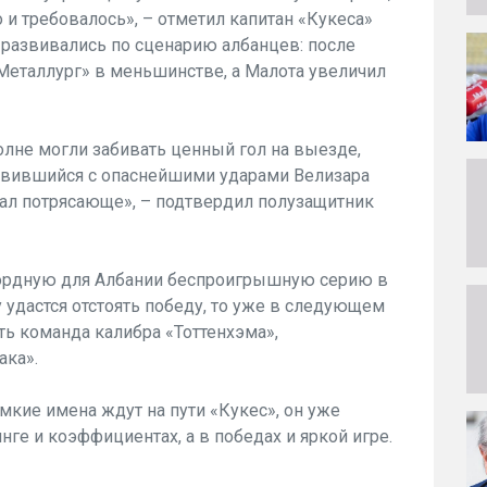
то и требовалось», – отметил капитан «Кукеса»
 развивались по сценарию албанцев: после
еталлург» в меньшинстве, а Малота увеличил
лне могли забивать ценный гол на выезде,
равившийся с опаснейшими ударами Велизара
ал потрясающе», – подтвердил полузащитник
кордную для Албании беспроигрышную серию в
 удастся отстоять победу, то уже в следующем
ть команда калибра «Тоттенхэма»,
ака».
омкие имена ждут на пути «Кукес», он уже
инге и коэффициентах, а в победах и яркой игре.