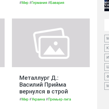
#
Мир
#
Германия
#
Бавария
М
К
И
Ш
Металлург Д.:
Ф
Василий Прийма
М
вернулся в строй
#
Мир
#
Украина
#
Премьер-лига