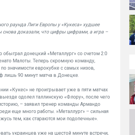
ного раунда Лиги Европы у «Кукеса» худшее
ы снова доказали, что цифры цифрами, а игра –
 обыграл донецкий «Металлург» со счетом 2:0
енато Малоты. Теперь скромную команду,
 по значимости еврокубке с самых низов,
фф лишь 90 минут матча в Донецке.
ии «Кукес» не проигрывает уже в пяти матчах
а выезде одолел таллинскую «Флору», после чего
историю, – заявил тренер команды Армандо
ереди еще много работы. »Металлург» – сильная
ржусь тем, как стараются мои подопечные».
вать украинцев уже на шестой минуте встречи,