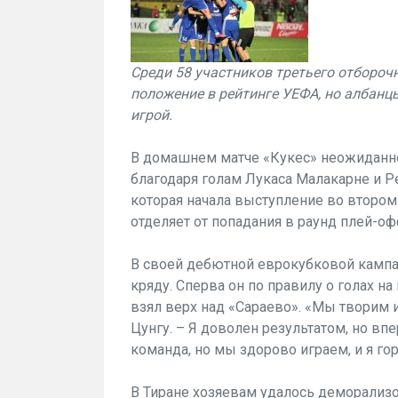
Среди 58 участников третьего отбороч
положение в рейтинге УЕФА, но албанц
игрой.
В домашнем матче «Кукес» неожиданно
благодаря голам Лукаса Малакарне и Р
которая начала выступление во втором
отделяет от попадания в раунд плей-о
В своей дебютной еврокубковой кампан
кряду. Сперва он по правилу о голах н
взял верх над «Сараево». «Мы творим 
Цунгу. – Я доволен результатом, но вп
команда, но мы здорово играем, и я го
В Тиране хозяевам удалось деморализо