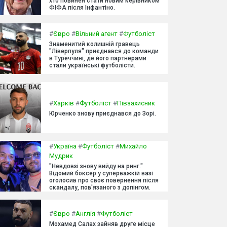
хто повинен стати новим керівником
ФІФА після Інфантіно.
#
Євро
#
Вільний агент
#
Футболіст
Знаменитий колишній гравець
"Ліверпуля" приєднався до команди
в Туреччині, де його партнерами
стали українські футболісти.
#
Харків
#
Футболіст
#
Півзахисник
Юрченко знову приєднався до Зорі.
#
Україна
#
Футболіст
#
Михайло
Мудрик
"Невдовзі знову вийду на ринг."
Відомий боксер у суперважкій вазі
оголосив про своє повернення після
скандалу, пов'язаного з допінгом.
#
Євро
#
Англія
#
Футболіст
Мохамед Салах зайняв друге місце