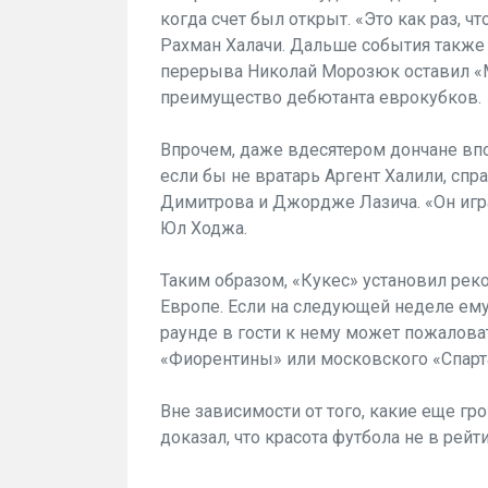
когда счет был открыт. «Это как раз, ч
Рахман Халачи. Дальше события также
перерыва Николай Морозюк оставил «М
преимущество дебютанта еврокубков.
Впрочем, даже вдесятером дончане впо
если бы не вратарь Аргент Халили, сп
Димитрова и Джордже Лазича. «Он игр
Юл Ходжа.
Таким образом, «Кукес» установил ре
Европе. Если на следующей неделе ему
раунде в гости к нему может пожалова
«Фиорентины» или московского «Спарт
Вне зависимости от того, какие еще гр
доказал, что красота футбола не в рейт