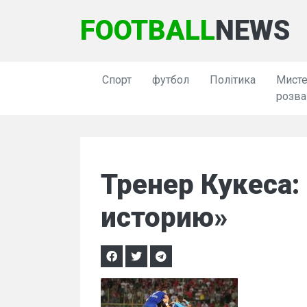
FOOTBALL
NEWS
Спорт
футбол
Політика
Мисте
розва
Тренер Кукеса
историю»