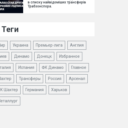
в списку найвідоміших трансферів
Трабзонспора.
Теги
ир
Украина
Премьер-лига
Англия
иев
Динамо
Донецк
Избранное
талия
Испания
ФК Динамо
Главное
ахтер
Трансферы
Россия
Арсенал
К Шахтер
Германия
Харьков
еталлург