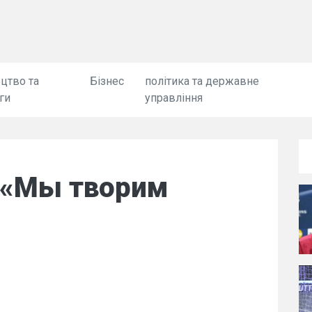
цтво та
Бізнес
політика та державне
ги
управління
: «Мы творим