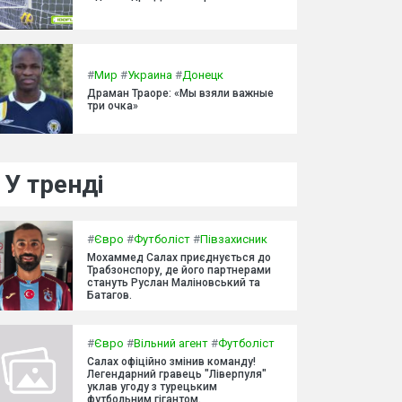
#
Мир
#
Украина
#
Донецк
Драман Траоре: «Мы взяли важные
три очка»
У тренді
#
Євро
#
Футболіст
#
Півзахисник
Мохаммед Салах приєднується до
Трабзонспору, де його партнерами
стануть Руслан Маліновський та
Батагов.
#
Євро
#
Вільний агент
#
Футболіст
Салах офіційно змінив команду!
Легендарний гравець "Ліверпуля"
уклав угоду з турецьким
футбольним гігантом.