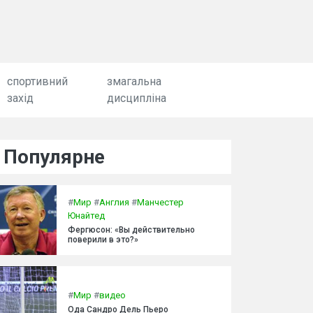
спортивний
змагальна
захід
дисципліна
Популярне
#
Мир
#
Англия
#
Манчестер
Юнайтед
Фергюсон: «Вы действительно
поверили в это?»
#
Мир
#
видео
Ода Сандро Дель Пьеро