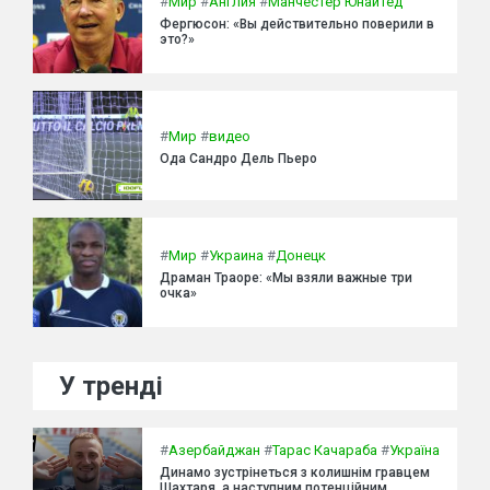
#
Мир
#
Англия
#
Манчестер Юнайтед
Фергюсон: «Вы действительно поверили в
это?»
#
Мир
#
видео
Ода Сандро Дель Пьеро
#
Мир
#
Украина
#
Донецк
Драман Траоре: «Мы взяли важные три
очка»
У тренді
#
Азербайджан
#
Тарас Качараба
#
Україна
Динамо зустрінеться з колишнім гравцем
Шахтаря, а наступним потенційним