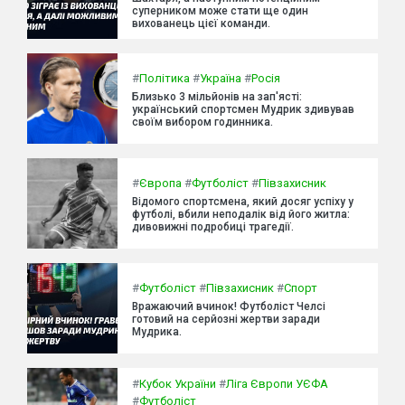
суперником може стати ще один
вихованець цієї команди.
#
Політика
#
Україна
#
Росія
Близько 3 мільйонів на зап'ясті:
український спортсмен Мудрик здивував
своїм вибором годинника.
#
Європа
#
Футболіст
#
Півзахисник
Відомого спортсмена, який досяг успіху у
футболі, вбили неподалік від його житла:
дивовижні подробиці трагедії.
#
Футболіст
#
Півзахисник
#
Спорт
Вражаючий вчинок! Футболіст Челсі
готовий на серйозні жертви заради
Мудрика.
#
Кубок України
#
Ліга Європи УЄФА
#
Футболіст