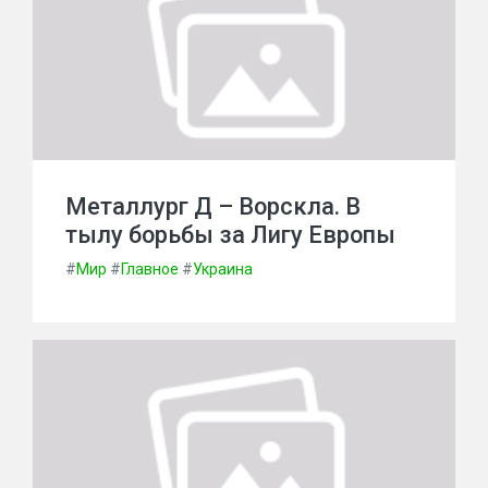
Металлург Д – Ворскла. В
тылу борьбы за Лигу Европы
#
Мир
#
Главное
#
Украина