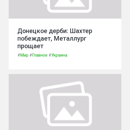
Донецкое дерби: Шахтер
побеждает, Металлург
прощает
#
Мир
#
Главное
#
Украина