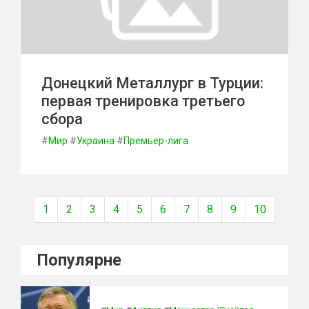
Донецкий Металлург в Турции:
первая тренировка третьего
сбора
#
Мир
#
Украина
#
Премьер-лига
1
2
3
4
5
6
7
8
9
10
Популярне