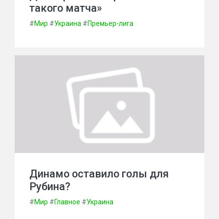
такого матча»
#
Мир
#
Украина
#
Премьер-лига
Динамо оставило голы для
Рубина?
#
Мир
#
Главное
#
Украина