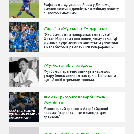
Раффаел згадував свій час у Динамо,
висловлюючи вдячність за спільну роботу
з Олегом Блохіним.
#
Україна
#
Журналіст
#
Нідерланди
"Яка символіка прикрашає їхні груди?"
Остап Маркевич роз'яснив, чому команді
Динамо буде нелегко виступити у зустрічі
з Карабахом в рамках Ліги конференцій.
#
Футболіст
#
Бізнес
#
Дощ
Футболіст трагічно загинув внаслідок
удару блискавки під час гри в Таїланді, а
ще 12 осіб отримали травми.
#
Роман Григорчук
#
Азербайджан
#
Футболіст
Український тренер в Азербайджані
заявив: "Карабах – це команда для
тренерів".
#
Політика
#
Росія
#
Друга Польська