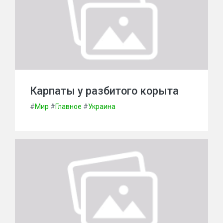
Карпаты у разбитого корыта
#
Мир
#
Главное
#
Украина