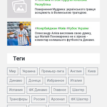
Республіка
Повернення Мудрика: українського гравця
асоціюють із Волинською трагедією.
#
Азербайджан
#
Київ
#
Кубок України
Олександр Алієв висловив свою думку,
що Матвій Пономаренко не є зіркою -
коментар колишнього футболіста Динамо.
Теги
Мир
Украина
Премьер-лига
Англия
Киев
Динамо
Донецк
Избранное
Италия
Испания
ФК Динамо
Главное
Шахтер
Трансферы
Россия
Арсенал
ФК Шахтер