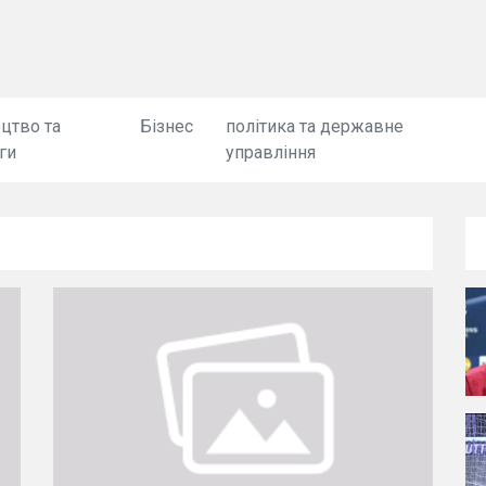
цтво та
Бізнес
політика та державне
ги
управління