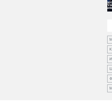
М
К
И
Ш
Ф
М