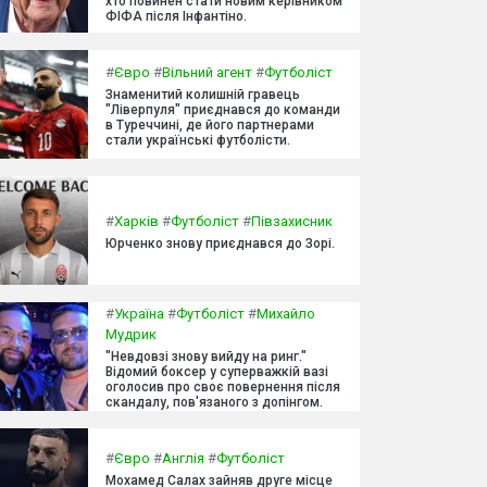
хто повинен стати новим керівником
ФІФА після Інфантіно.
#
Євро
#
Вільний агент
#
Футболіст
Знаменитий колишній гравець
"Ліверпуля" приєднався до команди
в Туреччині, де його партнерами
стали українські футболісти.
#
Харків
#
Футболіст
#
Півзахисник
Юрченко знову приєднався до Зорі.
#
Україна
#
Футболіст
#
Михайло
Мудрик
"Невдовзі знову вийду на ринг."
Відомий боксер у суперважкій вазі
оголосив про своє повернення після
скандалу, пов'язаного з допінгом.
#
Євро
#
Англія
#
Футболіст
Мохамед Салах зайняв друге місце