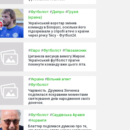
#
Футболіст
#
Дніпро
#
Грузія
(країна)
Український воротар змінив
команду в Білорусі, оскільки його
підозрювали у спробі втечі з країни
через річку Тису - Футбол24.
#
Євро
#
Футболіст
#
Півзахисник
Циганков висунув вимогу Жироні.
Український футболіст прагне
покинути команду вже цього літа.
#
Україна
#
Вільний агент
#
Футболіст
Чарівність. Дружина Зінченка
поділилася яскравими моментами
святкування днів народження своїх
донечок.
#
Футболіст
#
Саудівська Аравія
#
Норвегія
Блаттер поділився думкою про те,