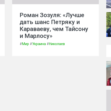
Роман Зозуля: «Лучше
дать шанс Петряку и
Караваеву, чем Тайсону
и Марлосу»
#
Мир
#
Украина
#
Николаев