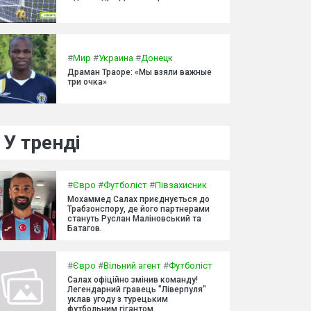
#
Мир
#
Украина
#
Донецк
Драман Траоре: «Мы взяли важные
три очка»
У тренді
#
Євро
#
Футболіст
#
Півзахисник
Мохаммед Салах приєднується до
Трабзонспору, де його партнерами
стануть Руслан Маліновський та
Батагов.
#
Євро
#
Вільний агент
#
Футболіст
Салах офіційно змінив команду!
Легендарний гравець "Ліверпуля"
уклав угоду з турецьким
футбольним гігантом.