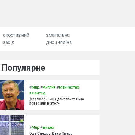
спортивний
змагальна
захід
дисципліна
Популярне
#
Мир
#
Англия
#
Манчестер
Юнайтед
Фергюсон: «Вы действительно
поверили в это?»
#
Мир
#
видео
Ода Сандро Дель Пьеро