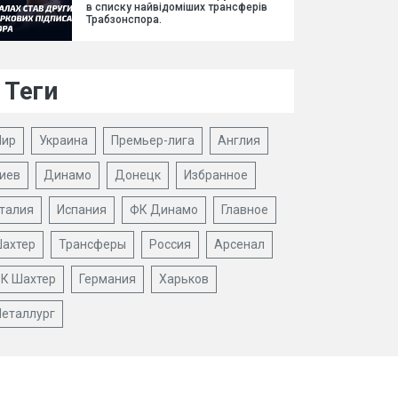
в списку найвідоміших трансферів
Трабзонспора.
Теги
ир
Украина
Премьер-лига
Англия
иев
Динамо
Донецк
Избранное
талия
Испания
ФК Динамо
Главное
ахтер
Трансферы
Россия
Арсенал
К Шахтер
Германия
Харьков
еталлург