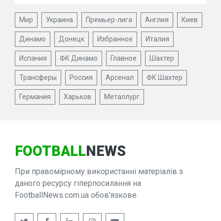
Мир
Украина
Премьер-лига
Англия
Киев
Динамо
Донецк
Избранное
Италия
Испания
ФК Динамо
Главное
Шахтер
Трансферы
Россия
Арсенал
ФК Шахтер
Германия
Харьков
Металлург
FOOTBALL
NEWS
При правомірному використанні матеріалів з
даного ресурсу гіперпосилання на
FootballNews.com.ua обов'язкове.