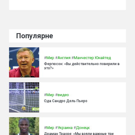
Популярне
#
Мир
#
Англия
#
Манчестер Юнайтед
Фергюсон: «Вы действительно поверили в
это?»
#
Мир
#
видео
Ода Сандро Дель Пьеро
#
Мир
#
Украина
#
Донецк
Драман Траоре: «Мы взяли важные три