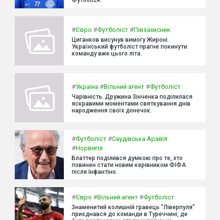
#
Євро
#
Футболіст
#
Півзахисник
Циганков висунув вимогу Жироні.
Український футболіст прагне покинути
команду вже цього літа.
#
Україна
#
Вільний агент
#
Футболіст
Чарівність. Дружина Зінченка поділилася
яскравими моментами святкування днів
народження своїх донечок.
#
Футболіст
#
Саудівська Аравія
#
Норвегія
Блаттер поділився думкою про те, хто
повинен стати новим керівником ФІФА
після Інфантіно.
#
Євро
#
Вільний агент
#
Футболіст
Знаменитий колишній гравець "Ліверпуля"
приєднався до команди в Туреччині, де