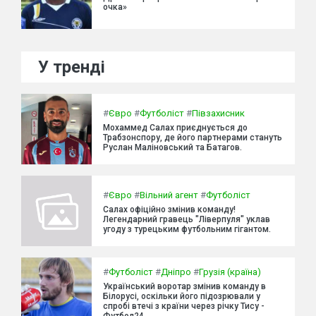
очка»
У тренді
#
Євро
#
Футболіст
#
Півзахисник
Мохаммед Салах приєднується до
Трабзонспору, де його партнерами стануть
Руслан Маліновський та Батагов.
#
Євро
#
Вільний агент
#
Футболіст
Салах офіційно змінив команду!
Легендарний гравець "Ліверпуля" уклав
угоду з турецьким футбольним гігантом.
#
Футболіст
#
Дніпро
#
Грузія (країна)
Український воротар змінив команду в
Білорусі, оскільки його підозрювали у
спробі втечі з країни через річку Тису -
Футбол24.