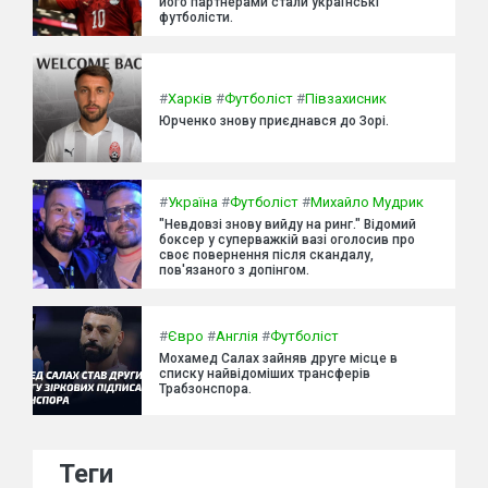
його партнерами стали українські
футболісти.
#
Харків
#
Футболіст
#
Півзахисник
Юрченко знову приєднався до Зорі.
#
Україна
#
Футболіст
#
Михайло Мудрик
"Невдовзі знову вийду на ринг." Відомий
боксер у суперважкій вазі оголосив про
своє повернення після скандалу,
пов'язаного з допінгом.
#
Євро
#
Англія
#
Футболіст
Мохамед Салах зайняв друге місце в
списку найвідоміших трансферів
Трабзонспора.
Теги